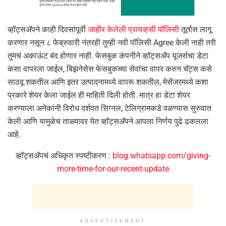
व्हॉट्सॲपने काही दिवसांपूर्वी
जाहीर केलेली प्रायव्हसी पॉलिसी
तूर्तास लागू
करणार नसून ८ फेब्रुवारी नंतरही तुम्ही नवी पॉलिसी Agree केली नाही तरी
तुमचं अकाऊंट बंद होणार नाही. फेसबुक कंपनीने व्हॉट्सॲप यूजर्सचा डेटा
कसा वापरला जाईल, बिझनेसेस फेसबुकच्या सेवांचा वापर करुन चॅट्स कसे
साठवू शकतील आणि इतर उत्पादनामध्ये वापरू शकतील, मेसेंजरमध्ये कशा
प्रकारे शेयर केला जाईल ही माहिती दिली होती. मात्र हा डेटा शेयर
करण्याला अनेकांनी विरोध दर्शवत सिग्नल, टेलिग्रामकडे वळण्यास सुरुवात
केली आणि यामुळेच ताळ्यावर येत व्हॉट्सॲपने आपला निर्णय पुढे ढकलला
आहे.
व्हॉट्सॲपचं अधिकृत स्पष्टीकरण :
blog.whatsapp.com/giving-
more-time-for-our-recent-update
ADVERTISEMENT