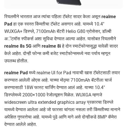
रियलमीने भारतात आज त्यांचा पहिला टॅब्लेट सादर केला असून
realme
Pad
हा एक स्वस्त किंमतीचा टॅब्लेट असणार आहे. यामध्ये 10.4″
WUXGA+ डिस्प्ले, 7100mAh बॅटरी Helio G80 प्रोसेसर, डॉल्बी
अॅटमॉस स्पीकर्स अशा सुविधा देण्यात आल्या आहेत. यासोबत रियलमीने
realme 8s 5G
आणि
realme 8i
हे दोन स्मार्टफोन्ससुद्धा यावेळी सादर
केले आहेत. दोन्ही फोन्स कमी बजेट स्मार्टफोन्समध्ये नवा पर्याय म्हणून
उपलब्ध होतील.
realme Pad
मध्ये realme UI for Pad नावाची खास टॅब्लेटसाठी तयार
करण्यात आलेली ओएस आहे. याच्या मोठ्या 7100mAh बॅटरीला चार्ज
करण्यासाठी 18W फास्ट चार्जिंग देण्यात आलं आहे. याच्या 10.4″
डिस्प्लेमध्ये 2000×1000 रेजोल्यूशन मिळेल. WUXGA म्हणजे
widescreen ultra extended graphics array प्रकारचा डिस्प्ले
यामध्ये देण्यात आलेला आहे जो फारसा चांगला नसला तरी किंमतीच्या मानाने
अपेक्षित गुणवत्तेचा आहे. यामध्ये पुढे आणि मागे असे दोन्हीकडे 8MP कॅमेरा
देण्यात आलेले आहेत.