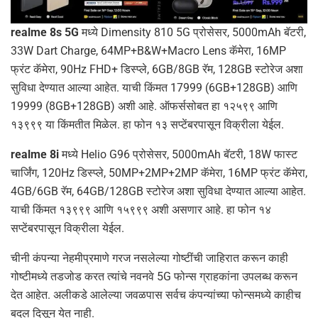
realme 8s 5G
मध्ये Dimensity 810 5G प्रोसेसर, 5000mAh बॅटरी,
33W Dart Charge, 64MP+B&W+Macro Lens कॅमेरा, 16MP
फ्रंट कॅमेरा, 90Hz FHD+ डिस्प्ले, 6GB/8GB रॅम, 128GB स्टोरेज अशा
सुविधा देण्यात आल्या आहेत. याची किंमत 17999 (6GB+128GB) आणि
19999 (8GB+128GB) अशी आहे. ऑफर्ससोबत हा १२५९९ आणि
१३९९९ या किंमतीत मिळेल. हा फोन १३ सप्टेंबरपासून विक्रीला येईल.
realme 8i
मध्ये Helio G96 प्रोसेसर, 5000mAh बॅटरी, 18W फास्ट
चार्जिंग, 120Hz डिस्प्ले, 50MP+2MP+2MP कॅमेरा, 16MP फ्रंट कॅमेरा,
4GB/6GB रॅम, 64GB/128GB स्टोरेज अशा सुविधा देण्यात आल्या आहेत.
याची किंमत १३९९९ आणि १५९९९ अशी असणार आहे. हा फोन १४
सप्टेंबरपासून विक्रीला येईल.
चीनी कंपन्या नेहमीप्रमाणे गरज नसलेल्या गोष्टींची जाहिरात करून काही
गोष्टीमध्ये तडजोड करत त्यांचे नवनवे 5G फोन्स ग्राहकांना उपलब्ध करून
देत आहेत. अलीकडे आलेल्या जवळपास सर्वच कंपन्यांच्या फोन्समध्ये काहीच
बदल दिसून येत नाही.