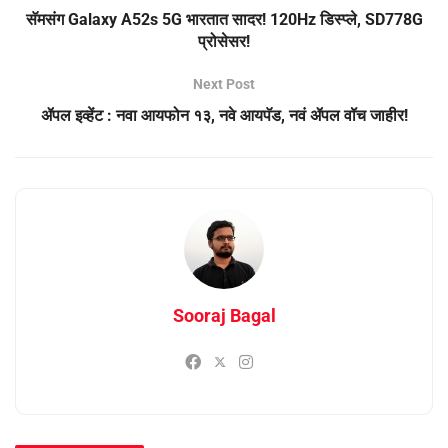
सॅमसंग Galaxy A52s 5G भारतात सादर! 120Hz डिस्प्ले, SD778G
प्रोसेसर!
Next Post
ॲपल इव्हेंट : नवा आयफोन १३, नवे आयपॅड, नवं ॲपल वॉच जाहीर!
Sooraj Bagal