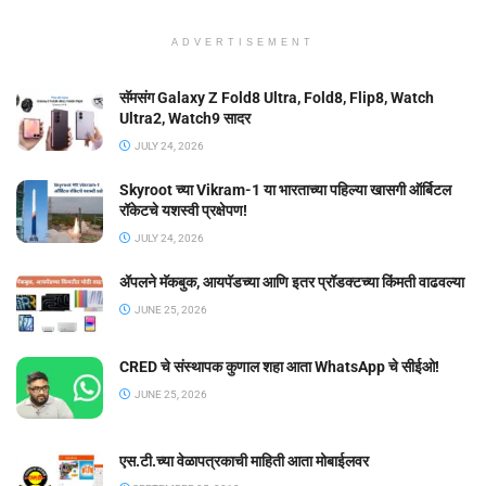
ADVERTISEMENT
सॅमसंग Galaxy Z Fold8 Ultra, Fold8, Flip8, Watch
Ultra2, Watch9 सादर
JULY 24, 2026
Skyroot च्या Vikram-1 या भारताच्या पहिल्या खासगी ऑर्बिटल
रॉकेटचे यशस्वी प्रक्षेपण!
JULY 24, 2026
ॲपलने मॅकबुक, आयपॅडच्या आणि इतर प्रॉडक्टच्या किंमती वाढवल्या
JUNE 25, 2026
CRED चे संस्थापक कुणाल शहा आता WhatsApp चे सीईओ!
JUNE 25, 2026
एस.टी.च्या वेळापत्रकाची माहिती आता मोबाईलवर