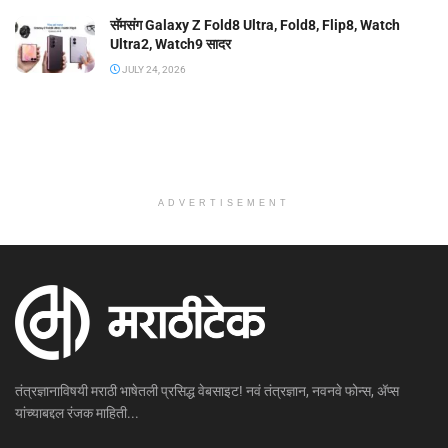
सॅमसंग Galaxy Z Fold8 Ultra, Fold8, Flip8, Watch
Ultra2, Watch9 सादर
JULY 24, 2026
ADVERTISEMENT
तंत्रज्ञानाविषयी मराठी भाषेतली प्रसिद्ध वेबसाइट! नवं तंत्रज्ञान, नवनवे फोन्स, ॲप्स
यांच्याबद्दल रंजक माहिती...