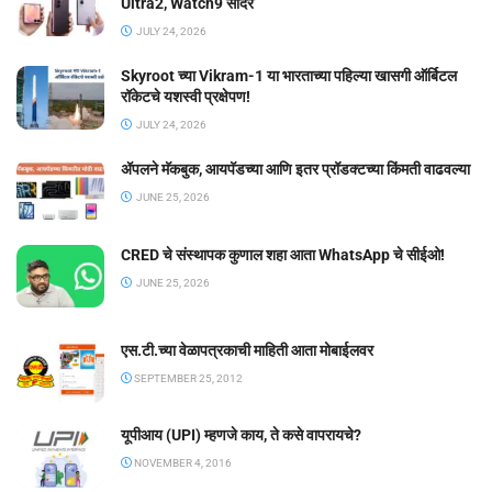
Ultra2, Watch9 सादर
JULY 24, 2026
Skyroot च्या Vikram-1 या भारताच्या पहिल्या खासगी ऑर्बिटल
रॉकेटचे यशस्वी प्रक्षेपण!
JULY 24, 2026
ॲपलने मॅकबुक, आयपॅडच्या आणि इतर प्रॉडक्टच्या किंमती वाढवल्या
JUNE 25, 2026
CRED चे संस्थापक कुणाल शहा आता WhatsApp चे सीईओ!
JUNE 25, 2026
एस.टी.च्या वेळापत्रकाची माहिती आता मोबाईलवर
SEPTEMBER 25, 2012
यूपीआय (UPI) म्हणजे काय, ते कसे वापरायचे?
NOVEMBER 4, 2016