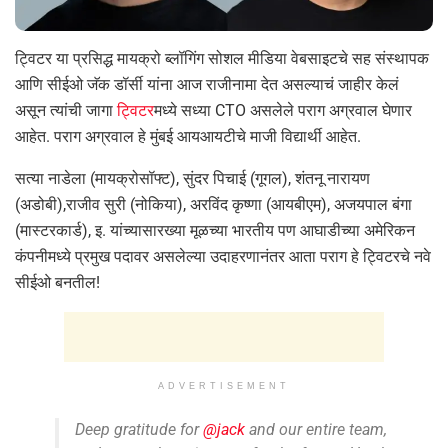
ट्विटर या प्रसिद्ध मायक्रो ब्लॉगिंग सोशल मीडिया वेबसाइटचे सह संस्थापक
आणि सीईओ जॅक डॉर्सी यांना आज राजीनामा देत असल्याचं जाहीर केलं
असून त्यांची जागा
ट्विटर
मध्ये सध्या CTO असलेले पराग अग्रवाल घेणार
आहेत. पराग अग्रवाल हे मुंबई आयआयटीचे माजी विद्यार्थी आहेत.
सत्या नाडेला (मायक्रोसॉफ्ट), सुंदर पिचाई (गूगल), शंतनू नारायण
(अडोबी),राजीव सुरी (नोकिया), अरविंद कृष्णा (आयबीएम), अजयपाल बंगा
(मास्टरकार्ड), इ. यांच्यासारख्या मूळच्या भारतीय पण आघाडीच्या अमेरिकन
कंपनीमध्ये प्रमुख पदावर असलेल्या उदाहरणानंतर आता पराग हे ट्विटरचे नवे
सीईओ बनतील!
ADVERTISEMENT
Deep gratitude for
@jack
and our entire team,