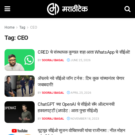
Home
Tag
CEO
Tag:
CEO
CRED चे संस्थापक कुणाल शहा आता WhatsApp चे सीईओ!
BY
SOORAJ BAGAL
JUNE 25, 2026
ॲपलचे नवे सीईओ जॉन टर्नस : टिम कुक यांच्यानंतर घेणार
जबाबदारी!
BY
SOORAJ BAGAL
APRIL 25, 2026
ChatGPT च्या OpenAI चे सीईओ सॅम ऑल्टमनची
हकालपट्टी (अपडेट : आता पुन्हा सीईओ)
BY
SOORAJ BAGAL
NOVEMBER 18, 2023
यूट्यूब सीईओ सुजन वोचितस्की यांचा राजीनामा : नील मोहन