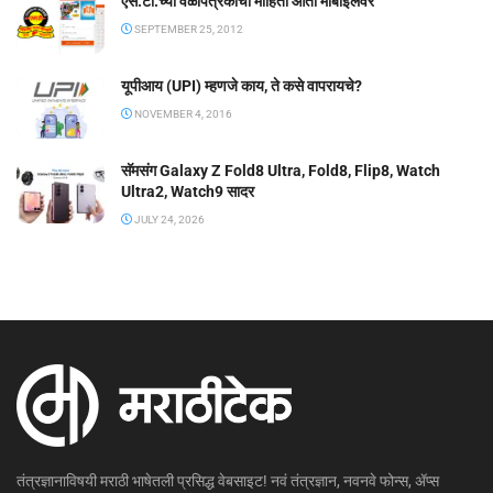
एस.टी.च्या वेळापत्रकाची माहिती आता मोबाईलवर
SEPTEMBER 25, 2012
यूपीआय (UPI) म्हणजे काय, ते कसे वापरायचे?
NOVEMBER 4, 2016
सॅमसंग Galaxy Z Fold8 Ultra, Fold8, Flip8, Watch
Ultra2, Watch9 सादर
JULY 24, 2026
तंत्रज्ञानाविषयी मराठी भाषेतली प्रसिद्ध वेबसाइट! नवं तंत्रज्ञान, नवनवे फोन्स, ॲप्स