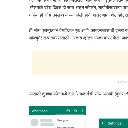
गेली अनेक वर्षं मागणी होत असलेली सोय म्हणजे ड्युयल सिम फो
ॲप्समध्ये बरेच दिवस ही सोय असून सॅमसंग, शायोमीसारख्य
मार्फत ही सोय उपलब्ध करून दिली होती मात्र आता थेट व्हॉट्
ही सोय प्रामुख्याने वैयक्तिक एक आणि कामकाजासाठी दुसरा 
डॉक्युमेंट्स पाठवण्यासाठी भारतात व्हॉट्सॲपचा वापर केला जात
ADV
यासाठी तुमच्या फोनमध्ये दोन सिमकार्डची सोय असावी (दुसरं