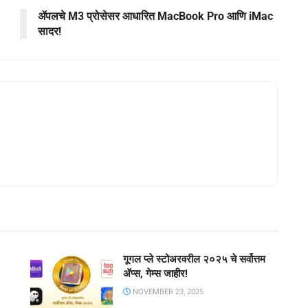
ॲपलचे M3 प्रोसेसर आधारित MacBook Pro आणि iMac
सादर!
गूगल प्ले स्टोअरवरील २०२५ चे सर्वोत्तम
ॲप्स, गेम्स जाहीर!
NOVEMBER 23, 2025