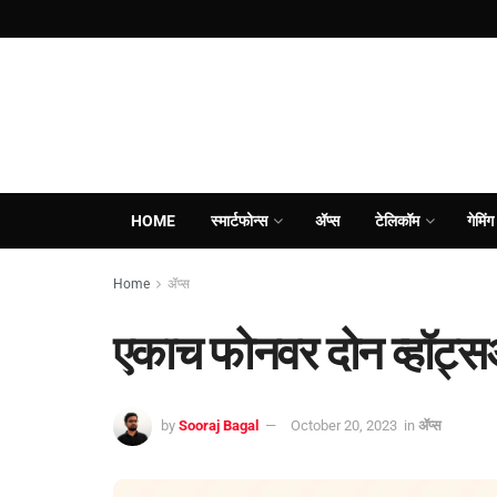
HOME
स्मार्टफोन्स
ॲप्स
टेलिकॉम
गेमिंग
Home
ॲप्स
एकाच फोनवर दोन व्हॉट्स
by
Sooraj Bagal
October 20, 2023
in
ॲप्स