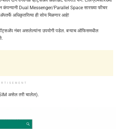
न्सवर दोन वेगवेगळे व्हॉट्सॲप अकाऊंट वापरता येणे. टेलिग्रामसारख्या
ा फोन कंपन्यानी Dual Messenger/Parallel Space सारख्या फीचर
सॲपतर्फे अधिकृतरित्या ही सोय मिळणार आहे!
व्हॉट्सॲप नंबर असलेल्यांना उपयोगी पडेल. बऱ्याच ऑफिसमधील
ो.
ERTISEMENT
 eSIM असेल तरी चालेल).