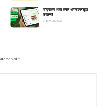
व्हॉट्सॲप आता ॲपल आयपॅडवरसुद्धा
उपलब्ध!
MAY 28, 2025
*
s are marked