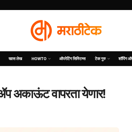
खास लेख
HOWTO
ऑपरेटिंग सिस्टिम्स
टेक गुरु
शॉपिंग ऑ
ॲप अकाऊंट वापरता येणार!