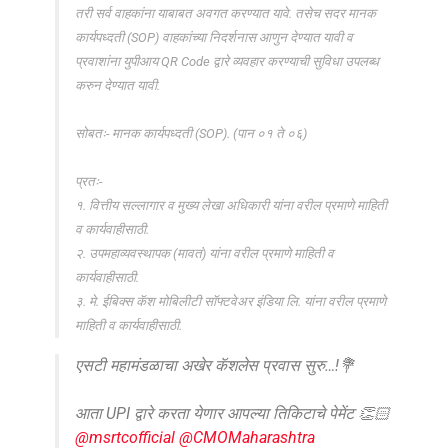
तरी सर्व वाहकांना याबाबत अवगत करण्यात यावे. तसेच सदर मानक
कार्यपध्दती (SOP) वाहकांच्या निदर्शनास आणुन देण्यात यावी व
प्रवाशांना युपीआय QR Code द्वारे व्यवहार करण्याची सुविधा उपलब्ध
करुन देण्यात यावी.
सोबतः- मानक कार्यपध्दती (SOP). (पान ०१ ते ०६)
प्रतः-
१. वित्तीय सल्लागार व मुख्य लेखा अधिकारी यांना वरील प्रमाणे माहिती
व कार्यवाहीसाठी.
२. उपमहाव्यवस्थापक (मावतं) यांना वरील प्रमाणे माहिती व
कार्यवाहीसाठी.
३. मे. ईबिक्स कॅश मोबिलीटी सॉफ्टवेअर इंडिया लि. यांना वरील प्रमाणे
माहिती व कार्यवाहीसाठी.
एसटी महामंडळाचा अखेर कॅशलेस प्रवास सुरु…!💐
आता UPI द्वारे करता येणार आपल्या तिकिटाचे पेमेंट 👏🏻
@msrtcofficial
@CMOMaharashtra