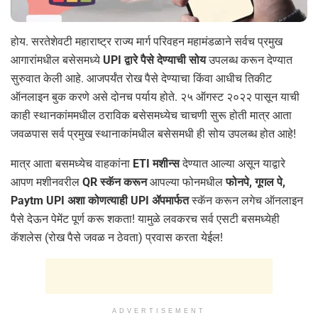
होय. सरतेशेवटी महाराष्ट्र राज्य मार्ग परिवहन महामंडळाने सर्वच प्रमुख
आगारांमधील बसेसमध्ये
UPI द्वारे पैसे देण्याची सोय
उपलब्ध करून देण्यात
सुरुवात केली आहे. आजपर्यंत रोख पैसे देण्याचा किंवा आधीच तिकीट
ऑनलाइन बुक करणे असे दोनच पर्याय होते. २५ ऑगस्ट २०२२ पासून याची
काही स्थानकांममधील ठराविक बसेसमध्येच चाचणी सुरू होती मात्र आता
जवळपास सर्व प्रमुख स्थानाकांमधील बसेसमधी ही सोय उपलब्ध होत आहे!
मात्र आता बसमध्येच वाहकांना
ETI मशीन्स
देण्यात आल्या असून याद्वारे
आपण मशीनवरील
QR स्कॅन करून
आपल्या फोनमधील
फोनपे, गूगल पे,
Paytm UPI अशा कोणत्याही UPI ॲपमार्फत
स्कॅन करून लगेच ऑनलाइन
पैसे देऊन पेमेंट पूर्ण करू शकता! यामुळे लवकरच सर्व एसटी बसमध्येही
कॅशलेस (रोख पैसे जवळ न ठेवता) प्रवास करता येईल!
ADVERTISEMENT