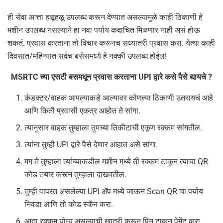
ही सेवा आत्ता हळूहळू उपलब्ध करून देण्यात असल्यामुळे काही ठिकाणी हे
मशीन उपलब्ध नसल्याने हा नवा पर्याय कदाचित मिळणार नाही असं होऊ
शकतं. प्रवास करताना तो विचार करूनच सध्यातरी प्रवास करा. येत्या काही
दिवसात/महिन्यात सर्वच बसेसमध्ये हे नक्की उपलब्ध होईल!
MSRTC च्या एसटी बसमधून प्रवास करताना UPI द्वारे कसे पैसे द्यायचे ?
कंडक्टर/वाहक आपल्याकडे आल्यावर कोणत्या ठिकाणी उतरायचं आहे
आणि किती प्रवासी एकत्र आहोत ते सांगा.
त्यानुसार वाहक तुम्हाला तुमच्या तिकीटाची एकूण रक्कम सांगतील.
त्यांना तुम्ही UPI द्वारे पैसे देणार आहात असे सांगा.
मग ते तुम्हाला त्यांच्याकडील मशीन मध्ये ती रक्कम टाकून त्याचा QR
कोड तयार करून तुम्हाला दाखवतील.
तुम्ही वापरत असलेल्या UPI ॲप मध्ये जाऊन Scan QR चा पर्याय
निवडा आणि तो कोड स्कॅन करा.
आता रक्कम योग्य असल्याची खात्री करून पिन टाकून पेमेंट करा.