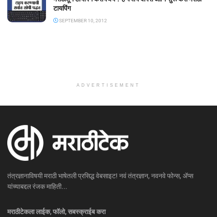
टायपिंग
SEPTEMBER 10, 2012
ADVERTISEMENT
तंत्रज्ञानाविषयी मराठी भाषेतली प्रसिद्ध वेबसाइट! नवं तंत्रज्ञान, नवनवे फोन्स, ॲप्स
यांच्याबद्दल रंजक माहिती...
मराठीटेकला लाईक, फॉलो, सबस्क्राईब करा