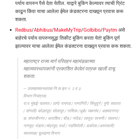
पर्याय वापरुन पैसे देता येतील. याद्वारे बुकिंग केल्यावर त्याची प्रिंट
काढून किंवा याचा आलेला ईमेल कंडक्टरना दाखवून प्रवास करू
शकता.
Redbus
/
Abhibus
/
MakeMyTrip
/
GoIbibo
/
Paytm
असे
बाहेरचे पर्याय वापरुनसुद्धा तिकीट बुकिंग करता येतं! बुकिंग पूर्ण
झाल्यावर याचा आलेला ईमेल कंडक्टरना दाखवून प्रवास करू शकता.
महाराष्ट्र राज्य मार्ग परिवहन महामंडळाच्या
महाव्यवस्थापकांनी प्रकाशित केलेलं पत्रक खाली वाचू
शकता.
उपमहाव्यवस्थापक नि.स.क्र.१. २ व ३.
विभाग नियंत्रक,
रा.प. मुंबई/ पालघर / ठाणे/ रायगड / रत्नागिरी / सिंधुदुर्ग / पुणे/ सातारा
/ सांगली/ कोल्हापूर/ सोलापूर / नाशिक /धुळे/ जळगांव / अहमदनगर/
छ. संभाजीनगर / धाराशिव / बीड / नांदेड / लातूर/ परभणी / जालना /
नागपूर/ भंडारा /चंद्रपूर/ वर्धा / गडचिरोली / अकोला /अमरावती/
यवतमाळ/ बुलढाणा विभाग.