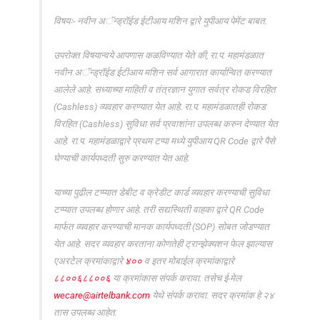
विषयः- नवीन अॅन्ड्रॉईड ईटीआय मशिन द्वारे युपीआय पेमेंट बाबत.
उपरोक्त विषयान्वये आपणास कळविण्यात येते की, रा.प. महामंडळात
नवीन अॅन्ड्रॉईड ईटीआय मशिन सर्व आगारात कार्यान्वित करण्यात
आलेले आहे. सध्याच्या माहिती व तंत्रज्ञान युगात सर्वत्र रोकड विरहित
(Cashless) व्यवहार करण्यात येत आहे. रा.प. महामंडळातही रोकड
विरहित (Cashless) सुविधा सर्व प्रवाशांना उपलब्ध करुन देण्यात येत
आहे. रा.प. महामंडळाद्वारे प्रथम टप्पा मध्ये युपीआय QR Code द्वारे पैसे
घेण्याची कार्यपध्दती सुरु करण्यात येत आहे.
याच्या पुढील टप्प्यात डेबीट व क्रेडीट कार्ड व्यवहार करण्याची सुविधा
टप्प्यात उपलब्ध होणार आहे. तरी सद्यस्थिती वाहका द्वारे QR Code
मार्फत व्यवहार करण्याची मानक कार्यपध्दती (SOP) सोबत जोडण्यात
येत आहे. सदर व्यवहार करताना कोणतेही ट्रान्झेक्यशन फेल झाल्यास
एअरटेल क्रमांकाद्वारे
४००
व इतर मोबाईल क्रमांकाद्वारे
८८००६८८००६
या क्रमांकास संपर्क करावा. तसेच ई-मेल
wecare@airtelbank.com
येथे संपर्क करावा. सदर क्रमांक हे २४
तास उपलब्ध आहेत.