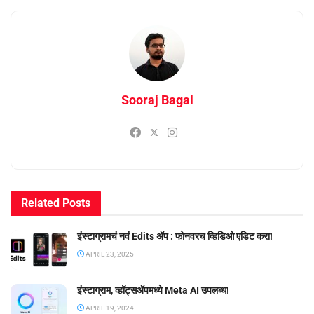
Sooraj Bagal
Related
Posts
इंस्टाग्रामचं नवं Edits ॲप : फोनवरच व्हिडिओ एडिट करा!
APRIL 23, 2025
इंस्टाग्राम, व्हॉट्सॲपमध्ये Meta AI उपलब्ध!
APRIL 19, 2024