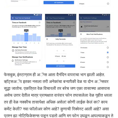
फेसबुक, इंस्टाग्राम ही अॅप्स आता दैनंदिन वापराचा भाग झाली आहेत.
व्हॉट्सअॅप इतका नसला तरी अनेकांचा बऱ्यापैकी वेळ या दोन अॅप्सवर
सुद्धा जातोच. एकत्रित वेळ विचारली तर बरेच जण एका तासाच्या आसपास
असेच उत्तर देतील मात्र प्रत्यक्षात वारंवार फोन तपासलेला वेळ गृहीत धरला
तर ही वेळ नक्कीच तासापेक्षा अधिक असेल! कोणी लाईक केलं का? काय
कमेंट केली? नवा फॉलोअर कोण आहे? कुणाची रिक्वेस्ट आली आहे? असा
प्रश्न ह्या नोटिफिकेशन्स पाहून पडतो आणि मग फोन उघडून आपल्याकडून ते