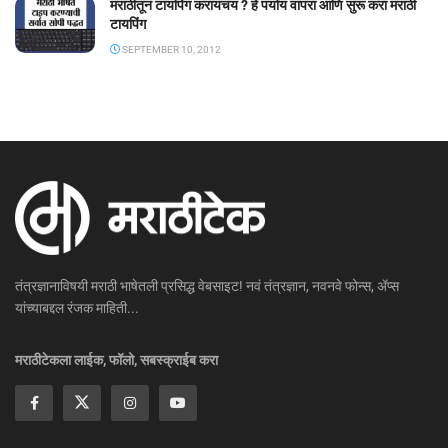
मराठीतून टायपिंग करायचय ? हे पर्याय वापरा आणि सुरू करा मराठी
टायपिंग
SEPTEMBER 10, 2012
तंत्रज्ञानाविषयी मराठी भाषेतली प्रसिद्ध वेबसाइट! नवं तंत्रज्ञान, नवनवे फोन्स, ॲप्स
यांच्याबद्दल रंजक माहिती...
मराठीटेकला लाईक, फॉलो, सबस्क्राईब करा