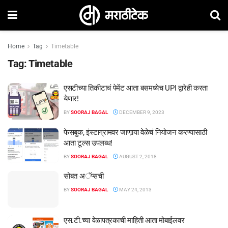
Home
Tag
Timetable
Tag:
Timetable
एसटीच्या तिकीटाचं पेमेंट आता बसमध्येच UPI द्वारेही करता
येणार!
BY
SOORAJ BAGAL
DECEMBER 9, 2023
फेसबुक, इंस्टाग्रामवर जाणार्‍या वेळेचं नियोजन करण्यासाठी
आता टूल्स उपलब्ध!
BY
SOORAJ BAGAL
AUGUST 2, 2018
सोबत अॅप्सची
BY
SOORAJ BAGAL
MAY 24, 2013
एस.टी.च्या वेळापत्रकाची माहिती आता मोबाईलवर