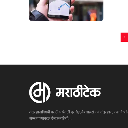
1
तंत्रज्ञानाविषयी मराठी भाषेतली प्रसिद्ध वेबसाइट! नवं तंत्रज्ञान, नवनवे फोन
ॲप्स यांच्याबद्दल रंजक माहिती...