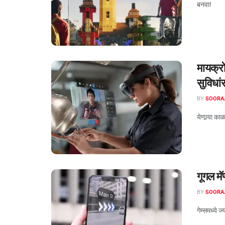
बनवा!
मायक्र
सुविधां
BY
SOORA
येणार्‍या क
गूगल मॅ
BY
SOORA
गेम्समध्ये 