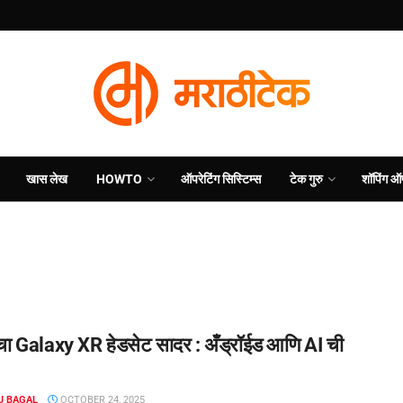
खास लेख
HOWTO
ऑपरेटिंग सिस्टिम्स
टेक गुरु
शॉपिंग ऑ
चा Galaxy XR हेडसेट सादर : अँड्रॉईड आणि AI ची
J BAGAL
OCTOBER 24, 2025