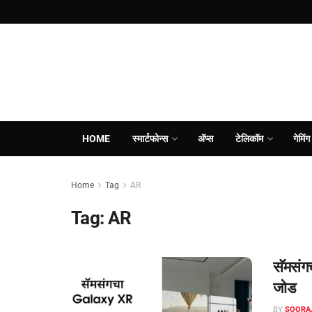
HOME
स्मार्टफोन्स
ॲप्स
टेलिकॉम
गेमिंग
Home
Tag
AR
Tag:
AR
सॅमसंग
जोड
BY
SOORA