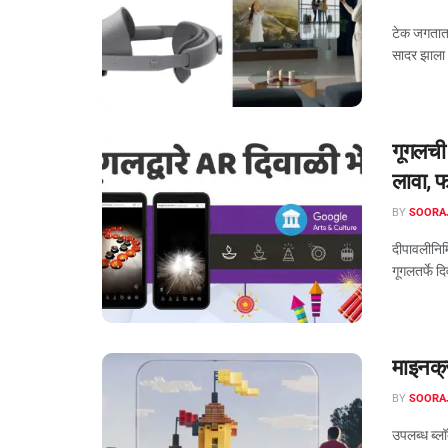
टेक जगतात 
सादर झाला 
गूगलची 
लावा, 
BY
SOORA
दीपावलीनिमि
गूगलतर्फे द
माइनक्र
BY
SOORA
उपलब्ध ब्लॉ