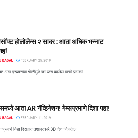
ोसॉफ्ट होलोलेन्स २ सादर : आता अधिक भन्नाट
सह!
J BAGAL
FEBRUARY 25, 2019
ाळात अशा प्रकारच्या गोष्टींमुळे जग कसं बदलेल याची झलक!
प्समध्ये आता AR नॅव्हिगेशन! गेम्सप्रमाणे दिशा पहा!
J BAGAL
FEBRUARY 11, 2019
ज्या प्रमाणे दिशा दिसतात तशाप्रकारे 3D दिशा दिसतील!