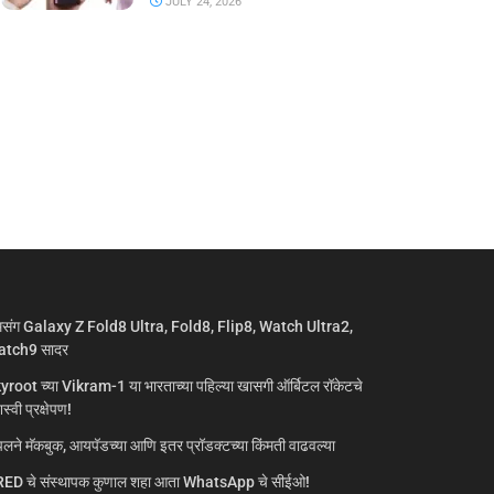
JULY 24, 2026
मसंग Galaxy Z Fold8 Ultra, Fold8, Flip8, Watch Ultra2,
tch9 सादर
yroot च्या Vikram-1 या भारताच्या पहिल्या खासगी ऑर्बिटल रॉकेटचे
्वी प्रक्षेपण!
लने मॅकबुक, आयपॅडच्या आणि इतर प्रॉडक्टच्या किंमती वाढवल्या
ED चे संस्थापक कुणाल शहा आता WhatsApp चे सीईओ!