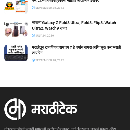
एस.टी.च्या वेळापत्रकाची माहिती आता मोबाईलवर
SEPTEMBER 25, 2012
सॅमसंग Galaxy Z Fold8 Ultra, Fold8, Flip8, Watch
Ultra2, Watch9 सादर
JULY 24, 2026
मराठीतून टायपिंग करायचय ? हे पर्याय वापरा आणि सुरू करा मराठी
टायपिंग
SEPTEMBER 10, 2012
तंत्रज्ञानाविषयी मराठी भाषेतली प्रसिद्ध वेबसाइट! नवं तंत्रज्ञान, नवनवे फोन्स, ॲप्स