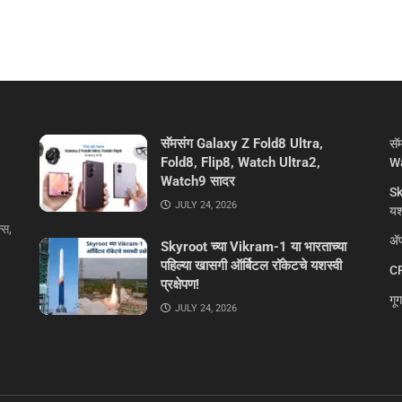
सॅमसंग Galaxy Z Fold8 Ultra,
सॅ
Fold8, Flip8, Watch Ultra2,
Wa
Watch9 सादर
Sk
JULY 24, 2026
यशस
्स,
ॲप
Skyroot च्या Vikram-1 या भारताच्या
पहिल्या खासगी ऑर्बिटल रॉकेटचे यशस्वी
CR
प्रक्षेपण!
गू
JULY 24, 2026