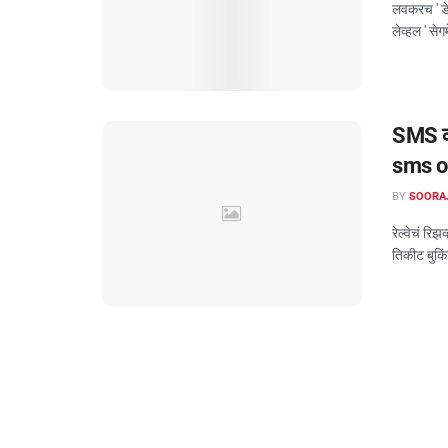
लवकरच ' डेट
लेव्हल ' सेग
SMS कर
sms o
BY
SOORA
रेल्वेचं रि
तिकीट बुकिं