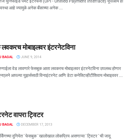
णजे युनिफाईड पेमेंट इंटरफेस (UPI - Unified Payment Interface) यूपीआय ही
स्था आहे ज्यामुळे अनेक बँकाच्या अनेक ...
 लवकरच मोबाइलवर इंटरनेटविना
J BAGAL
JUNE 9, 2014
रुणाईला वेड लावणारे फेसबूक आता लवकरच मोबाइलवर इंटरनेटविना उपलब्ध होणार
नएलने आपल्या युझर्ससाठी विनाइंटरनेट आणि डेटा कनेक्टिव्हीटीशिवाय मोबाइववर ...
टरनेट वापरा ट्विटर
J BAGAL
DECEMBER 17, 2013
किंगच्या दुनियेत ' फेसबुक ' खालोखाल लोकप्रिय असणाऱ्या ' ट्विटर ' ची जादू