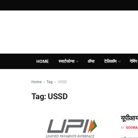
HOME
स्मार्टफोन्स
ॲप्स
टेलिकॉम
गेमिंग
Home
Tag
USSD
Tag:
USSD
यूपीआय
BY
SOORA