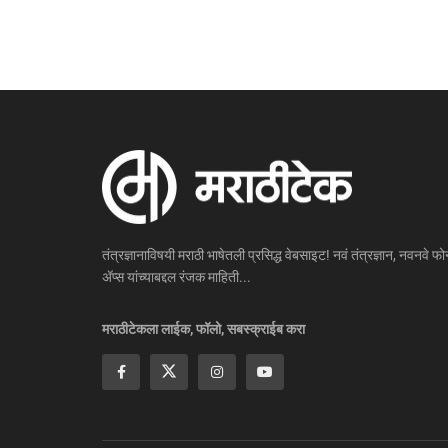
तंत्रज्ञानाविषयी मराठी भाषेतली प्रसिद्ध वेबसाइट! नवं तंत्रज्ञान, नवनवे फोन
ॲप्स यांच्याबद्दल रंजक माहिती...
मराठीटेकला लाईक, फॉलो, सबस्क्राईब करा