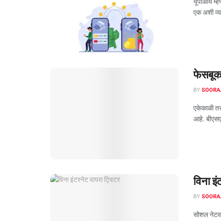
यूपीआय म्ह
एक अशी व्यव
फेसबूक
BY
SOORA
एकेकाळी त
आहे. बीएसए
विना इं
BY
SOORA
सोशल नेटवर्