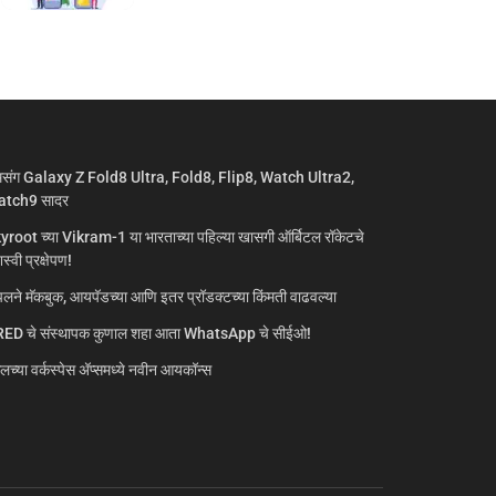
मसंग Galaxy Z Fold8 Ultra, Fold8, Flip8, Watch Ultra2,
tch9 सादर
yroot च्या Vikram-1 या भारताच्या पहिल्या खासगी ऑर्बिटल रॉकेटचे
्वी प्रक्षेपण!
लने मॅकबुक, आयपॅडच्या आणि इतर प्रॉडक्टच्या किंमती वाढवल्या
ED चे संस्थापक कुणाल शहा आता WhatsApp चे सीईओ!
गलच्या वर्कस्पेस अ‍ॅप्समध्ये नवीन आयकॉन्स