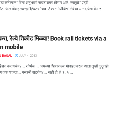
ा कनेक्शन ' विना अनुभवणे सहज शक्य होणार आहे. त्यामुळे ' एंट्री
मेंटमधील मोबाइलवरही 'ट्विटर ' च्या ' टेक्स्ट मेसेजिंग ' सेवेचा आनंद घेता येणार ...
ा, रेल्वे तिकीट मिळवा! Book rail tickets via a
n mobile
J BAGAL
JULY 4, 2013
झर्व्हेशन करायचंय?... सोप्पंय!... आपल्या खिशातल्या मोबाइलवरून आता तुम्ही कुठूनही
ग करू शकता... मस्करी वाटतेय?... नाही हो, हे १०१ ...