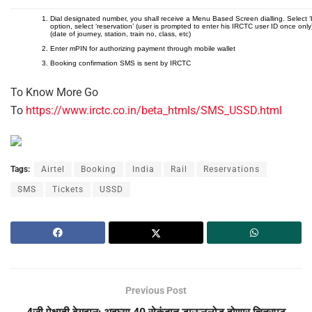
Dial designated number, you shall receive a Menu Based Screen dialling. Select ‘b
option, select ‘reservation’ (user is prompted to enter his IRCTC user ID once onl
(date of journey, station, train no, class, etc)
Enter mPIN for authorizing payment through mobile wallet
Booking confirmation SMS is sent by IRCTC
To Know More Go
To
https://www.irctc.co.in/beta_htmls/SMS_USSD.html
Tags:
Airtel
Booking
India
Rail
Reservations
SMS
Tickets
USSD
Previous Post