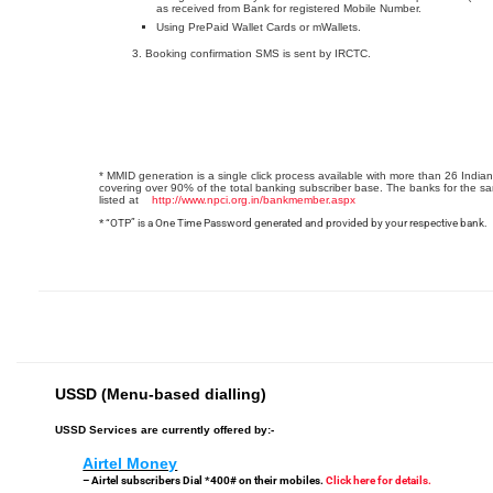
as received from Bank for registered Mobile Number.
Using PrePaid Wallet Cards or mWallets.
Booking confirmation SMS is sent by IRCTC.
* MMID generation is a single click process available with more than 26 India
covering over 90% of the total banking subscriber base. The banks for the s
listed at
http://www.npci.org.in/bankmember.aspx
* “OTP” is a One Time Password generated and provided by your respective bank.
USSD (Menu-based dialling)
USSD Services are currently offered by:-
Airtel Money
– Airtel subscribers Dial *400# on their mobiles.
Click here for details.