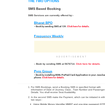
THE TWO OPTIONS
SMS Based Booking
SMS Services are currently offered by:-
Bharat BPO
– Book by sending SMS at 139.
Click here for details.
Frequency Weekly
ADVERTISEMENT
– Book by sending SMS at 5676714.
Click here for details.
Pyro Group
– Book by installing BSNL PrePaid Card Application in your Java b
phone.
Click here for details.
For SMS Bookings, send a Booking SMS in specified format with
information of Date of Journey, Class , Train Number and Passenger
Details. You shall receive Seat Availability.
In the second SMS make the Payment, which can be initiated in eith
two ways:-
Using Mobile Money Identifier MMID* and one-time password (OTP