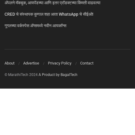
ॲपलने मॅकबुक, आयपॅडच्या आणि इतर प्रॉडक्टच्या किंमती वाढवल्या
CRED चे संस्थापक कुणाल शहा आता WhatsApp चे सीईओ!
गूगलच्या वर्कस्पेस अ‍ॅप्समध्ये नवीन आयकॉन्स
About
Advertise
Privacy Policy
Contact
© MarathiTech 2024
A Product by BagalTech