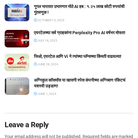
गूगल भारतात उभारणार मोठे AI हब : १.२५ लाख कोटी रुपयांची
गुंतवणूक !
OCTOBER 15, 2025
एयरटेलच्या सर्व ग्राहकांना Perplexity Pro AI वर्षभर मोफत!
JULY 18, 2025
जिओ, एयरटेल आणि Vi ने त्यांच्या प्लॅन्सच्या किंमती वाढवल्या!
JUNE 28, 2024
अग्निकुल कॉसमॉस या खासगी स्पेस कंपनीच्या अग्निबाण रॉकेटचं
यशस्वी उड्डाण!
JUNE 1, 2024
Leave a Reply
Your email address will not be published.
Required fields are marked