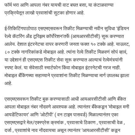
फॉर्म भरा आणि आपला नंबर यायची वाट बघत बसा, या कंटाळवाण्या
प्रक्रियेतून लाखो प्रवाशांची सुटका होणार आहे.
ई-तिकिटिंगपाठोपाठ एसएमएसवरून तिकीट मिळण्याची नवीन सुविधा ‘इंडियन
रेल्वे कॅटरिंग अँड टूरिझम कॉर्पोरेशन’तर्फे (आयआरसीटीसी) सुरू करण्यात
आलेय. देशात इंटरनेटचा वापर करणारी जनता फक्त १० टक्के आहे. याउलट,
८० टक्के नागरिकांकडे मोबाइल आहे. त्यांना रेल्वे तिकीट मिळवणं सोपं व्हावं,
या उद्देशानं ही एसएमएस तिकीट सेवा सुरू करण्यात आल्याचं रेल्वेमंत्र्यांनी
स्पष्ट केलं. या सेवेसाठी स्मार्टफोन किंवा मोबाइल इंटरनेटची गरज नाही.
मोबाइल बँकिंगच्या सहाय्याने प्रवाशांना तिकीट मिळण्याचा मार्ग उपलब्ध झाला
आहे.
एसएमएसवरून तिकीट बुक करण्यासाठी आधी आयआरसीटीसी आणि बँकेत
आपला मोबाइल नंबर नोंदवणे आवश्यक आहे. त्यानंतर बँकेकडून ‘मोबाइल मनी
आयडेंटिफायर’ आणि ‘ओटीपी’ ( वन टाइम पासवर्ड) मिळाल्यानंतर एका
एसएमएसद्वारे मेल/एक्स्प्रेस क्रमांक , प्रवासाचे ठिकाण , प्रवासाची वेळ ,
दर्जा , प्रवाशांचे नाव नोंदवायचा असून त्यानंतर ‘आयआरसीटीसी’ कडून