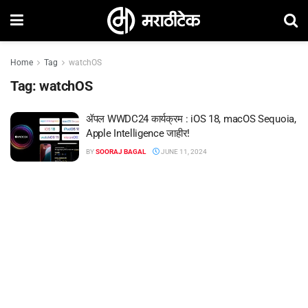
Home
Tag
watchOS
Tag:
watchOS
ॲपल WWDC24 कार्यक्रम : iOS 18, macOS Sequoia,
Apple Intelligence जाहीर!
BY
SOORAJ BAGAL
JUNE 11, 2024