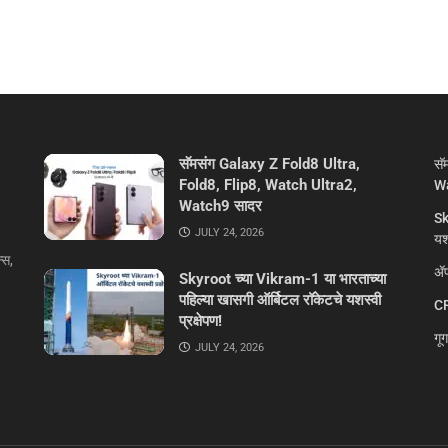
सॅमसंग Galaxy Z Fold8 Ultra,
सॅ
Fold8, Flip8, Watch Ultra2,
Wa
Watch9 सादर
Sk
JULY 24, 2026
यशस
्स,
ॲप
Skyroot च्या Vikram-1 या भारताच्या
पहिल्या खासगी ऑर्बिटल रॉकेटचे यशस्वी
CR
प्रक्षेपण!
गू
JULY 24, 2026