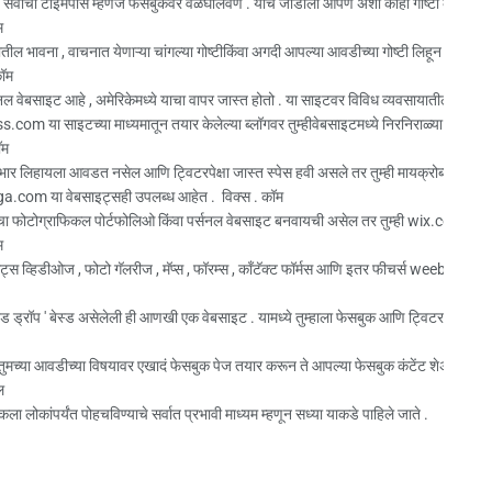
ध्ये सर्वांचा टाइमपास म्हणजे फेसबुकवर वेळघालवणे . याच जोडीला आपण अशा काही गोष्टी करूशकतो
ॉम
तील भावना , वाचनात येणाऱ्या चांगल्या गोष्टीकिंवा अगदी आपल्या आवडीच्या गोष्टी लिहून ठेवाव
 कॉम
नल वेबसाइट आहे , अमेरिकेमध्ये याचा वापर जास्त होतो . या साइटवर विविध व्यवसायातील लोक
om या साइटच्या माध्यमातून तयार केलेल्या ब्लॉगवर तुम्हीवेबसाइटमध्ये निरनिराळ्या थीम्स आणि
कॉम
ारंभार लिहायला आवडत नसेल आणि ट्विटरपेक्षा जास्त स्पेस हवी असले तर तुम्ही मायक्रोब्लॉगिं
.com या वेबसाइट्सही उपलब्ध आहेत . विक्स . कॉम
मचा फोटोग्राफिकल पोर्टफोलिओ किंवा पर्सनल वेबसाइट बनवायची असेल तर तुम्ही wix.com चापर्याय
ॉम
ेंट्स व्हिडीओज , फोटो गॅलरीज , मॅप्स , फॉरम्स , कॉंटॅक्ट फॉर्मस आणि इतर फीचर्स weebly.c
ण्ड ड्रॉप ' बेस्ड असेलेली ही आणखी एक वेबसाइट . यामध्ये तुम्हाला फेसबुक आणि ट्विटर यां
ज
 तुमच्या आवडीच्या विषयावर एखादं फेसबुक पेज तयार करून ते आपल्या फेसबुक कंटेंट शेअर करूनत
ेल
कला लोकांपर्यंत पोहचविण्याचे सर्वात प्रभावी माध्यम म्हणून सध्या याकडे पाहिले जाते .