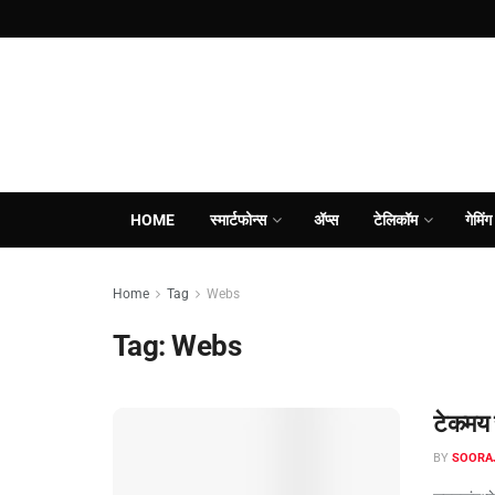
HOME
स्मार्टफोन्स
ॲप्स
टेलिकॉम
गेमिंग
Home
Tag
Webs
Tag:
Webs
टेकमय 
BY
SOORA