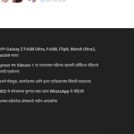
JULY 24, 2026
मसंग Galaxy Z Fold8 Ultra, Fold8, Flip8, Watch Ultra2,
tch9 सादर
yroot च्या Vikram-1 या भारताच्या पहिल्या खासगी ऑर्बिटल रॉकेटचे
्वी प्रक्षेपण!
लने मॅकबुक, आयपॅडच्या आणि इतर प्रॉडक्टच्या किंमती वाढवल्या
ED चे संस्थापक कुणाल शहा आता WhatsApp चे सीईओ!
गलच्या वर्कस्पेस अ‍ॅप्समध्ये नवीन आयकॉन्स