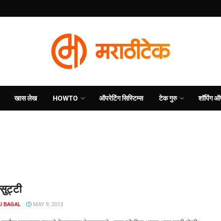
खास लेख
HOWTO
ऑपरेटिंग सिस्टिम्स
टेक गुरु
शॉपिंग ऑ
सुट्टी
J BAGAL
MAY 9, 2013