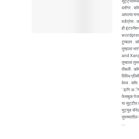
सुट्ट्यांम
ब्लॉगर . क
आपल्या मना
वर्डप्रेस .
ही इंटरनॅश
wordpress.c
टुम्बलर . 
तुम्हाला भ
and Xanga
तुम्हाला तु
वीबली . क
विविध एलिम
वेब्ज . कॉम
' ड्रॅग अॅ
फेसबुक पे
या सुट्टीत
युट्यूब चॅन
तुमच्यातील 
...