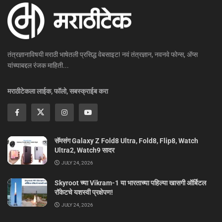
तंत्रज्ञानाविषयी मराठी भाषेतली प्रसिद्ध वेबसाइट! नवं तंत्रज्ञान, नवनवे फोन्स, ॲप्स
यांच्याबद्दल रंजक माहिती...
मराठीटेकला लाईक, फॉलो, सबस्क्राईब करा
सॅमसंग Galaxy Z Fold8 Ultra, Fold8, Flip8, Watch
Ultra2, Watch9 सादर
JULY 24, 2026
Skyroot च्या Vikram-1 या भारताच्या पहिल्या खासगी ऑर्बिटल
रॉकेटचे यशस्वी प्रक्षेपण!
JULY 24, 2026