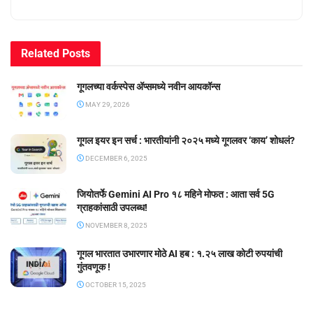
Related
Posts
गूगलच्या वर्कस्पेस अ‍ॅप्समध्ये नवीन आयकॉन्स
MAY 29, 2026
गूगल इयर इन सर्च : भारतीयांनी २०२५ मध्ये गूगलवर ‘काय’ शोधलं?
DECEMBER 6, 2025
जियोतर्फे Gemini AI Pro १८ महिने मोफत : आता सर्व 5G
ग्राहकांसाठी उपलब्ध!
NOVEMBER 8, 2025
गूगल भारतात उभारणार मोठे AI हब : १.२५ लाख कोटी रुपयांची
गुंतवणूक !
OCTOBER 15, 2025