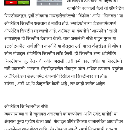
लोकप्रिय ठरण्यासाठी महत्त्वाची
कामगिरी बजावली गेली ती ऑपरेटिंग
सिस्टीमकडून. पूर्वी लोकांना मायक्रोसॉफ्टची ‘ विंडोज ‘ आणि ‘ लिनक्स ‘ या
ऑपरेटिंग सिस्टीम असतात हे माहीत होते. स्मार्टफोनच्या डेव्हलपमेंटमध्ये
ऑपरेटिंग सिस्टीम महत्त्वाची आहे. अॅपल या कंपनीने ‘ आयफोन ‘ साठी
आयओएस ही सिस्टीम डेव्हलप केली. यात असलेली संधी पाहून गुगल या
इंटरनेटमधील सर्च इंजिन कंपनीने या क्षेत्रात उडी मारत अँड्रॉइड ही ओपन
सोर्स मोबाइल ऑपरेटिंग सिस्टीम लाँच केली. ही सिस्टीम अन्य ऑपरेटिंग
सिस्टीमच्या तुलनेत तशी नवीन असली , तरी कमी कालावधीत या सिस्टीमने
गती पकडली. भारतात अँड्रॉइडवरील मोबाइल फोन अधिक खपतात. बहुतेक
अॅप्लिकेशन डेव्हलपमेंट कंपन्यांनीदेखील या सिस्टीमवर रन होऊ
शकेल , अशी अॅप डेव्हलमेंट केली आहे ; तर काही करीत आहेत.
ऑपरेटिंग सिस्टिमधील संधी
व्यवसायाच्या संधी खुणावत असल्याने फायरफॉक्स आणि उबंटू यांनीही या
क्षेत्रात पुन्हा प्रवेश केला आहे. मोबाइल ऑपेरटिंगच्या बाजारपेठेत आघाडीवर
अ-सलेल्या आयओएस आणि अँड्रॉइडला यामुळे स्पर्धा मिळण्याची शक्यता