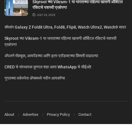
Skyroot च्या Vikram-1 या भारताच्या पहिल्या खासगी ऑर्बिटल
रॉकेटचे यशस्वी प्रक्षेपण!
JULY 24, 2026
सॅमसंग Galaxy Z Fold8 Ultra, Fold8, Flip8, Watch Ultra2, Watch9 सादर
Skyroot च्या Vikram-1 या भारताच्या पहिल्या खासगी ऑर्बिटल रॉकेटचे यशस्वी
प्रक्षेपण!
ॲपलने मॅकबुक, आयपॅडच्या आणि इतर प्रॉडक्टच्या किंमती वाढवल्या
CRED चे संस्थापक कुणाल शहा आता WhatsApp चे सीईओ!
गूगलच्या वर्कस्पेस अ‍ॅप्समध्ये नवीन आयकॉन्स
About
Advertise
Privacy Policy
Contact
© MarathiTech 2024
A Product by BagalTech