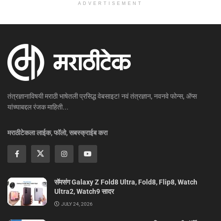
ADVERTISEMENT
तंत्रज्ञानाविषयी मराठी भाषेतली प्रसिद्ध वेबसाइट! नवं तंत्रज्ञान, नवनवे फोन्स, ॲप्स
यांच्याबद्दल रंजक माहिती...
मराठीटेकला लाईक, फॉलो, सबस्क्राईब करा
सॅमसंग Galaxy Z Fold8 Ultra, Fold8, Flip8, Watch
Ultra2, Watch9 सादर
JULY 24, 2026