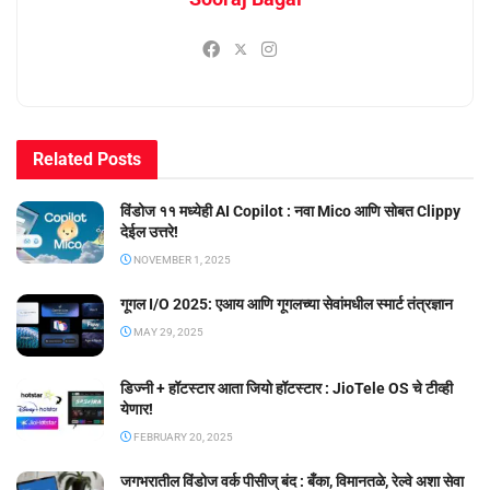
Related
Posts
विंडोज ११ मध्येही AI Copilot : नवा Mico आणि सोबत Clippy
देईल उत्तरे!
NOVEMBER 1, 2025
गूगल I/O 2025: एआय आणि गूगलच्या सेवांमधील स्मार्ट तंत्रज्ञान
MAY 29, 2025
डिज्नी + हॉटस्टार आता जियो हॉटस्टार : JioTele OS चे टीव्ही
येणार!
FEBRUARY 20, 2025
जगभरातील विंडोज वर्क पीसीज् बंद : बँका, विमानतळे, रेल्वे अशा सेवा