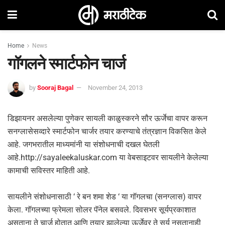
Home
News
गॉगलने स्मार्टफोन चार्ज
by
Sooraj Bagal
November 24, 2013
डिझायनर असलेल्या पुणेकर सायली काळुस्करने सौर ऊर्जेचा वापर करून
सनग्लासेसव्दारे स्मार्टफोन चार्जर तयार करण्याचे तंत्रज्ञान विकसित केले
आहे. जगभरातील माध्यमांनी या संशोधनाची दखल घेतली
आहे.http://sayaleekaluskar.com या वेबसाइटवर सायलीने केलेल्या
कामाची सविस्तर माहिती आहे.
सायलीने संशोधनासाठी ‘ रे बन शमा शेड ‘ या गॉगलचा (सनग्लास) वापर
केला. गॉगलच्या फ्रेमला सोलर पॅनेल बसवले. दिवसभर सूर्यप्रकाशात
असताना ते चार्ज होतात आणि तयार झालेल्या ऊर्जेवर ते सूर्य नसतानाही