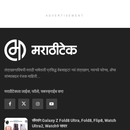
ADVERTISEMENT
तंत्रज्ञानाविषयी मराठी भाषेतली प्रसिद्ध वेबसाइट! नवं तंत्रज्ञान, नवनवे फोन्स, ॲप्स
यांच्याबद्दल रंजक माहिती...
मराठीटेकला लाईक, फॉलो, सबस्क्राईब करा
सॅमसंग Galaxy Z Fold8 Ultra, Fold8, Flip8, Watch
Ultra2, Watch9 सादर