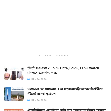
ADVERTISEMENT
सॅमसंग Galaxy Z Fold8 Ultra, Fold8, Flip8, Watch
Ultra2, Watch9 सादर
JULY 24, 2026
Skyroot च्या Vikram-1 या भारताच्या पहिल्या खासगी ऑर्बिटल
रॉकेटचे यशस्वी प्रक्षेपण!
JULY 24, 2026
ॲपलने मॅकबुक, आयपॅडच्या आणि इतर प्रॉडक्टच्या किंमती वाढवल्या