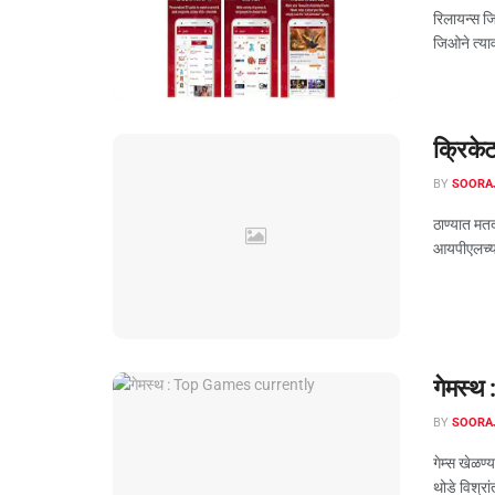
रिलायन्स जि
जिओने त्यावर
क्रिके
BY
SOORA
ठाण्यात मत
आयपीएलच्या 
गेमस्थ
BY
SOORA
गेम्स खेळण
थोडे विश्रा