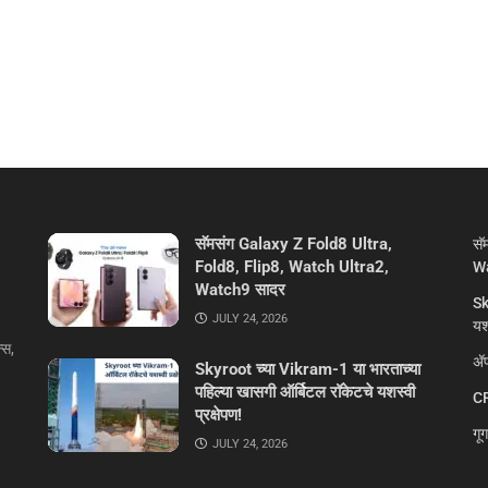
सॅमसंग Galaxy Z Fold8 Ultra,
सॅ
Fold8, Flip8, Watch Ultra2,
Wa
Watch9 सादर
Sk
JULY 24, 2026
यशस
्स,
ॲप
Skyroot च्या Vikram-1 या भारताच्या
पहिल्या खासगी ऑर्बिटल रॉकेटचे यशस्वी
CR
प्रक्षेपण!
गू
JULY 24, 2026