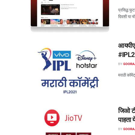
प्रसिद्ध फु
दिवशी या च
आयपीएल
#IPL
BY
SOORA
मराठी कॉमें
जिओ टीव
पाहता य
BY
SOORA