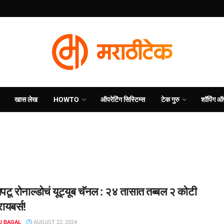
खास लेख
HOWTO
ऑपरेटिंग सिस्टिम्स
टेक गुरु
शॉपिंग ऑ
टू रोनाल्डोचं यूट्यूब चॅनल : २४ तासात तब्बल २ कोटी
ायबर्स!
J BAGAL
AUGUST 22, 2024