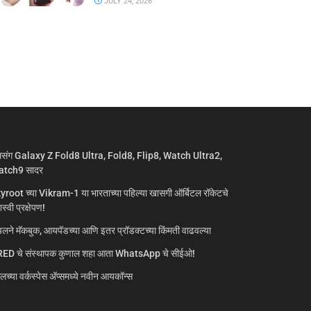
JULY 24, 2026
मसंग Galaxy Z Fold8 Ultra, Fold8, Flip8, Watch Ultra2,
tch9 सादर
yroot च्या Vikram-1 या भारताच्या पहिल्या खासगी ऑर्बिटल रॉकेटचे
्वी प्रक्षेपण!
लने मॅकबुक, आयपॅडच्या आणि इतर प्रॉडक्टच्या किंमती वाढवल्या
ED चे संस्थापक कुणाल शहा आता WhatsApp चे सीईओ!
गलच्या वर्कस्पेस अ‍ॅप्समध्ये नवीन आयकॉन्स