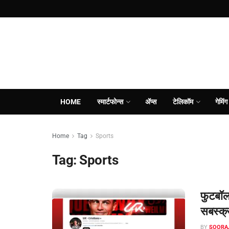
HOME
स्मार्टफोन्स
ॲप्स
टेलिकॉम
गेमिंग
Home
Tag
Sports
Tag:
Sports
फुटबॉलप
सबस्क्र
BY
SOORA