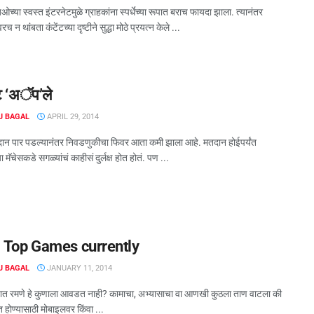
ओच्या स्वस्त इंटरनेटमुळे ग्राहकांना स्पर्धेच्या रूपात बराच फायदा झाला. त्यानंतर
च न थांबता कंटेंटच्या दृष्टीने सुद्धा मोठे प्रयत्न केले ...
ट ‘अॅप’ले
J BAGAL
APRIL 29, 2014
दान पार पडल्यानंतर निवडणुकीचा फिवर आता कमी झाला आहे. मतदान होईपर्यंत
मॅचेसकडे सगळ्यांचं काहीसं दुर्लक्ष होत होतं. पण ...
 : Top Games currently
J BAGAL
JANUARY 11, 2014
्यात रमणे हे कुणाला आवडत नाही? कामाचा, अभ्यासाचा वा आणखी कुठला ताण वाटला की
ंत होण्यासाठी मोबाइलवर किंवा ...