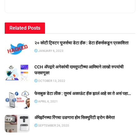
Related
Posts
२० कोटी ट्विटर यूजर्सचा डेटा हॅक : डेटा हॅकर्सकडून प्रकाशित!
JANUARY 6, 2023
CCH ॲपद्वारे अनेकांची दामदुपटीच्या आमिषाने लाखो रुपयांची
फसवणूक!
OCTOBER 13, 2022
फेसबुक डेटा लीक : तुमचं अकाऊंट हॅक झालं आहे का ते असं पहा…
APRIL 6, 2021
ॲमेझॉनच्या रिंगचा उडणारा होम सिक्युरिटी ड्रोन कॅमेरा!
SEPTEMBER 26, 2020