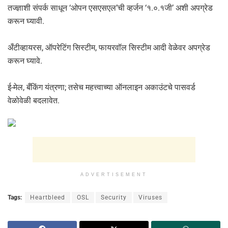
तज्ज्ञाशी संपर्क साधून ‘ओपन एसएसएल’ची व्हर्जन ‘१.०.१जी’ अशी अपग्रेड
करून घ्यावी.
अँटीव्हायरस, ऑपरेटिंग सिस्टीम, फायरवॉल सिस्टीम आदी वेळेवर अपग्रेड
करून घ्यावे.
ई-मेल, बँकिंग यंत्रणा; तसेच महत्त्वाच्या ऑनलाइन अकाउंटचे पासवर्ड
वेळोवेळी बदलावेत.
ADVERTISEMENT
Tags:
Heartbleed
OSL
Security
Viruses