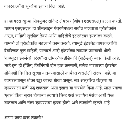
वापरकर्त्यांना सुरक्षेचा इशारा दिला आहे.
हा व्हायरस खुल्या सिक्युअर सॉकेट लेयरवर (ओपन एसएसएल) हल्ला करतो.
‘ओपन एसएसएल’ हा ऑनलाइन यंत्रणेमधला सर्वांत महत्त्वाचा प्रोटोकॉल
असून, माहिती सुरक्षित ठेवणे आणि माहितीचे इंटरनेटवर हस्तांतर करणे,
यामध्ये तो प्रोटोकॉल महत्त्वाचे काम करतो. त्यामुळे इंटरनेट वापरकर्त्यांची
वैयक्तिक गुप्त माहिती, पासवर्ड आदी हॅकर्सच्या ताब्यात जाण्याची भीती
‘कम्प्युटर इमर्जन्सी रिस्पॉन्स टीम ऑफ इंडिया’ने (सर्ट-इन) व्यक्त केली आहे.
‘सर्ट-इन’ ही हॅकिंग, फिशिंगशी दोन हात करणारी; तसेच भारताच्या इंटरनेट
डोमेनशी निगडित सुरक्षा वाढवण्यासाठी कार्यरत असलेली संस्था आहे. या
व्हायरसपासून धोका खूप जास्त धोका असून, सर्व असुरक्षित यंत्रणा या
व्हायरसला बळी पडू शकतात, असा इशारा या संस्थेने दिला आहे. लाल रंगाचा
‘एक्स’ किंवा स्राव होणाऱ्या हृदयाचे चिन्ह असे संशयित मेसेज आधी येऊ
शकतात आणि नंतर व्हायरसचा हल्ला होतो, असे तज्ज्ञांनी म्हटले आहे.
आपण काय करू शकतो?