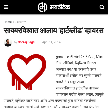
Home
Security
सायबरविश्वात आलाय ‘हार्टब्लीड’ व्हायरस
by
Sooraj Bagal
April 14, 2014
तुम्हाला काही संशयित ई-मेल्स, लिंक
किंवा ऑडिओ, व्हिडिओ क्लिप्स
आल्यात का? या प्रश्नाचे उत्तर
होकारार्थी असेल, तर तुमचे पासवर्ड
तातडीने बदलून टाका.
सायबरविश्वात हार्टब्लीड नावाच्या
व्हायरसने प्रवेश केला असून, त्यामुळे
पासवर्ड, क्रेडिट कार्ड नंबर आणि अन्य महत्त्वाची गुप्त माहिती हॅकर्सच्या
ताब्यात जाण्याची भीती आहे. म्हणून, भारतीय सायबर तज्ज्ञांनी सर्व इंटरनेट