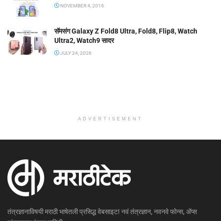
NOVEMBER 4, 2016
सॅमसंग Galaxy Z Fold8 Ultra, Fold8, Flip8, Watch
Ultra2, Watch9 सादर
JULY 24, 2026
ADVERTISEMENT
तंत्रज्ञानाविषयी मराठी भाषेतली प्रसिद्ध वेबसाइट! नवं तंत्रज्ञान, नवनवे फोन्स, ॲप्स