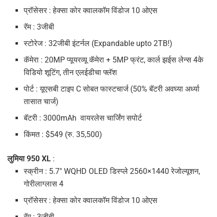
प्रॉसेसर : हेक्सा कोर क्वालकॉम विंडोज 10 ओएस
रॅम : 3जीबी
स्टोरेज : 32जीबी इंटर्नल (Expandable upto 2TB!)
कॅमेरा : 20MP प्यूयरव्यू कॅमेरा + 5MP फ्रंट, कार्ल झईस लेन्स 4के
विडियो शूटिंग, तीन एलईडीचा फ्लॅश
पोर्ट : यूएसबी टाइप C सोबत फास्टचार्ज (50% बॅटरी अवघ्या अर्ध्या
तासात चार्ज)
बॅटरी : 3000mAh वायरलेस चार्जिंग सपोर्ट
किंमत : $549 (रु. 35,500)
लुमिया 950 XL
:
स्क्रीन : 5.7″ WQHD OLED डिस्प्ले 2560×1440 रेजोल्यूशन,
गोरीलाग्लास 4
प्रॉसेसर : हेक्सा कोर क्वालकॉम विंडोज 10 ओएस
रॅम : 3जीबी