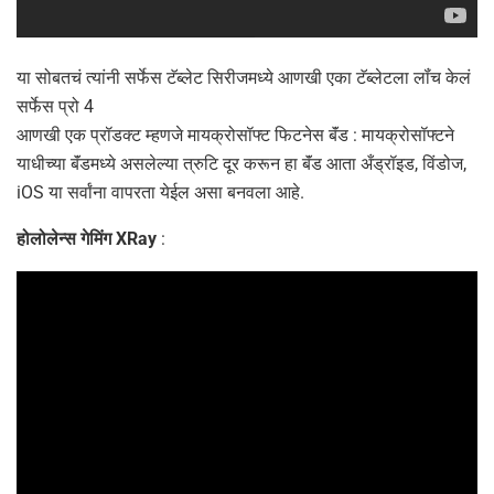
या सोबतचं त्यांनी सर्फेस टॅब्लेट सिरीजमध्ये आणखी एका टॅब्लेटला लॉंच केलं
सर्फेस प्रो 4
आणखी एक प्रॉडक्ट म्हणजे मायक्रोसॉफ्ट फिटनेस बॅंड : मायक्रोसॉफ्टने
याधीच्या बॅंडमध्ये असलेल्या त्रुटि दूर करून हा बॅंड आता अँड्रॉइड, विंडोज,
iOS या सर्वांना वापरता येईल असा बनवला आहे.
होलोलेन्स गेमिंग XRay
: