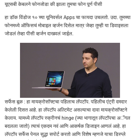
यूएसबी केबलने फोनजोडा की झाला तुमचा फोन पूर्ण पीसी
हा डॉक विंडोज १० च्या यूनिवर्सल Apps चा फायदा उचलतो. उदा. तुमच्या
फोनमध्ये ऑफिसचं मोबाइल व्हर्जन दिसेल मात्र जेव्हा तुम्ही या डिवाइसला
जोडलं तेव्हा पीसी व्हर्जन दाखवलं जाईल.
सर्फेस बूक : हा मायक्रोसॉफ्टचा पहिलाच लॅपटॉप. पहिलीच एंट्री दमदार
केलेली दिसत आहे. हा लॅपटॉप अल्टिमेट असल्याचा दावा मायक्रोसॉफ्टने
केलाय. यामध्ये लॅपटॉप स्क्रीनचं hinge (ज्या भागातून लॅपटॉपचा अॅंगल
बदलला जातो) त्याचं एकदम नवं आणि आकर्षक डिजाइन आणलं आहे. हा
लॅपटॉप सर्फेस पेनल सुद्धा सपोर्ट करतो आणि विशेष म्हणजे याचा डिस्प्ले