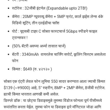
स्टोरेज : 32जीबी इंटर्नल (Expandable upto 2TB!)
कॅमेरा : 20MP प्यूयरव्यू कॅमेरा + 5MP फ्रंट, कार्ल झईस लेन्स 4के
विडियो शूटिंग, तीन एलईडीचा फ्लॅश
पोर्ट : यूएसबी टाइप C सोबत फास्टचार्ज 5Gbps स्पीडने फाइल
ट्रान्सफर !
(50% बॅटरी अवघ्या अर्ध्या तासात चार्ज)
बॅटरी : 3340mAh वायरलेस चार्जिंग सपोर्ट, कूलिंग सिस्टम असलेला
फोन
किंमत : $649 (रु. ४२१२० )
सोबत एक एंट्री लेवल फोन लुमिया 550 सादर करण्यात आला ज्याची किंमत
$139 (~रु9000) आहे, 5″ स्क्रीन, 8MP + 2MP कॅमेरा, 8जीबी स्टोरेज.
ह्याची किंमत भारतात आणखी कमी असेल.
डिस्प्ले डॉक : या छोट्या डिवाइसमुळे तुमच्या विंडोज फोनला पूर्ण पीसीमध्ये
रूपांतरित करता येईल. तुमचा फोन या डिवाइस द्वारे मॉनिटरल जोडा आणि