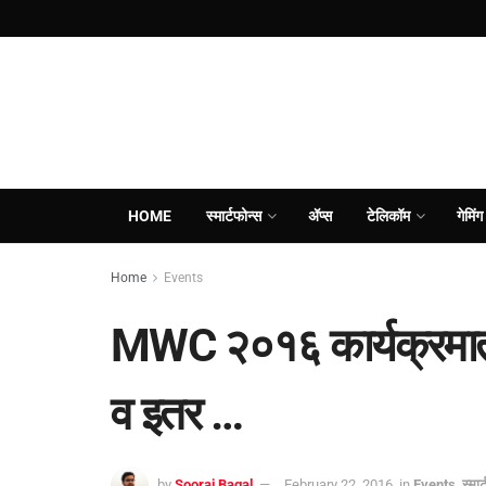
HOME
स्मार्टफोन्स
ॲप्स
टेलिकॉम
गेमिंग
Home
Events
MWC २०१६ कार्यक्रमाती
व इतर …
by
Sooraj Bagal
February 22, 2016
in
Events
,
स्मार