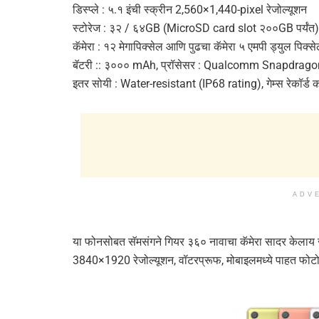
डिस्प्ले : ५.१ इंची स्क्रीन 2,560×1,440-pixel रेजोल्यूशन
स्टोरेज : ३२ / ६४GB (MicroSD card slot २००GB पर्यंत)
कॅमेरा : १२ मेगापिक्सेल आणि पुढचा कॅमेरा ५ एमपी ड्युल पिक्स
बॅटरी :: ३००० mAh, प्रॉसेसर : Qualcomm Snapdrag
इतर सोयी : Water-resistant (IP68 rating), गेम्स रेकॉर्ड 
ADV
या फोनसोबत सॅमसंगने गियर ३६० नावाचा कॅमेरा सादर केलाय 
3840×1920 रेजोल्यूशन, वॉटरप्रूफ, मोबाइलमध्ये पाहत फोटो