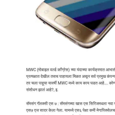
MWC (मोबाइल वर्ल्ड कॉंग्रेस) च्या यंदाच्या कार्यक्रमात आ
प्रत्यक्षात देखील तसच पाहायला मिळत असून सर्व प्रमुख कंपन
तर चला पाहूया यावर्षी MWC मध्ये काय काय घडत आहे…. को
संशोधन झालं आहे?, इ.
सॅमसंग गॅलक्सी एस ७ : सॅमसंगच्या खास एस सिरिजमधला नवा फो
एस७ एज सादर केला गेला. यामध्ये एस६ पेक्षा कमी मेगापिक्सेलचा 