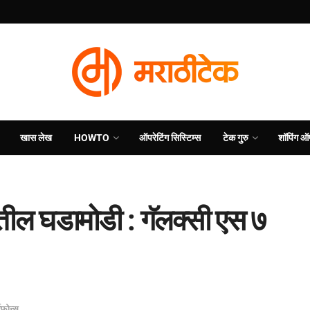
खास लेख
HOWTO
ऑपरेटिंग सिस्टिम्स
टेक गुरु
शॉपिंग ऑ
ल घडामोडी : गॅलक्सी एस ७
्टफोन्स