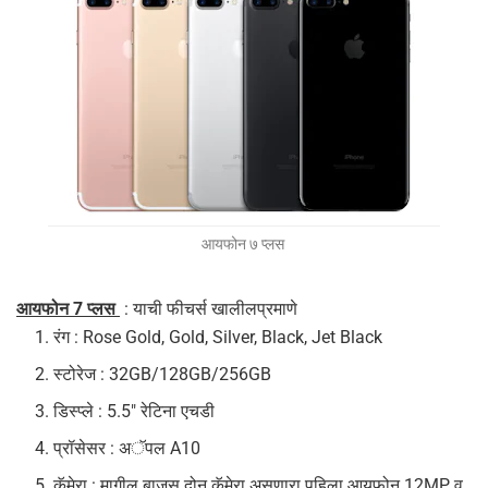
आयफोन ७ प्लस
आयफोन 7 प्लस
: याची फीचर्स खालीलप्रमाणे
रंग : Rose Gold, Gold, Silver, Black, Jet Black
स्टोरेज : 32GB/128GB/256GB
डिस्प्ले : 5.5″ रेटिना एचडी
प्रॉसेसर : अॅपल A10
कॅमेरा : मागील बाजूस दोन कॅमेरा असणारा पहिला आयफोन 12MP व