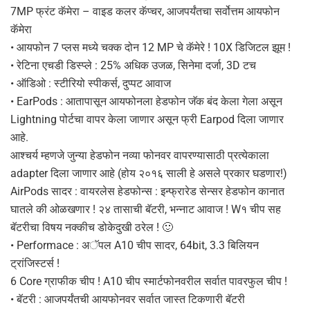
7MP फ्रंट कॅमेरा – वाइड कलर कॅप्चर, आजपर्यंतचा सर्वोत्तम आयफोन
कॅमेरा
• आयफोन 7 प्लस मध्ये चक्क दोन 12 MP चे कॅमेरे ! 10X डिजिटल झूम !
• रेटिना एचडी डिस्प्ले : 25% अधिक उजळ, सिनेमा दर्जा, 3D टच
• ऑडिओ : स्टीरियो स्पीकर्स, दुप्पट आवाज
• EarPods : आतापासून आयफोनला हेडफोन जॅक बंद केला गेला असून
Lightning पोर्टचा वापर केला जाणार असून फ्री Earpod दिला जाणार
आहे.
आश्चर्य म्हणजे जुन्या हेडफोन नव्या फोनवर वापरण्यासाठी प्रत्येकाला
adapter दिला जाणार आहे (होय २०१६ साली हे असले प्रकार घडणार!)
AirPods सादर : वायरलेस हेडफोन्स : इन्फ्रारेड सेन्सर हेडफोन कानात
घातले की ओळखणार ! २४ तासाची बॅटरी, भन्नाट आवाज ! W१ चीप सह
बॅटरीचा विषय नक्कीच डोकेदुखी ठरेल ! 🙂
• Performace : अॅपल A10 चीप सादर, 64bit, 3.3 बिलियन
ट्रांजिस्टर्स !
6 Core ग्राफीक चीप ! A10 चीप स्मार्टफोनवरील सर्वात पावरफुल चीप !
• बॅटरी : आजपर्यंतची आयफोनवर सर्वात जास्त टिकणारी बॅटरी