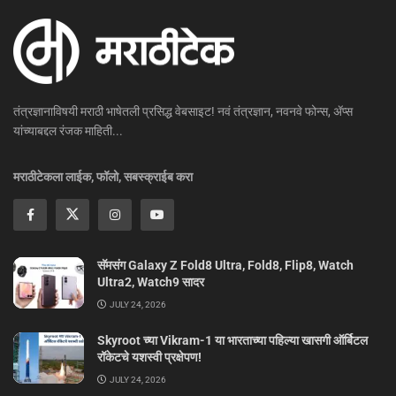
तंत्रज्ञानाविषयी मराठी भाषेतली प्रसिद्ध वेबसाइट! नवं तंत्रज्ञान, नवनवे फोन्स, ॲप्स
यांच्याबद्दल रंजक माहिती...
मराठीटेकला लाईक, फॉलो, सबस्क्राईब करा
सॅमसंग Galaxy Z Fold8 Ultra, Fold8, Flip8, Watch
Ultra2, Watch9 सादर
JULY 24, 2026
Skyroot च्या Vikram-1 या भारताच्या पहिल्या खासगी ऑर्बिटल
रॉकेटचे यशस्वी प्रक्षेपण!
JULY 24, 2026