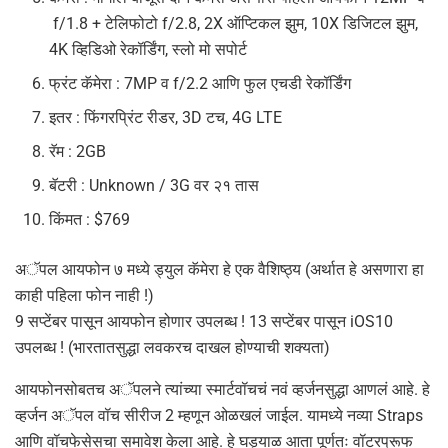
f/1.8 + टेलिफोटो f/2.8, 2X ऑप्टिकल झुम, 10X डिजिटल झुम,
4K व्हिडिओ रेकॉर्डिंग, स्लो मो सपोर्ट
फ्रंट कॅमेरा : 7MP व f/2.2 आणि फुल एचडी रेकॉर्डिंग
इतर : फिंगरप्रिंट रीडर, 3D टच, 4G LTE
रॅम : 2GB
बॅटरी : Unknown / 3G वर २१ तास
किंमत : $769
अॅपल आयफोन ७ मध्ये ड्युल कॅमेरा हे एक वैशिष्ठ्य (अर्थात हे असणारा हा
काही पहिला फोन नाही !)
9 सप्टेंबर पासून आयफोन होणार उपलब्ध ! 13 सप्टेंबर पासून iOS10
उपलब्ध ! (भारतातसुद्धा लवकरच दाखल होण्याची शक्यता)
आयफोनसोबतच अॅपलने त्यांच्या स्मार्टवॉचचं नवं व्हर्जनसुद्धा आणलं आहे. हे
व्हर्जन अॅपल वॉच सीरीज 2 म्हणून ओळखलं जाईल. यामध्ये नव्या Straps
आणि वॉचफेसेसचा समावेश केला आहे. हे घड्याळ आता पूर्णतः वॉटरप्रूफ