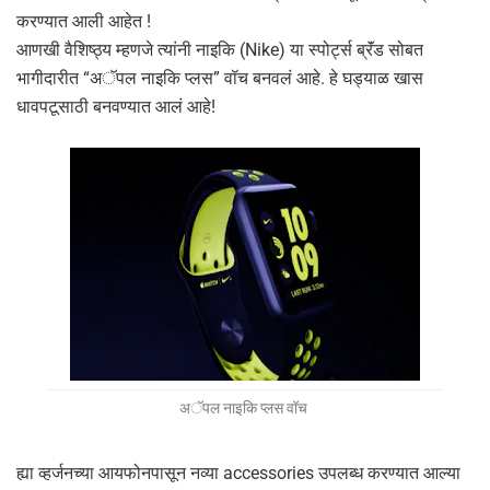
करण्यात आली आहेत !
आणखी वैशिष्ठ्य म्हणजे त्यांनी नाइकि (Nike) या स्पोर्ट्स ब्रॅंड सोबत
भागीदारीत “अॅपल नाइकि प्लस” वॉच बनवलं आहे. हे घड्याळ खास
धावपटूसाठी बनवण्यात आलं आहे!
अॅपल नाइकि प्लस वॉच
ह्या व्हर्जनच्या आयफोनपासून नव्या accessories उपलब्ध करण्यात आल्या