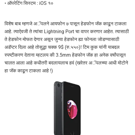
• ऑपरेटिंग सिस्टम : iOS १०
विशेष बाब म्हणजे अॅपलने आयफोन ७ पासून हेडफोन जॅक काढून टाकला
आहे. त्याऐवजी ते त्यांचा Lightning Port चा वापर करणार आहेत. त्यासाठी
ते हेडफोन मोफत देणार असून जुन्या हेडफोन ह्या फोनला जोडण्यासाठी
अडॅप्टर दिला आहे तोसुद्धा चक्क 9$ (रु.५५०)! टिम कुक यांनी याबद्दल
स्पष्टीकरण देताना म्हटलय की 3.5mm हेडफोन जॅक हा अनेक वर्षांपासून
चालत आला आहे कधीतरी बदलायलाच हवं (खरेतर अॅपलच्या आधी मोटोने
हा जॅक काढून टाकला आहे !)