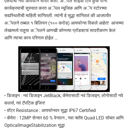
एकदाचा नवा आयफोन सादर केला. अॅपल सीईओ टिम कुक यांनी
कार्यक्रमाची सुरुवात करत अॅपल म्यूजिक आणि अॅप स्टोरच्या
सद्यस्थितीची माहिती सांगितली. त्यांनी हे सुद्धा सांगितलं की आजपर्यंत
अॅपलने तब्बल १ बिलियन (१०० करोड) आयफोन्स विकले आहेत! आजच्या
लेखामध्ये पाहूया अॅपलने आणखी कोणत्या प्रॉडक्टचं सादरीकरण केलं
आणि त्याचा काय परिणाम होईल …
• डिजाइन : नवं डिजाइन JetBlack, कॅमेरासाठी नवं डिजाइन, लोगोसाठी नवे
कलर्स, नवं टॅपटिक इंजिन!
• वॉटर Resistance : आयफोनवर सुद्धा IP67 Certified
• कॅमेरा : 12MP सेन्सर 60 % वेगवान , नवा फ्लॅश Quad LED सोबत आणि
OpticalImageStabilization सुद्धा