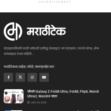
ADVERTISEMENT
तंत्रज्ञानाविषयी मराठी भाषेतली प्रसिद्ध वेबसाइट! नवं तंत्रज्ञान, नवनवे फोन्स, ॲप्स
यांच्याबद्दल रंजक माहिती...
मराठीटेकला लाईक, फॉलो, सबस्क्राईब करा
सॅमसंग Galaxy Z Fold8 Ultra, Fold8, Flip8, Watch
Ultra2, Watch9 सादर
JULY 24, 2026