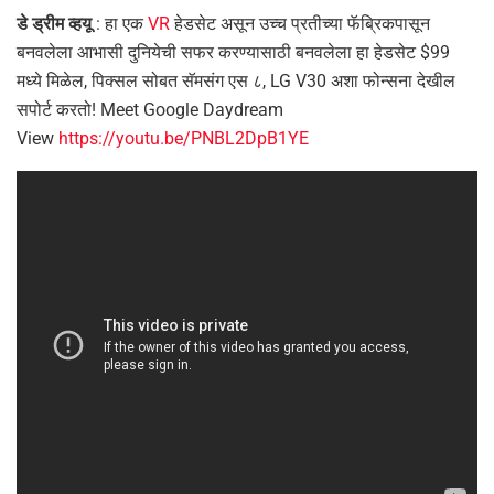
डे ड्रीम व्हयू
: हा एक
VR
हेडसेट असून उच्च प्रतीच्या फॅब्रिकपासून
बनवलेला आभासी दुनियेची सफर करण्यासाठी बनवलेला हा हेडसेट $99
मध्ये मिळेल, पिक्सल सोबत सॅमसंग एस ८, LG V30 अशा फोन्सना देखील
सपोर्ट करतो! Meet Google Daydream
View
https://youtu.be/PNBL2DpB1YE