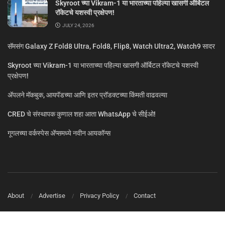
Skyroot च्या Vikram-1 या भारताच्या पहिल्या खासगी ऑर्बिटल
रॉकेटचे यशस्वी प्रक्षेपण!
JULY 24, 2026
सॅमसंग Galaxy Z Fold8 Ultra, Fold8, Flip8, Watch Ultra2, Watch9 सादर
Skyroot च्या Vikram-1 या भारताच्या पहिल्या खासगी ऑर्बिटल रॉकेटचे यशस्वी
प्रक्षेपण!
ॲपलने मॅकबुक, आयपॅडच्या आणि इतर प्रॉडक्टच्या किंमती वाढवल्या
CRED चे संस्थापक कुणाल शहा आता WhatsApp चे सीईओ!
गूगलच्या वर्कस्पेस अ‍ॅप्समध्ये नवीन आयकॉन्स
About
Advertise
Privacy Policy
Contact
© MarathiTech 2024
A Product by BagalTech