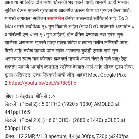
आता या मालिकेत दोन नव्या फोन्सची भर पडली आहे. यामध्ये काही भन्नाट
सुविधा देऊन गूगलने ग्राहकांना आकर्षित करून घेण्याचा प्रयत्न केला आहे.
यामध्ये जगातला सर्वोत्तम
स्मार्टफोन
कॅमेरा असल्याचं सांगितलं आहे. DxO
Mark मध्ये सर्वाधिक ९८ गुण मिळाले आहेत (याच DxO मार्कमध्ये आयफोन ८
व गॅलॅक्सी एस ८ ला ९५ गुण आहेत!) दोन कॅमेरा देण्याचा नवा ट्रेंड सुरु
झालेला असताना गूगलने मात्र एकच कॅमेरा व त्याला मशीन लर्निंगची जोड
दिली आहे! तसेच यामध्ये फोन लॉक असताना कुठेही एखादे गाणे सुरु
असल्यास त्याच नाव फोनवर झळकतं म्हणजे आपण नंतर ते गाणे पाहू/ऐकू
शकतो! यामध्ये अमर्याद क्लाऊड स्टोरेज देण्यात आलं आहे! सोबत गूगल लेन्स,
गूगल असिस्टंट, उत्तम स्पिकर्स यांची जोड आहेच! Meet Google Pixel
2
https://youtu.be/zpLVsR8cSFo
ओएस : अँड्रॉइड ओरिओ ८.०
डिस्प्ले : (Pixel 2) : 5.0″ FHD (1920 x 1080) AMOLED at
441ppi 16:9
डिस्प्ले : (Pixel 2 XL) : 6.0″ QHD+ (2880 x 1440) pOLED at
538ppi 18:9
कॅमेरा : 12.2MP, f/1.8 aperture, 4K @ 30fps, 720p @240fps