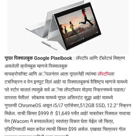
गूगल पिक्सलबुक Google Pixelbook
: लॅपटॉप आणि टॅब्लेटचं मिश्रण
असलेली क्रोमबुक म्हणजे पिक्सलबुक
मायक्रोसॉफ्ट आणि अॅपलनंतर आता गूगलनेही त्यांच्या
लॅपटॉप
ला
टचस्क्रिन व पेन इनपुट दिलं आहे! या पिक्सलबुकचं वैशिष्ट्य म्हणजे यामध्ये
प्ले स्टोर चालतं त्यामुळे सर्व अॅप्स लॅपटॉपवर मोठ्या स्क्रिनमध्ये पाहता/
वापरता येतील! सोबतच यामध्ये गूगल असिस्टंट सुद्धा आहे! यामध्ये
गुगलची ChromeOS असून i5/i7 प्रॉसेसर,512GB SSD, 12.2″ स्क्रिन
मिळेल. याची किंमत $999 ते $1,649 पर्यंत आहे! याबरोबर पिक्सल नावाचा
पेन (Wacom ने बनवललेला) स्वतंत्र विकत घेता येईल जो चित्र,
एडिटिंगसाठी मदत करेल त्याची किंमत $99 असेल. एखाद्या चित्रावर गोल