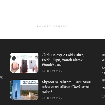
ADVERTISEMENT
सॅमसंग Galaxy Z Fold8 Ultra,
सॅ
Fold8, Flip8, Watch Ultra2,
Wa
Watch9 सादर
Sk
JULY 24, 2026
यशस
्स,
ॲप
Skyroot च्या Vikram-1 या भारताच्या
पहिल्या खासगी ऑर्बिटल रॉकेटचे यशस्वी
CR
प्रक्षेपण!
गू
JULY 24, 2026