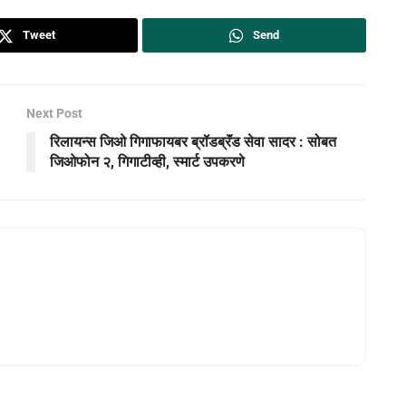
Tweet
Send
Next Post
रिलायन्स जिओ गिगाफायबर ब्रॉडब्रॅंड सेवा सादर : सोबत
जिओफोन २, गिगाटीव्ही, स्मार्ट उपकरणे