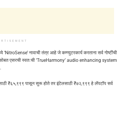
ERTISEMENT
े ‘NitroSense’ नावाची तंत्र आहे जे कम्प्युटरकार्य करताना सर्व गोष्टींची
um सोबत एसरची स्वतःची ‘TrueHarmony’ audio enhancing system
.
ाठी ₹६५,९९९ पासून सुरू होते तर इंटेलसाठी ₹७२,९९९ हे लॅपटॉप सर्व