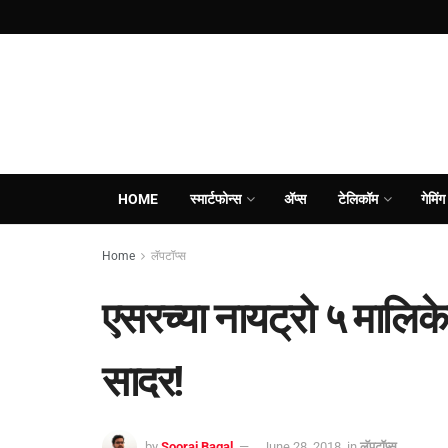
HOME
स्मार्टफोन्स
ॲप्स
टेलिकॉम
गेमिंग
Home
लॅपटॉप्स
एसरच्या नायट्रो ५ मालिके
सादर!
by
Sooraj Bagal
June 28, 2018
in
लॅपटॉप्स