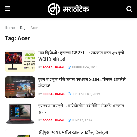
Home
Tag
Acer
Tag:
Acer
नवा व्हिडिओ : एसरचा CB271U : स्वस्तात मस्त २७ इंची
WQHD मॉनिटर!
BY
SOORAJ BAGAL
FEBRUARY 6, 2024
एसर व एसुस यांचे जगात प्रथमच 300Hz डिस्प्ले असलेले
लॅपटॉप!
BY
SOORAJ BAGAL
SEPTEMBER 5, 2019
एसरच्या नायट्रो ५ मालिकेतील नवे गेमिंग लॅपटॉप भारतात
सादर!
BY
SOORAJ BAGAL
JUNE 28, 2018
सीईएस २०१८ मधील खास लॅपटॉप्स, टॅब्लेट्स