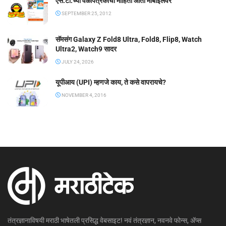
एस.टी.च्या वेळापत्रकाची माहिती आता मोबाईलवर
SEPTEMBER 25, 2012
सॅमसंग Galaxy Z Fold8 Ultra, Fold8, Flip8, Watch
Ultra2, Watch9 सादर
JULY 24, 2026
यूपीआय (UPI) म्हणजे काय, ते कसे वापरायचे?
NOVEMBER 4, 2016
तंत्रज्ञानाविषयी मराठी भाषेतली प्रसिद्ध वेबसाइट! नवं तंत्रज्ञान, नवनवे फोन्स, ॲप्स