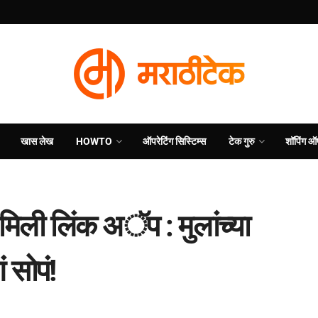
खास लेख
HOWTO
ऑपरेटिंग सिस्टिम्स
टेक गुरु
शॉपिंग ऑ
मिली लिंक अॅप : मुलांच्या
 सोपं!