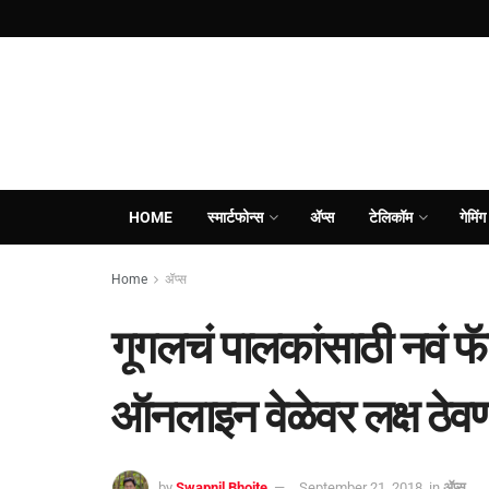
HOME
स्मार्टफोन्स
ॲप्स
टेलिकॉम
गेमिंग
Home
ॲप्स
गूगलचं पालकांसाठी नवं फॅ
ऑनलाइन वेळेवर लक्ष ठेवणं
by
Swapnil Bhoite
September 21, 2018
in
ॲप्स