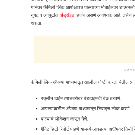
यानंतर फॅमिली लिंक आपोआपच पाल्याच्या मोबाईलवर डाऊनलोड क
नुगट व त्यापुढील
अँड्रॉइड
व्हर्जन असणे आवश्यक आहे. तसेच लॉली
शकता.
ADV
फॅमिली लिंक ॲपच्या माध्यमातून खालील गोष्टी करता येतील :-
स्क्रीन टाईम त्याचबरोबर बेडटाइमची वेळ ठरवणे.
आपल्याकडील ॲपच्या माध्यमातून डिवाइस लॉक करणे.
पाल्याचे लोकेशन जाणून घेणे.
ऍक्टिव्हिटी रिपोर्ट पाहणे यामध्ये आवडत्या अॅपवर किती