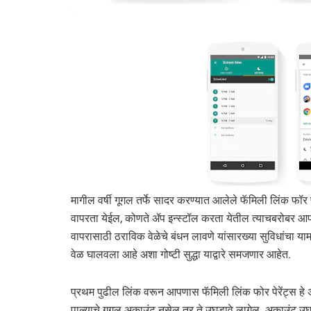
मागील वर्षी गूगल तर्फे सादर करण्यात आलेले फॅमिली लिंक फॉर
वापरता येईल, कोणते ॲप इन्स्टॉल करता येतील त्याचबरोबर आपल
वापरासाठी ठराविक वेळेचे बंधन लावणे यांसारख्या सुविधांचा 
वेळ घालवला आहे अशा गोष्टी सुद्धा याद्वारे समजणार आहेत.
प्रथम पुढील लिंक वरून आपणास फॅमिली लिंक फोर पेरेंट्स 
पाल्याचे गूगल अकाउंट नसेल तर ते उघडावे लागेल. अकाउंट उघडण्