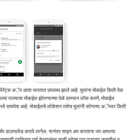
 पेरेंट्स अॅप आता भारतात उपलब्ध झाले आहे. मुलांना मोबाईल किती वेळ
्या पाल्याचा मोबाईल झोपण्याच्या वेळे दरम्यान लॉक करणे, मोबाईल
यामध्ये समावेश आहे. मोबाईलचे लोकेशन तसेच मुलांनी कोणत्या अॅपवर किती
हे ॲप डाउनलोड करावे लागेल. यानंतर साइन अप करताना जर आपल्या
याची प्रक्रिया पूर्ण केल्यानंतर काही स्टेप्स पार पाडाव्या लागतील व