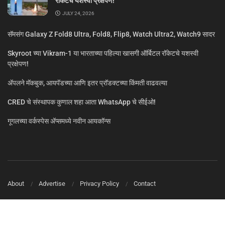
रॉकेटचे यशस्वी प्रक्षेपण!
JULY 24, 2026
सॅमसंग Galaxy Z Fold8 Ultra, Fold8, Flip8, Watch Ultra2, Watch9 सादर
Skyroot च्या Vikram-1 या भारताच्या पहिल्या खासगी ऑर्बिटल रॉकेटचे यशस्वी
प्रक्षेपण!
ॲपलने मॅकबुक, आयपॅडच्या आणि इतर प्रॉडक्टच्या किंमती वाढवल्या
CRED चे संस्थापक कुणाल शहा आता WhatsApp चे सीईओ!
गूगलच्या वर्कस्पेस अ‍ॅप्समध्ये नवीन आयकॉन्स
About
Advertise
Privacy Policy
Contact
© MarathiTech 2024
A Product by BagalTech