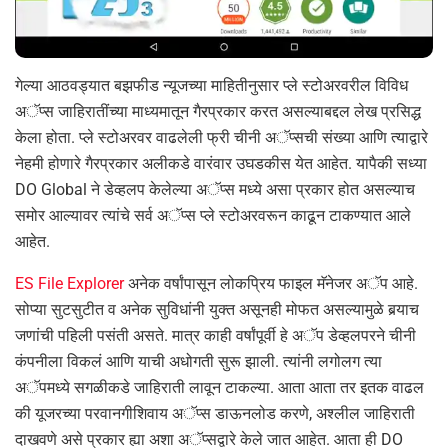
गेल्या आठवड्यात बझफीड न्यूजच्या माहितीनुसार प्ले स्टोअरवरील विविध
अॅप्स जाहिरातींच्या माध्यमातून गैरप्रकार करत असल्याबद्दल लेख प्रसिद्ध
केला होता. प्ले स्टोअरवर वाढलेली फ्री चीनी अॅप्सची संख्या आणि त्याद्वारे
नेहमी होणारे गैरप्रकार अलीकडे वारंवार उघडकीस येत आहेत. यापैकी सध्या
DO Global ने डेव्हलप केलेल्या अॅप्स मध्ये असा प्रकार होत असल्याच
समोर आल्यावर त्यांचे सर्व अॅप्स प्ले स्टोअरवरून काढून टाकण्यात आले
आहेत.
ES File Explorer
अनेक वर्षांपासून लोकप्रिय फाइल मॅनेजर अॅप आहे.
सोप्या सुटसुटीत व अनेक सुविधांनी युक्त असूनही मोफत असल्यामुळे बर्‍याच
जणांची पहिली पसंती असते. मात्र काही वर्षांपूर्वी हे अॅप डेव्हलपरने चीनी
कंपनीला विकलं आणि याची अधोगती सुरू झाली. त्यांनी लगोलग त्या
अॅपमध्ये सगळीकडे जाहिराती लावून टाकल्या. आता आता तर इतक वाढल
की यूजरच्या परवानगीशिवाय अॅप्स डाऊनलोड करणे, अश्लील जाहिराती
दाखवणे असे प्रकार ह्या अशा अॅप्सद्वारे केले जात आहेत. आता ही DO