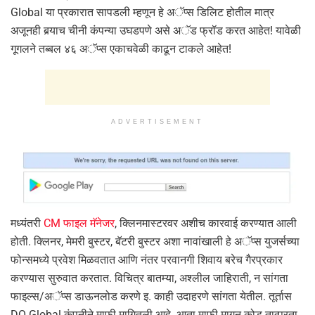
Global या प्रकारात सापडली म्हणून हे अॅप्स डिलिट होतील मात्र
अजूनही बर्‍याच चीनी कंपन्या उघडपणे असे अॅड फ्रॉड करत आहेत! यावेळी
गूगलने तब्बल ४६ अॅप्स एकाचवेळी काढून टाकले आहेत!
ADVERTISEMENT
मध्यंतरी
CM फाइल मॅनेजर
, क्लिनमास्टरवर अशीच कारवाई करण्यात आली
होती. क्लिनर, मेमरी बुस्टर, बॅटरी बुस्टर अशा नावांखाली हे अॅप्स युजर्सच्या
फोन्समध्ये प्रवेश मिळवतात आणि नंतर परवानगी शिवाय बरेच गैरप्रकार
करण्यास सुरुवात करतात. विचित्र बातम्या, अश्लील जाहिराती, न सांगता
फाइल्स/अॅप्स डाऊनलोड करणे इ. काही उदाहरणे सांगता येतील. तूर्तास
DO Global कंपनीने माफी मागितली आहे. आता माफी मागून कोड तात्पुरता