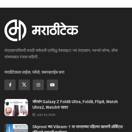
तंत्रज्ञानाविषयी मराठी भाषेतली प्रसिद्ध वेबसाइट! नवं तंत्रज्ञान, नवनवे फोन्स, ॲप्स
यांच्याबद्दल रंजक माहिती...
मराठीटेकला लाईक, फॉलो, सबस्क्राईब करा
सॅमसंग Galaxy Z Fold8 Ultra, Fold8, Flip8, Watch
Ultra2, Watch9 सादर
JULY 24, 2026
Skyroot च्या Vikram-1 या भारताच्या पहिल्या खासगी ऑर्बिटल