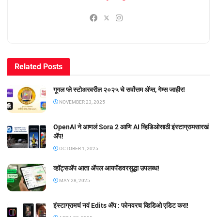
Related
Posts
गूगल प्ले स्टोअरवरील २०२५ चे सर्वोत्तम ॲप्स, गेम्स जाहीर!
NOVEMBER 23, 2025
OpenAI ने आणलं Sora 2 आणि AI व्हिडिओसाठी इंस्टाग्रामसारखं
अ‍ॅप!
OCTOBER 1, 2025
व्हॉट्सॲप आता ॲपल आयपॅडवरसुद्धा उपलब्ध!
MAY 28, 2025
इंस्टाग्रामचं नवं Edits ॲप : फोनवरच व्हिडिओ एडिट करा!