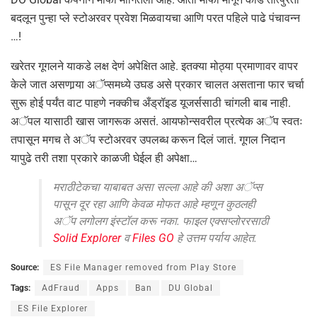
बदलून पुन्हा प्ले स्टोअरवर प्रवेश मिळवायचा आणि परत पहिले पाढे पंचावन्न
…!
खरेतर गूगलने याकडे लक्ष देणं अपेक्षित आहे. इतक्या मोठ्या प्रमाणावर वापर
केले जात असणार्‍या अॅप्समध्ये उघड असे प्रकार चालत असताना फार चर्चा
सुरू होई पर्यंत वाट पाहणे नक्कीच अँड्रॉइड यूजर्ससाठी चांगली बाब नाही.
अॅपल यासाठी खास जागरूक असतं. आयफोन्सवरील प्रत्येक अॅप स्वतः
तपासून मगच ते अॅप स्टोअरवर उपलब्ध करून दिलं जातं. गूगल निदान
यापुढे तरी तशा प्रकारे काळजी घेईल ही अपेक्षा…
मराठीटेकचा याबाबत असा सल्ला आहे की अशा अॅप्स
पासून दूर रहा आणि केवळ मोफत आहे म्हणून कुठलही
अॅप लगोलग इंस्टॉल करू नका. फाइल एक्सप्लोररसाठी
Solid Explorer
व
Files GO
हे उत्तम पर्याय आहेत.
Source:
ES File Manager removed from Play Store
Tags:
AdFraud
Apps
Ban
DU Global
ES File Explorer