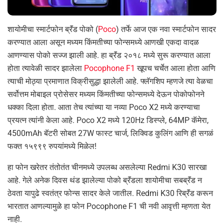
शायोमीचा स्मार्टफोन ब्रॅंड पोको (
Poco
) तर्फे आज एक नवा स्मार्टफोन सादर
करण्यात आला असून मध्यम किंमतीच्या फोन्समध्ये आणखी एकदा वादळ
आणण्यास पोको सज्ज झाली आहे. हा ब्रॅंड २०१८ मध्ये सुरू करण्यात आला
होता त्यावेळी सादर झालेला
Pocophone F1
खूपच चर्चेत आला होता आणि
त्याची मोठ्या प्रमाणात विक्रीसुद्धा झालेली आहे. फ्लॅगशिप म्हणजे त्या वेळचा
सर्वोत्तम मोबाइल प्रोसेसर मध्यम किंमतीच्या फोन्समध्ये देऊन पोकोफोनने
धक्का दिला होता. आता तेच त्यांच्या या नव्या Poco X2 मध्ये करण्याचा
प्रयत्न त्यांनी केला आहे. Poco X2 मध्ये 120Hz डिस्प्ले, 64MP कॅमेरा,
4500mAh बॅटरी सोबत 27W फास्ट चार्ज, लिक्विड कुलिंग आणि ही सगळं
फक्त १५९९९ रुपयांमध्ये मिळेल!
हा फोन खरेतर तंतोतंत चीनमध्ये उपलब्ध असलेल्या Redmi K30 सारखा
आहे. गेले अनेक दिवस थंड झालेल्या पोको ब्रॅंडला शायोमीचा सबब्रॅंड न
ठेवता यापुढे स्वतंत्र फोन्स सादर केले जातील. Redmi K30 रिब्रॅंड करून
भारतात आणल्यामुळे हा फोन Pocophone F1 ची नवी आवृत्ती म्हणता येत
नाही.