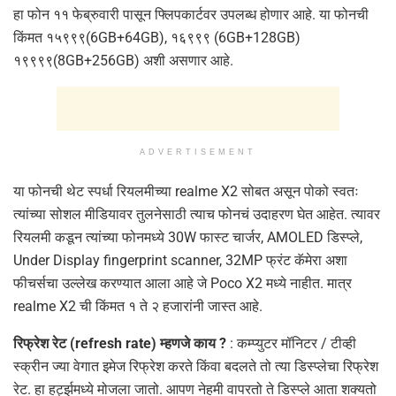
हा फोन ११ फेब्रुवारी पासून फ्लिपकार्टवर उपलब्ध होणार आहे. या फोनची
किंमत १५९९९(6GB+64GB), १६९९९ (6GB+128GB)
१९९९९(8GB+256GB) अशी असणार आहे.
ADVERTISEMENT
या फोनची थेट स्पर्धा रियलमीच्या realme X2 सोबत असून पोको स्वतः
त्यांच्या सोशल मीडियावर तुलनेसाठी त्याच फोनचं उदाहरण घेत आहेत. त्यावर
रियलमी कडून त्यांच्या फोनमध्ये 30W फास्ट चार्जर, AMOLED डिस्प्ले,
Under Display fingerprint scanner, 32MP फ्रंट कॅमेरा अशा
फीचर्सचा उल्लेख करण्यात आला आहे जे Poco X2 मध्ये नाहीत. मात्र
realme X2 ची किंमत १ ते २ हजारांनी जास्त आहे.
रिफ्रेश रेट (refresh rate) म्हणजे काय ?
: कम्प्युटर मॉनिटर / टीव्ही
स्क्रीन ज्या वेगात इमेज रिफ्रेश करते किंवा बदलते तो त्या डिस्प्लेचा रिफ्रेश
रेट. हा हर्ट्झमध्ये मोजला जातो. आपण नेहमी वापरतो ते डिस्प्ले आता शक्यतो