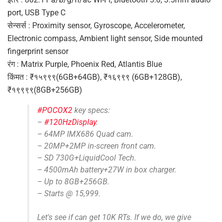
port, USB Type C
सेन्सर्स : Proximity sensor, Gyroscope, Accelerometer,
Electronic compass, Ambient light sensor, Side mounted
fingerprint sensor
रंग : Matrix Purple, Phoenix Red, Atlantis Blue
किंमत : ₹१५९९९(6GB+64GB), ₹१६९९९ (6GB+128GB),
₹१९९९९(8GB+256GB)
#POCOX2
key specs:
–
#120HzDisplay
.
– 64MP IMX686 Quad cam.
– 20MP+2MP in-screen front cam.
– SD 730G+LiquidCool Tech.
– 4500mAh battery+27W in box charger.
– Up to 8GB+256GB.
– Starts @ 15,999.
Let's see if can get 10K RTs. If we do, we give