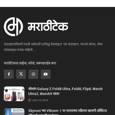
तंत्रज्ञानाविषयी मराठी भाषेतली प्रसिद्ध वेबसाइट! नवं तंत्रज्ञान, नवनवे फोन्स, ॲप्स
यांच्याबद्दल रंजक माहिती...
मराठीटेकला लाईक, फॉलो, सबस्क्राईब करा
सॅमसंग Galaxy Z Fold8 Ultra, Fold8, Flip8, Watch
Ultra2, Watch9 सादर
JULY 24, 2026
Skyroot च्या Vikram-1 या भारताच्या पहिल्या खासगी ऑर्बिटल