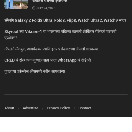
रॉकेटचे यशस्वी प्रक्षेपण!
JULY 24, 2026
सॅमसंग Galaxy Z Fold8 Ultra, Fold8, Flip8, Watch Ultra2, Watch9 सादर
Skyroot च्या Vikram-1 या भारताच्या पहिल्या खासगी ऑर्बिटल रॉकेटचे यशस्वी
प्रक्षेपण!
ॲपलने मॅकबुक, आयपॅडच्या आणि इतर प्रॉडक्टच्या किंमती वाढवल्या
CRED चे संस्थापक कुणाल शहा आता WhatsApp चे सीईओ!
गूगलच्या वर्कस्पेस अ‍ॅप्समध्ये नवीन आयकॉन्स
About
Advertise
Privacy Policy
Contact
© MarathiTech 2024
A Product by BagalTech