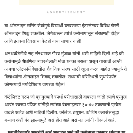
ADVERTISEMENT
या ऑनलाइन लर्निंग सेवांमुळे विद्यार्थी घरबसल्या इंटरनेटवर विविध गोष्टी
ऑनलाइन शिकू शकतील. जेणेकरून त्यांचं करोनापासून संरक्षणही होईल
आणि इतक्या दिवसांचा वेळही वाया जाणार नाही!
अनअकॅडेमीचे सह संस्थापक गौरव मुंजाळ यांनी अशी माहिती दिली आहे की
करोनामुळे शैक्षणिक व्यवस्थेलाही मोठा धक्का बसला असून यासाठी आम्ही
आमचा प्लॅटफॉर्म देशातील शैक्षणिक संस्थासाठी खुला करत आहोत ज्यामुळे ते
विद्यार्थ्याना ऑनलाइन शिकवू शकतील! सध्याची परिस्थिती सुधारेपर्यंत
कोणत्याही मर्यादेशिवाय वापरता येईल!
कॅटॅलिस्ट ग्रुप जो प्रामुख्याने स्पर्धा परीक्षासाठी वापरला जातो त्याचे प्रमुख
अखंड स्वरूप पंडित यांनीही त्यांच्या वेबसाइटवर ३०-४० टक्क्यानी प्रवेश
वाढले आहेत अशी माहिती दिलीय. कॉलेज, टयूशन, कोचिंग क्लासेससुद्धा
बऱ्याच अंशी बंद झाल्यामुळे असं होत आहे असं मत त्यांनी नोंदवलं आहे.
मराठीटेकतर्फे आमचंही असं आवाहन आहे की करोनाचा प्रसार थांबावा या