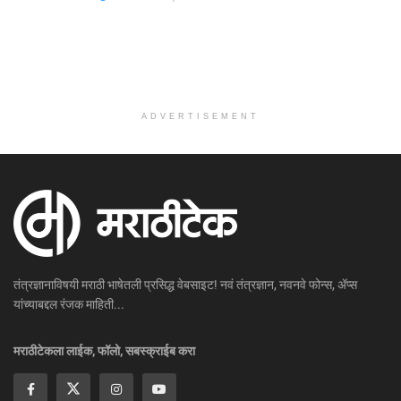
ADVERTISEMENT
तंत्रज्ञानाविषयी मराठी भाषेतली प्रसिद्ध वेबसाइट! नवं तंत्रज्ञान, नवनवे फोन्स, ॲप्स
यांच्याबद्दल रंजक माहिती...
मराठीटेकला लाईक, फॉलो, सबस्क्राईब करा