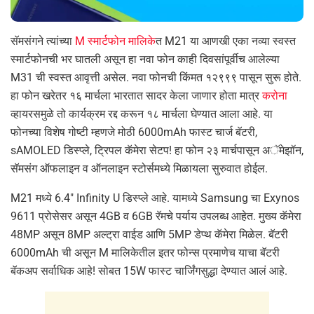
सॅमसंगने त्यांच्या
M स्मार्टफोन मालिके
त M21 या आणखी एका नव्या स्वस्त
स्मार्टफोनची भर घातली असून हा नवा फोन काही दिवसांपूर्वीच आलेल्या
M31 ची स्वस्त आवृत्ती असेल. नवा फोनची किंमत १२९९९ पासून सुरू होते.
हा फोन खरेतर १६ मार्चला भारतात सादर केला जाणार होता मात्र
करोना
व्हायरसमुळे तो कार्यक्रम रद्द करून १८ मार्चला घेण्यात आला आहे. या
फोनच्या विशेष गोष्टी म्हणजे मोठी 6000mAh फास्ट चार्ज बॅटरी,
sAMOLED डिस्प्ले, ट्रिपल कॅमेरा सेटप! हा फोन २३ मार्चपासून अॅमेझॉन,
सॅमसंग ऑफलाइन व ऑनलाइन स्टोर्समध्ये मिळायला सुरुवात होईल.
M21 मध्ये 6.4″ Infinity U डिस्प्ले आहे. यामध्ये Samsung चा Exynos
9611 प्रोसेसर असून 4GB व 6GB रॅमचे पर्याय उपलब्ध आहेत. मुख्य कॅमेरा
48MP असून 8MP अल्ट्रा वाईड आणि 5MP डेप्थ कॅमेरा मिळेल. बॅटरी
6000mAh ची असून M मालिकेतील इतर फोन्स प्रमाणेच याचा बॅटरी
बॅकअप सर्वाधिक आहे! सोबत 15W फास्ट चार्जिंगसुद्धा देण्यात आलं आहे.