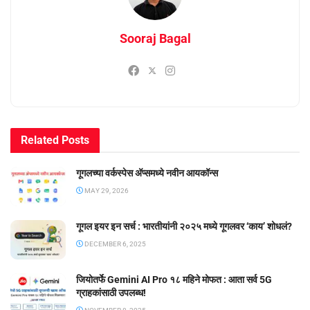
Sooraj Bagal
Related
Posts
गूगलच्या वर्कस्पेस अ‍ॅप्समध्ये नवीन आयकॉन्स
MAY 29, 2026
गूगल इयर इन सर्च : भारतीयांनी २०२५ मध्ये गूगलवर ‘काय’ शोधलं?
DECEMBER 6, 2025
जियोतर्फे Gemini AI Pro १८ महिने मोफत : आता सर्व 5G
ग्राहकांसाठी उपलब्ध!