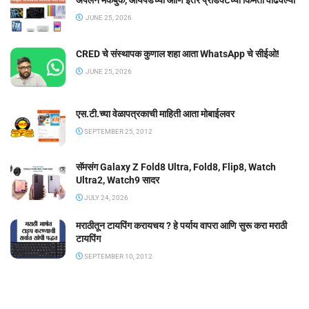
ॲपलने मॅकबुक, आयपॅडच्या आणि इतर प्रॉडक्टच्या किंमती वाढवल्या
JUNE 25, 2026
CRED चे संस्थापक कुणाल शहा आता WhatsApp चे सीईओ!
JUNE 25, 2026
एस.टी.च्या वेळापत्रकाची माहिती आता मोबाईलवर
SEPTEMBER 25, 2012
सॅमसंग Galaxy Z Fold8 Ultra, Fold8, Flip8, Watch
Ultra2, Watch9 सादर
JULY 24, 2026
मराठीतून टायपिंग करायचय ? हे पर्याय वापरा आणि सुरू करा मराठी
टायपिंग
SEPTEMBER 10, 2012