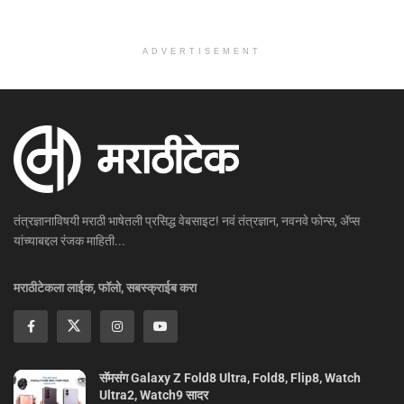
ADVERTISEMENT
तंत्रज्ञानाविषयी मराठी भाषेतली प्रसिद्ध वेबसाइट! नवं तंत्रज्ञान, नवनवे फोन्स, ॲप्स
यांच्याबद्दल रंजक माहिती...
मराठीटेकला लाईक, फॉलो, सबस्क्राईब करा
सॅमसंग Galaxy Z Fold8 Ultra, Fold8, Flip8, Watch
Ultra2, Watch9 सादर