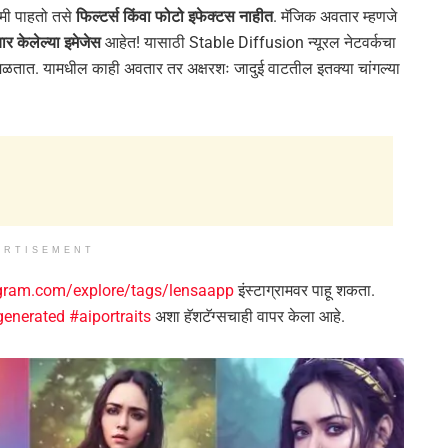
मी पाहतो तसे
फिल्टर्स किंवा फोटो इफेक्टस नाहीत
. मॅजिक अवतार म्हणजे
ार केलेल्या इमेजेस
आहेत! यासाठी Stable Diffusion न्यूरल नेटवर्कचा
 मिळतात. यामधील काही अवतार तर अक्षरशः जादुई वाटतील इतक्या चांगल्या
ERTISEMENT
gram.com/explore/tags/lensaapp
इंस्टाग्रामवर पाहू शकता.
generated
#a
i
portraits
अशा हॅशटॅग्सचाही वापर केला आहे.