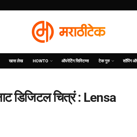
खास लेख
HOWTO
ऑपरेटिंग सिस्टिम्स
टेक गुरु
शॉपिंग ऑ
भन्नाट डिजिटल चित्रं : Lensa