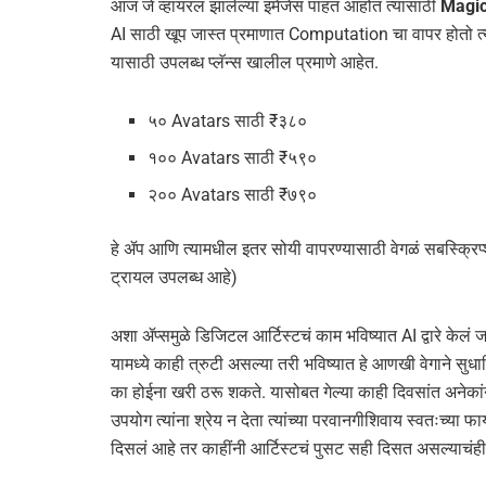
आज जे व्हायरल झालेल्या इमेजेस पाहत आहोत त्यासाठी
Magic
AI साठी खूप जास्त प्रमाणात Computation चा वापर होतो त्याम
यासाठी उपलब्ध प्लॅन्स खालील प्रमाणे आहेत.
५० Avatars साठी ₹३८०
१०० Avatars साठी ₹५९०
२०० Avatars साठी ₹७९०
हे ॲप आणि त्यामधील इतर सोयी वापरण्यासाठी वेगळं सबस्क्रिप्श
ट्रायल उपलब्ध आहे)
अशा ॲप्समुळे डिजिटल आर्टिस्टचं काम भविष्यात AI द्वारे केलं
यामध्ये काही त्रुटी असल्या तरी भविष्यात हे आणखी वेगाने सुधा
का होईना खरी ठरू शकते. यासोबत गेल्या काही दिवसांत अनेकां
उपयोग त्यांना श्रेय न देता त्यांच्या परवानगीशिवाय स्वतःच्या फ
दिसलं आहे तर काहींनी आर्टिस्टचं पुसट सही दिसत असल्याचंही