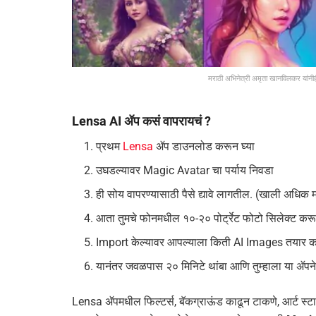
मराठी अभिनेत्री अमृता खानविलकर यांनीह
Lensa AI ॲप कसं वापरायचं ?
प्रथम
Lensa
ॲप डाउनलोड करून घ्या
उघडल्यावर Magic Avatar चा पर्याय निवडा
ही सोय वापरण्यासाठी पैसे द्यावे लागतील. (खाली अधिक 
आता तुमचे फोनमधील १०-२० पोर्ट्रेट फोटो सिलेक्ट क
Import केल्यावर आपल्याला किती AI Images तयार करून ह
यानंतर जवळपास २० मिनिटे थांबा आणि तुम्हाला या ॲपने
Lensa ॲपमधील फिल्टर्स, बॅकग्राऊंड काढून टाकणे, आर्ट स