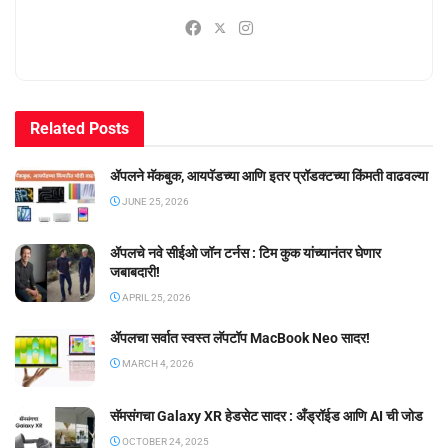
Related
Posts
ॲपलने मॅकबुक, आयपॅडच्या आणि इतर प्रॉडक्टच्या किंमती वाढवल्या
JUNE 25, 2026
ॲपलचे नवे सीईओ जॉन टर्नस : टिम कुक यांच्यानंतर घेणार
जबाबदारी!
APRIL 25, 2026
ॲपलचा सर्वात स्वस्त लॅपटॉप MacBook Neo सादर!
MARCH 4, 2026
सॅमसंगचा Galaxy XR हेडसेट सादर : अँड्रॉईड आणि AI ची जोड
OCTOBER 24, 2025