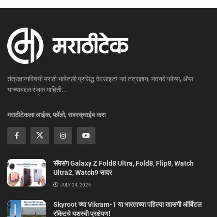
तंत्रज्ञानाविषयी मराठी भाषेतली प्रसिद्ध वेबसाइट! नवं तंत्रज्ञान, नवनवे फोन्स, ॲप्स
यांच्याबद्दल रंजक माहिती...
मराठीटेकला लाईक, फॉलो, सबस्क्राईब करा
सॅमसंग Galaxy Z Fold8 Ultra, Fold8, Flip8, Watch
Ultra2, Watch9 सादर
JULY 24, 2026
Skyroot च्या Vikram-1 या भारताच्या पहिल्या खासगी ऑर्बिटल
रॉकेटचे यशस्वी प्रक्षेपण!