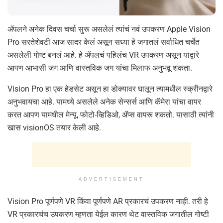
ॲपलने अनेक दिवस चर्चा सुरू असलेलं त्यांचं नवं उपकरण Apple Vision
Pro सरतेशेवटी आज सादर केलं असून सध्या हे जगातलं सर्वाधित चर्चेत
असलेली गोष्ट बनलं आहे. हे ॲपलचं पहिलंच VR उपकरण असून याद्वारे
आपण आभासी जग आणि वास्तविक जग यांचा मिलाफ अनुभवू शकता.
Vision Pro हा एक हेडसेट असून हा डोक्यावर घालून त्यामधील स्क्रीनद्वारे
अनुभवायचा आहे. यामध्ये असलेले अनेक सेन्सर्स आणि कॅमेरा यांचा वापर
करत आपण यामधील मेन्यू, फोटो-व्हिडिओ, ॲप्स वापरू शकतो. यासाठी त्यांनी
खास visionOS तयार केली आहे.
ADVERTISEMENT
Vision Pro पूर्णपणे VR किंवा पूर्णपणे AR प्रकारचं उपकरण नाही. तरी हे
VR प्रकारचंच उपकरण म्हणता येईल कारण थेट वास्तविक जगातील गोष्टी