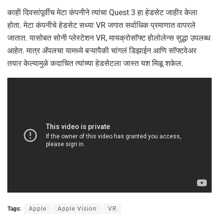
काही दिवसांपूर्वीच मेटा कंपनीने त्यांचा Quest 3 हा हेडसेट जाहीर केला
होता. मेटा कंपनीचे हेडसेट सध्या VR जगात सर्वाधिक प्रमाणात वापरले
जातात. यासोबत सोनी प्लेस्टेशन VR, मायक्रोसॉफ्ट होलोलेन्स सुद्धा उपलब्ध
आहेत. मात्र ॲपलचा यामध्ये बऱ्यापैकी चांगलं डिझाईन आणि सॉफ्टवेअर
तयार केल्यामुळे कदाचित त्यांच्या हेडसेटला जास्त यश मिळू शकेल.
Tags:
Apple
Apple Vision
VR