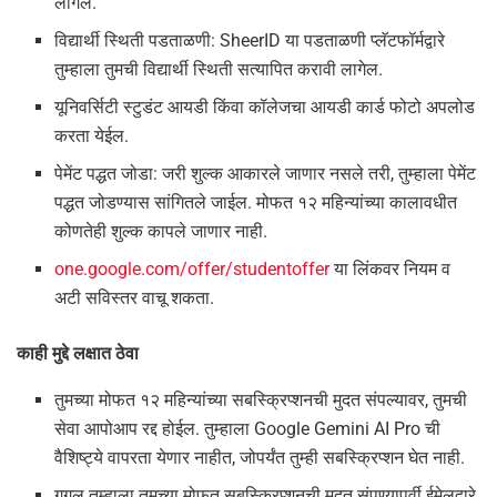
लागेल.
विद्यार्थी स्थिती पडताळणी: SheerID या पडताळणी प्लॅटफॉर्मद्वारे
तुम्हाला तुमची विद्यार्थी स्थिती सत्यापित करावी लागेल.
यूनिवर्सिटी स्टुडंट आयडी किंवा कॉलेजचा आयडी कार्ड फोटो अपलोड
करता येईल.
पेमेंट पद्धत जोडा: जरी शुल्क आकारले जाणार नसले तरी, तुम्हाला पेमेंट
पद्धत जोडण्यास सांगितले जाईल. मोफत १२ महिन्यांच्या कालावधीत
कोणतेही शुल्क कापले जाणार नाही.
one.google.com/offer/studentoffer
या लिंकवर नियम व
अटी सविस्तर वाचू शकता.
काही मुद्दे लक्षात ठेवा
तुमच्या मोफत १२ महिन्यांच्या सबस्क्रिप्शनची मुदत संपल्यावर, तुमची
सेवा आपोआप रद्द होईल. तुम्हाला Google Gemini AI Pro ची
वैशिष्ट्ये वापरता येणार नाहीत, जोपर्यंत तुम्ही सबस्क्रिप्शन घेत नाही.
गुगल तुम्हाला तुमच्या मोफत सबस्क्रिप्शनची मुदत संपण्यापूर्वी ईमेलद्वारे