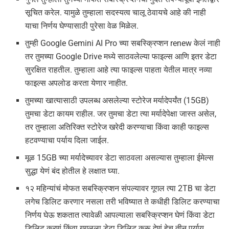
सूचित करेल. यामुळे तुम्हाला सदस्यत्व चालू ठेवायचे आहे की नाही
याचा निर्णय घेण्यासाठी पुरेसा वेळ मिळेल.
तुम्ही Google Gemini AI Pro च्या सबस्क्रिप्शन renew केलं नाही
तर तुमच्या Google Drive मध्ये साठवलेल्या फाइल्स आणि इतर डेटा
सुरक्षित राहतील. तुम्हाला आहे त्या फाइल्स पाहता येतील मात्र नव्या
फाइल्स अपलोड करता येणार नाहीत.
तुमच्या खात्यासाठी उपलब्ध असलेल्या स्टोरेज मर्यादेपर्यंत (15GB)
तुमचा डेटा कायम राहील. जर तुमचा डेटा त्या मर्यादेपेक्षा जास्त असेल,
तर तुम्हाला अतिरिक्त स्टोरेज खरेदी करण्याचा किंवा काही फाइल्स
हटवण्याचा पर्याय दिला जाईल.
मूळ 15GB च्या मर्यादेच्यावर डेटा साठवला असल्यास तुम्हाला ईमेल्स
सुद्धा येणं बंद होतील हे लक्षात घ्या.
१२ महिन्यांचं मोफत सबस्क्रिप्शन संपल्यावर गूगल त्या 2TB चा डेटा
लगेच डिलिट करणार नसला तरी भविष्यात ते कधीही डिलिट करण्याचा
निर्णय घेऊ शकतात त्यावेळी आपल्याला सबस्क्रिप्शन घेणं किंवा डेटा
डिलिट करणं किंवा गूगलला डेटा डिलिट करू देणं हेच तीन पर्याय