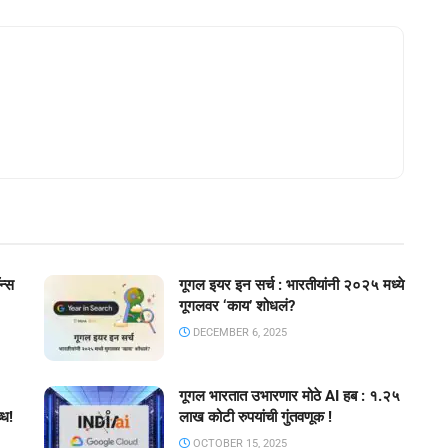
न्स
गूगल इयर इन सर्च : भारतीयांनी २०२५ मध्ये
गूगलवर ‘काय’ शोधलं?
DECEMBER 6, 2025
गूगल भारतात उभारणार मोठे AI हब : १.२५
्ध!
लाख कोटी रुपयांची गुंतवणूक !
OCTOBER 15, 2025