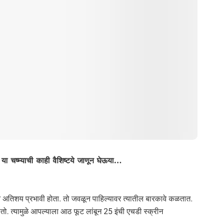
या चष्‍म्‍याची काही वैशिष्‍टये जाणून घेऊया…
ओ अतिशय प्रभावी होता. तो जवळून पाहिल्यावर त्यातील बारकावे कळतात.
तो. त्यामुळे आपल्याला आठ फूट लांबून 25 इंची एचडी स्क्रीन