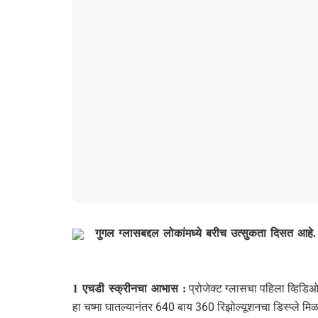
गुगल ग्‍लासबद्दल लोकांमध्‍ये बरीच उत्‍सुकता दिसत आहे. 
प्रोजेक्ट ग्लासचा पहिला व्हिडि
1 एचडी स्क्रीनचा आभास :
हा चष्मा घातल्यानंतर 640 बाय 360 रिझोल्यूशनचा डिस्प्ले मिळ