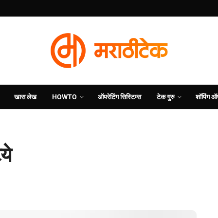
खास लेख
HOWTO
ऑपरेटिंग सिस्टिम्स
टेक गुरु
शॉपिंग ऑ
ये