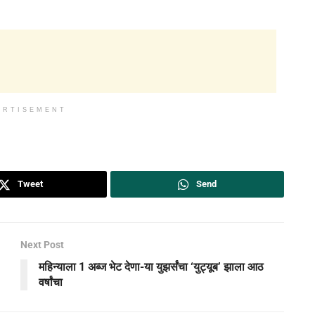
ERTISEMENT
Tweet
Send
Next Post
महिन्याला 1 अब्ज भेट देणा-या युझर्संचा ‘युट्यूब’ झाला आठ
वर्षांचा