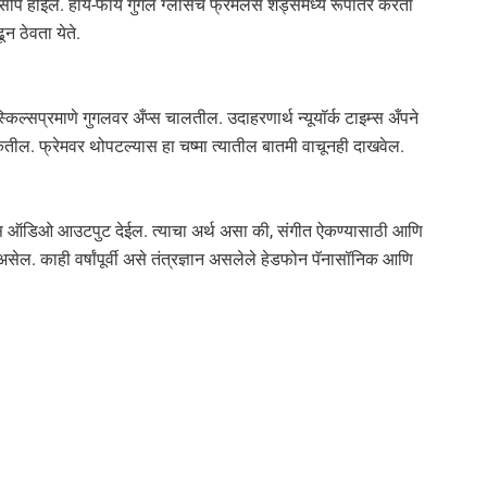
सोपे होईल. हाय-फाय गुगल ग्लासचे फ्रेमलेस शेड्समध्ये रूपांतर करता
ून ठेवता येते.
्किल्सप्रमाणे गुगलवर अँप्स चालतील. उदाहरणार्थ न्यूयॉर्क टाइम्स अँपने
 सरकतील. फ्रेमवर थोपटल्यास हा चष्मा त्यातील बातमी वाचूनही दाखवेल.
ग्लास ऑडिओ आउटपुट देईल. त्याचा अर्थ असा की, संगीत ऐकण्यासाठी आणि
ेल. काही वर्षांपूर्वी असे तंत्रज्ञान असलेले हेडफोन पॅनासॉनिक आणि