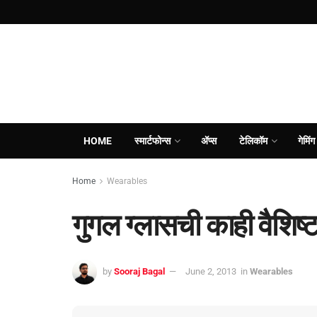
HOME
स्मार्टफोन्स
ॲप्स
टेलिकॉम
गेमिंग
Home
Wearables
गुगल ग्‍लासची काही वैशिष्‍ट
by
Sooraj Bagal
June 2, 2013
in
Wearables