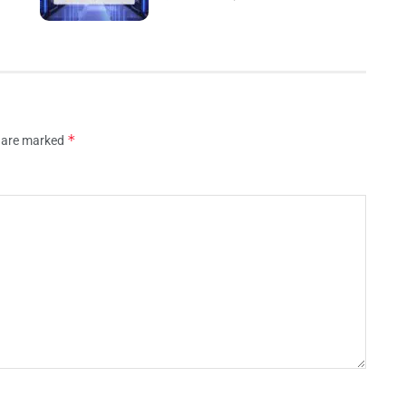
*
s are marked