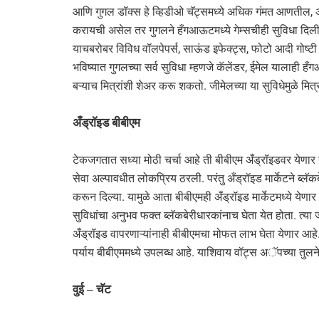
आणि गुगल डॉक्स हे व्हिडीओ चॅट्समध्ये अधिक गंमत आणतील, अ
करायची असेल तर गुगलने हँगआऊटमध्ये गेम्सचीही सुविधा दिली आ
याचबरोबर विविध वॉलपेपर्स, साऊंड इफेक्ट्स, फोटो आदी गो
भविष्यात गुगलच्या सर्व सुविधा म्हणजे कॅलेंडर, ईमेल यालाही
बऱ्याच मित्रांशी शेअर करू शकतो. जीमेलच्या या सुविधेमुळे म
अँड्रॉइड बीबीएम
टेकजगतात सध्या मोठी चर्चा आहे ती बीबीएम अँड्रॉइडवर येणार य
सेवा अल्पावधीत लोकप्रिय ठरली. परंतु अँड्रॉइड मार्केटने ब्लॅ
करून दिल्या. यामुळे आता बीबीएमही अँड्रॉइड मार्केटमध्ये येणार
सुविधांचा अनुभव फक्त ब्लॅकबेरीधारकांनाच घेता येत होता. त्या
अँड्रॉइड वापरणाऱ्यांनाही बीबीएमचा मोफत लाभ घेता येणार आहे
पर्याय बीबीएममध्ये उपलब्ध आहे. याशिवाय वॉट्स अॅपच्या तुल
वुई – चॅट