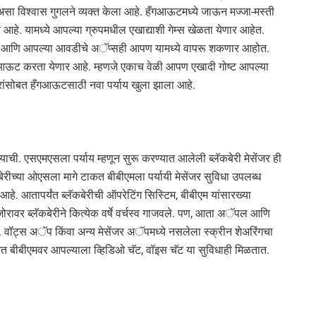
सा विश्वास गुगलने व्यक्त केला आहे. हँगआऊटमध्ये जाऊन मज्जा-मस्ती
हे. यामध्ये आपल्या ग्रुपमधील एखाद्याशी गेम्स खेळता येणार आहेत.
ष्टी आणि आपल्या आवडीचे अॅप्सही आपण यामध्ये वापरू शकणार आहोत.
 हँगआऊट करता येणार आहे. म्हणजे एकाच वेळी आपण एखादी गोष्ट आपल्या
ित्रांसोबत हँगआऊटसाठी नवा पर्याय खुला झाला आहे.
ाची. एसएमएसला पर्याय म्हणून सुरू करण्यात आलेली ब्लॅकबेरी मेसेंजर ही
कबेरीच्या ओएसला मागे टाकत बीबीएमला पर्यायी मेसेंजर सुविधा उपलब्ध
 आहे. आतापर्यंत ब्लॅकबेरीची ऑपरेटिंग सिस्टिम, बीबीएम यांसारख्या
 जोरावर ब्लॅकबेरीने कित्येक वर्षे वर्चस्व गाजवले. पण, आता अॅपल आणि
. वॉट्स अॅप किंवा अन्य मेसेंजर अॅपमध्ये नसलेला स्क्रीन शेअरिंगचा
नेत बीबीएमवर आपल्याला व्हिडिओ चॅट, वॉइस चॅट या सुविधाही मिळतात.