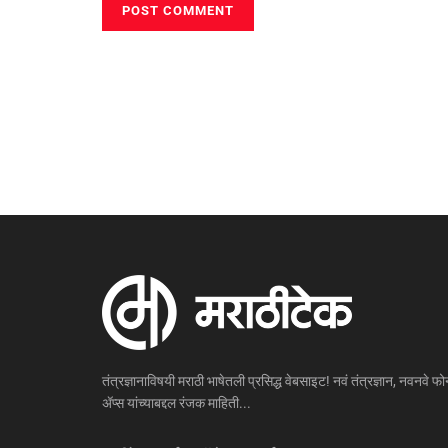
तंत्रज्ञानाविषयी मराठी भाषेतली प्रसिद्ध वेबसाइट! नवं तंत्रज्ञान, नवनवे फोन
ॲप्स यांच्याबद्दल रंजक माहिती...