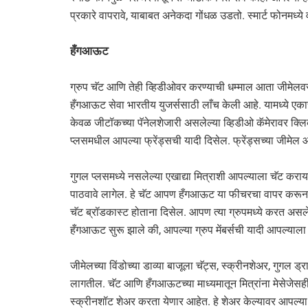
प्रकारे वापरावे, याबाबत अनेकदा गोंधळ उडतो. स्मार्ट फोनमध्ये
हँगआऊट
ग्रुप चॅट आणि तेही व्हिडीओवर करण्याची धम्माल आता जीमेलवर
हँगआऊट सेवा भारतीय युजर्ससाठी लाँच केली आहे. यामध्ये एक
केवळ जीटॉकच्या पॅनेलशेजारी असलेल्या व्हिडीओ कॅमेरावर क्ल
प्लसमधील आपल्या फ्रेंड्सची यादी दिसेल. फ्रेंड्सच्या जीमे
गुगल प्लसमध्ये नसलेल्या एखाद्या मित्राशी आपल्याला चॅट कर
पाठवावे लागेल. हे चॅट आपण हँगआऊट या फीचरचा वापर करून सर
चॅट ब्रॉडकास्ट होताना दिसेल. आपण त्या ग्रुपमध्ये करत असल
हँगआऊट सुरू झाले की, आपल्या ग्रुप मेंबर्सची यादी आपल्याला 
जीमेलच्या विंडोच्या डाव्या बाजूला चॅट्स, स्क्रीनशेअर, गुगल ड्
लागतील. चॅट आणि हँगआऊटच्या माध्यमातून मित्रांना मेसेजेसही 
स्क्रीनशॉट शेअर करता येणार आहेत. हे शेअर केल्यावर आपल्या ग्