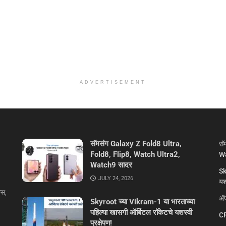
ADVERTISEMENT
सॅमसंग Galaxy Z Fold8 Ultra,
सॅ
Fold8, Flip8, Watch Ultra2,
Wa
Watch9 सादर
Sk
JULY 24, 2026
यशस
्स,
ॲप
Skyroot च्या Vikram-1 या भारताच्या
पहिल्या खासगी ऑर्बिटल रॉकेटचे यशस्वी
CR
प्रक्षेपण!