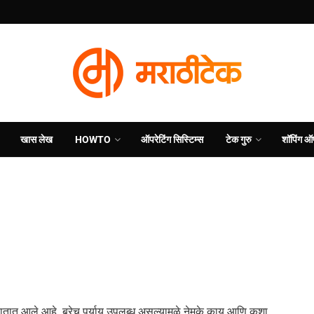
खास लेख
HOWTO
ऑपरेटिंग सिस्टिम्स
टेक गुरु
शॉपिंग ऑ
या हातात आले आहे. बरेच पर्याय उपलब्ध असल्यामुळे नेमके काय आणि कशा