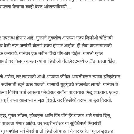
 वापरता येणाऱ्या काही बेस्ट ऑप्शन्सविषयी….
 उपलब्ध होणार आहे. गुगलने नुकतीच आपल्या ग्रुप व्हिडीओ चॅटिंगची
ाच वेळी नऊ जणांशी बोलणे शक्य होणार आहोत. ही सेवा वापरण्यासाठी
िक करायचे, यानंतर एक नवीन विंडो पॉप-अप होईल. यामध्ये गुगल
ल आयडीवर क्लिक करून त्यांना व्हिडीओ चॅटलिस्टमध्ये अॅड करता येईल.
ायचे असेल, तर त्यासाठी आधी आपल्या जीमेल आयडीवरून त्याला इन्व्हिटेशन
्वांसाठी खुले करू शकतो. यासाठी युट्यूबचे अकाऊंट लागते. यानंतर ते
ेल्या विविध चर्चा आपल्या फोटोसह सर्वांना पाहवयास मिळू शकतात. एकदा
स्क्रीनच्या खालच्या बाजूस दिसते, तर व्हिडीओ वरच्या बाजूस दिसतो.
राइव्ह, गुगल डॉक्स, इफेक्ट्स आणि पिंग पाँग हँगआऊट असे पर्याय दिसू
पाठवता येणार आहेत. तर स्क्रीनशेअर या सुविधेमध्ये मित्रांशी
रुपमधील सर्व मेंबर्सना तो व्हिडीओ पाहता येणार आहेत. गुगल ड्राइव्ह