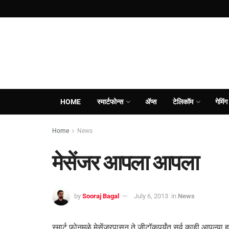
HOME
स्मार्टफोन्स
ॲप्स
टेलिकॉम
गेमिंग
Home
News
मेसेंजर आपला आपला
by
Sooraj Bagal
July 6, 2013
in
News
स्मार्ट फोनमुळे मेसेंजरपासून ते जीटॉकपर्यंत सर्व काही आपल्