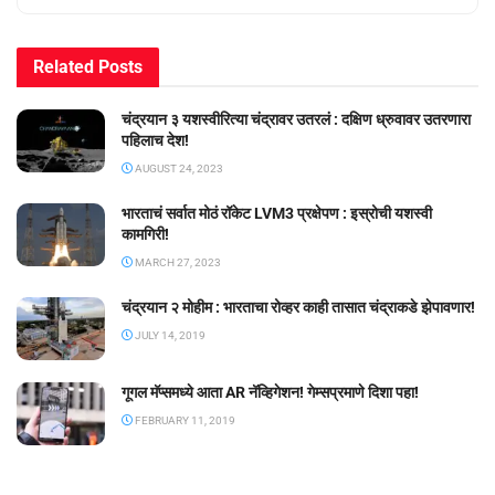
Related
Posts
चंद्रयान ३ यशस्वीरित्या चंद्रावर उतरलं : दक्षिण ध्रुवावर उतरणारा
पहिलाच देश!
AUGUST 24, 2023
भारताचं सर्वात मोठं रॉकेट LVM3 प्रक्षेपण : इस्रोची यशस्वी
कामगिरी!
MARCH 27, 2023
चंद्रयान २ मोहीम : भारताचा रोव्हर काही तासात चंद्राकडे झेपावणार!
JULY 14, 2019
गूगल मॅप्समध्ये आता AR नॅव्हिगेशन! गेम्सप्रमाणे दिशा पहा!
FEBRUARY 11, 2019