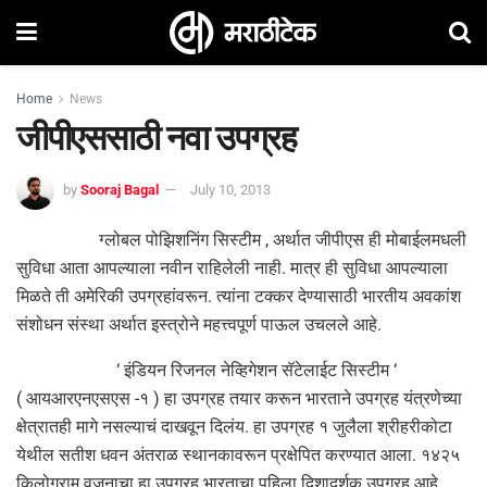
Home
News
जीपीएससाठी नवा उपग्रह
by
Sooraj Bagal
July 10, 2013
ग्लोबल पोझिशनिंग सिस्टीम , अर्थात जीपीएस ही मोबाईलमधली
सुविधा आता आपल्याला नवीन राहिलेली नाही. मात्र ही सुविधा आपल्याला
मिळते ती अमेरिकी उपग्रहांवरून. त्यांना टक्कर देण्यासाठी भारतीय अवकांश
संशोधन संस्था अर्थात इस्त्रोने महत्त्वपूर्ण पाऊल उचलले आहे.
‘ इंडियन रिजनल नेव्हिगेशन सॅटेलाईट सिस्टीम ‘
( आयआरएनएसएस -१ ) हा उपग्रह तयार करून भारताने उपग्रह यंत्रणेच्या
क्षेत्रातही मागे नसल्याचं दाखवून दिलंय. हा उपग्रह १ जुलैला श्रीहरीकोटा
येथील सतीश धवन अंतराळ स्थानकावरून प्रक्षेपित करण्यात आला. १४२५
किलोग्राम वजनाचा हा उपग्रह भारताचा पहिला दिशादर्शक उपग्रह आहे.