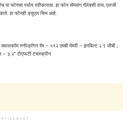
्कीच या फोनचा पर्याय स्वीकारावा. हा फोन सॅमसंग गॅलेक्सी वाय, एलजी
शकतो. हा फोनही ड्युएल सिम आहे.
झ क्वालकॉम स्नॅपड्रॅगन रॅम – ५१२ एमबी मेमरी – इनबिल्ट २.९ जीबी ,
्रीन – ३.२” टीएफटी टचस्क्रीन
ERTISEMENT