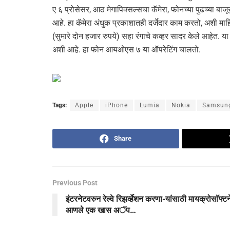
ए ६ प्रोसेसर, आठ मेगापिक्सल्सचा कॅमेरा, फोनच्या पुढच्या बा
आहे. हा कॅमेरा अंधुक प्रकाशातही दर्जेदार काम करतो, अशी
(सुमारे दोन हजार रुपये) सहा रंगाचे कव्हर सादर केले आहेत.
अशी आहे. हा फोन आयओएस ७ या ऑपरेटिंग चालतो.
Tags:
Apple
iPhone
Lumia
Nokia
Samsun
Share
Previous Post
इंटरनेटवरुन रेल्‍वे रिझर्व्‍हेशन करणा-यांसाठी मायक्रोसॉफ्टन
आणले एक खास अॅप…