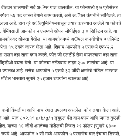
 बीटवर चालणारी सर्व अॅप्स यात चालतील. या फोनमध्ये ए ७ प्रोसेसर
पेक्षा ५६ पट जास्त वेगाने काम करतो, असे अॅपल कंपनीने सांगितले. हा
यात आला आहे. हाय ग्रे अॅल्युमिनियमपासून तयार करण्यात आलेले या फोनचे
 गेमिंगसाठी आयफोन ५ एसमध्ये ओपन जीपीईएस ३.० सिस्टिम आहे. या
म या आयफोनवर खेळता येतील. या आयफोनमध्ये अॅपल कंपनीचीच ५ एलिमेंट
पेक्षा १५ टक्के जास्त मोठा आहे. शिवाय आयफोन ५ एसमध्ये एफ/२.२
यास सलग दहा तास काम करते. फोर जी एलटीई सेवा वापरल्यास दहा तास
स व्हिडीओ बघता येतो. या फोनचा स्टँडबाय टाइम २५० तासांचा आहे. या
ंना उपलब्ध आहे. तसेच आयफोन ५ एसचे ३२ जीबी क्षमतेचे मॉडेल भारतात
 मॉडेल भारतात सुमारे २५ हजार रुपयांना उपलब्ध आहे.
ा कमी किंमतीचा आणि पाच रंगात उपलब्ध असलेला फोन तयार केला आहे.
ात आले आहे. यात ८०२.११ a/b/g/n ड्युएल बँड वाय-फाय आणि जगात कुठेही
आहेत. याच्या १६ जीबी क्षमतेच्या मॉडेलची किंमत ९९ डॉलर (सुमारे ६३००
र रुपये आहे. आयफोन ५ सी मध्ये आयफोन ५ प्रमाणेच चार इंचाचा डिस्प्ले,