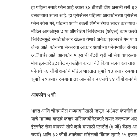
हा पहिला स्मार्ट फोन आहे ज्यात ६४ बीटची चीप असली तरी ३२
बसवण्यात आला आहे. हा प्रोसेसर पहिल्या आयफोनच्या प्रोसेसर
फोन स्पेस ग्रे, पांढऱ्या आणि बबली शॅम्पेन रंगात सादर करण्
मॉडेल आयओएस ७ या ऑपरेटिंग सिस्टिमवर (ओएस) काम करते.
सिस्टिममुळे स्मार्टफोनवर खेळता येणारे अनेक प्रकारचे गे
लेन्स आहे. फोनच्या सेन्सरचा आकार आधीच्या फोनमधील सेन्सर
अॅपार्चर आहे. आयफोन ५ एस ची बॅटरी थ्री जी सेवा वापरल्
मोबाइलव्दारे इंटरनेट ब्राउझिंग करता येते किंवा सलग दहा ता
फोनचे १६ जीबी क्षमतेचे मॉडेल भारतात सुमारे १३ हजार रुपया
सुमारे २० हजार रुपयांना तर आयफोन ५ एसचे ६४ जीबी क्षमतेचे
आयफोन ५ सी
भारत आणि चीनमधील मध्यमवर्गासाठी म्हणून अॅपल कंपनीने ह
याचे मागच्या बाजूचे कव्हर पॉलिकार्बोनेटव्दारे तयार करण्य
इंटरनेट सेवा वापरणे सोपे व्हावे यासाठी एलटीई (४ जी) बँड्स 
रुपये) आणि ३२ जीबी क्षमतेच्या मॉडेलची किंमत सुमारे १५ हजा