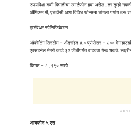
रुपयांपेक्षा कमी किमतीचा स्मार्टफोन हवा असेल , तर तुम्ही नक
ऑप्टिमम मी, एचटीसी अशा विविध फोन्सना चांगला पर्याय ठरू 
हार्डवेअर स्पेसिफिकेशन
ऑपरेटिंग सिस्टीम – अँड्रॉइड ४.० प्रोसेसर – ८०० मेगाहार्ट्
एक्सटर्नल मेमरी कार्ड ३२ जीबीपर्यंत वाढवता येऊ शकते. स्क
किंमत – ८ , ९९० रुपये.
ADV
आयफोन ५ एस