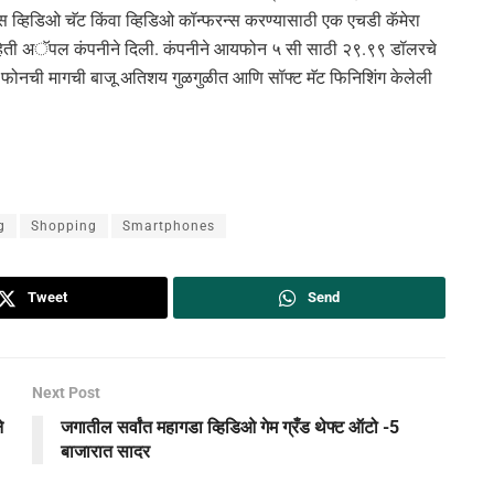
जूस व्हिडिओ चॅट किंवा व्हिडिओ कॉन्फरन्स करण्यासाठी एक एचडी कॅमेरा
 माहिती अॅपल कंपनीने दिली. कंपनीने आयफोन ५ सी साठी २९.९९ डॉलरचे
 या फोनची मागची बाजू अतिशय गुळगुळीत आणि सॉफ्ट मॅट फिनिशिंग केलेली
g
Shopping
Smartphones
Tweet
Send
Next Post
े
जगातील सर्वांत महागडा व्हिडिओ गेम ग्रँड थेफ्ट ऑटो -5
बाजारात सादर