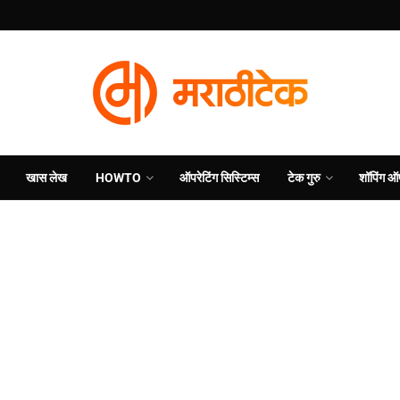
खास लेख
HOWTO
ऑपरेटिंग सिस्टिम्स
टेक गुरु
शॉपिंग ऑ