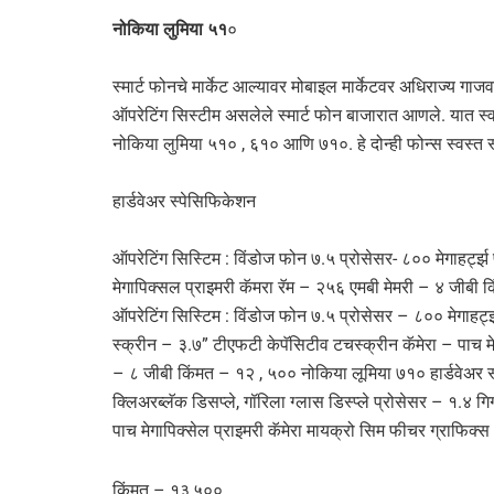
नोकिया लुमिया ५१
०
स्मार्ट फोनचे मार्केट आल्यावर मोबाइल मार्केटवर अधिराज्य ग
ऑपरेटिंग सिस्टीम असलेले स्मार्ट फोन बाजारात आणले. यात स्व
नोकिया लुमिया ५१० , ६१० आणि ७१०. हे दोन्ही फोन्स स्वस्त स्
हार्डवेअर स्पेसिफिकेशन
ऑपरेटिंग सिस्टिम : विंडोज फोन ७.५ प्रोसेसर- ८०० मेगाहर्ट्
मेगापिक्सल प्राइमरी कॅमरा रॅम – २५६ एमबी मेमरी – ४ जीबी 
ऑपरेटिंग सिस्टिम : विंडोज फोन ७.५ प्रोसेसर – ८०० मेगाहर्
स्क्रीन – ३.७” टीएफटी केपॅसिटीव टचस्क्रीन कॅमेरा – पाच म
– ८ जीबी किंमत – १२ , ५०० नोकिया लूमिया ७१० हार्डवेअर स
क्लिअरब्लॅक डिसप्ले, गॉरिला ग्लास डिस्प्ले प्रोसेसर – १.४ गि
पाच मेगापिक्सेल प्राइमरी कॅमेरा मायक्रो सिम फीचर ग्राफि
किंमत – १३,५००