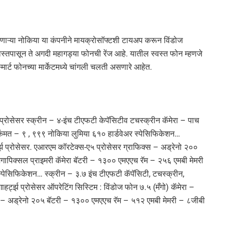
ाजवणाऱ्या नोकिया या कंपनीने मायक्रोसॉफ्टशी टायअप करून विंडोज
स्तपासून ते अगदी महागड्या फोनची रेंज आहे. यातील स्वस्त फोन म्हणजे
मार्ट फोनच्या मार्केटमध्ये चांगली चलती असणारे आहेत.
झ प्रोसेसर स्क्रीन – ४-इंच टीएफटी केपॅसिटीव टचस्क्रीन कॅमेरा – पाच
किंमत – ९ , ९९९ नोकिया लुमिया ६१० हार्डवेअर स्पेसिफिकेशन…
ट्झ प्रोसेसर. एआरएम कॉरटेक्स-ए५ प्रोसेसर ग्राफिक्स – अड्रेनो २००
ेगापिक्सल प्राइमरी कॅमेरा बॅटरी – १३०० एमएएच रॅम – २५६ एमबी मेमरी
्पेसिफिकेशन… स्क्रीन – ३.७ इंच टीएफटी कॅपॅसिटी, टचस्क्रीन,
गाहर्ट्झ प्रोसेसर ऑपरेटिंग सिस्टिम : विंडोज फोन ७.५ (मँगो) कॅमेरा –
क्स – अड्रेनो २०५ बॅटरी – १३०० एमएएच रॅम – ५१२ एमबी मेमरी – ८जीबी