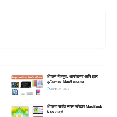
ॲपलने मॅकबुक, आयपॅडच्या आणि इतर
प्रॉडक्टच्या किंमती वाढवल्या
JUNE 25, 2026
ॲपलचा सर्वात स्वस्त लॅपटॉप MacBook
Neo सादर!