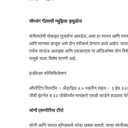
सॅमसंग गॅलक्सी म्युझिक ड्यूओज
संगीतप्रेमी मोबाइल युजर्सना आवडेल, असा हा स्वस्त आणि मस्
आणि मागच्या बाजूस असे दोन स्पीकर्स देण्यात आले आहेत. याला
तसेच साऊंड अलाइव्ह आणि एसआरएस या ऑडिओच्या दोन विशेष स
यामुळे याला विशेष मागणी आहे.
हार्डवेअर स्पेसिफिकेशन
ऑपरेटिंग सिस्टीम – अँड्रॉइड ४.० स्क्रीन सइज – ३ इंच ३२
जीबी इंटर्नल व ३२ जीबीपर्यंत मायक्रो एसडी कार्डने वाढवता य
सोनी एक्स्पीरिया टीपो
सोनी आणि स्वस्त ब्रॅण्डमध्ये थोडा धक्का बसतो. मात्र सोनीच