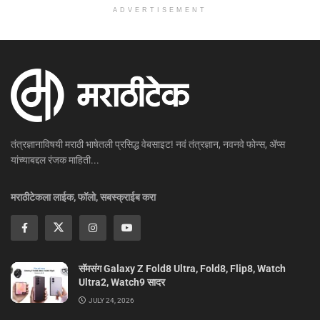
ADVERTISEMENT
तंत्रज्ञानाविषयी मराठी भाषेतली प्रसिद्ध वेबसाइट! नवं तंत्रज्ञान, नवनवे फोन्स, ॲप्स
यांच्याबद्दल रंजक माहिती...
मराठीटेकला लाईक, फॉलो, सबस्क्राईब करा
सॅमसंग Galaxy Z Fold8 Ultra, Fold8, Flip8, Watch
Ultra2, Watch9 सादर
JULY 24, 2026