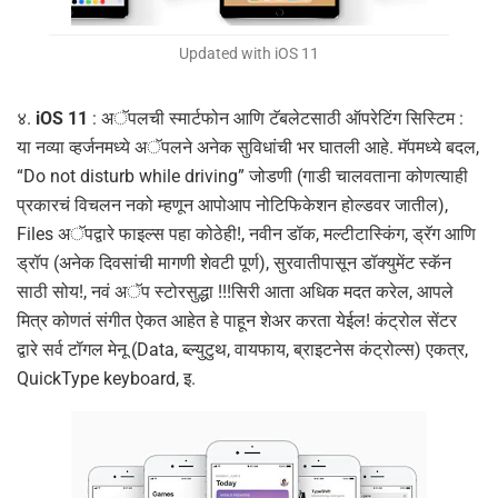
Updated with iOS 11
४.
iOS 11
: अॅपलची स्मार्टफोन आणि टॅबलेटसाठी ऑपरेटिंग सिस्टिम :
या नव्या व्हर्जनमध्ये अॅपलने अनेक सुविधांची भर घातली आहे. मॅपमध्ये बदल,
“Do not disturb while driving” जोडणी (गाडी चालवताना कोणत्याही
प्रकारचं विचलन नको म्हणून आपोआप नोटिफिकेशन होल्डवर जातील),
Files अॅपद्वारे फाइल्स पहा कोठेही!, नवीन डॉक, मल्टीटास्किंग, ड्रॅग आणि
ड्रॉप (अनेक दिवसांची मागणी शेवटी पूर्ण), सुरवातीपासून डॉक्युमेंट स्कॅन
साठी सोय!, नवं अॅप स्टोरसुद्धा !!!सिरी आता अधिक मदत करेल, आपले
मित्र कोणतं संगीत ऐकत आहेत हे पाहून शेअर करता येईल! कंट्रोल सेंटर
द्वारे सर्व टॉगल मेनू (Data, ब्ल्युटुथ, वायफाय, ब्राइटनेस कंट्रोल्स) एकत्र,
QuickType keyboard, इ.