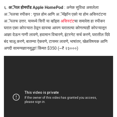
६.
अॅपल होमपॉड Apple HomePod
: अनेक सुविधा असलेला
अॅपलचा स्पीकर : गूगल होम आणि अॅमॅझॉन एको या होम असिस्टंटना
अॅपलच उत्तर. यामध्ये सिरी या व्हॉइस
असिस्टंट
चा समावेश हा स्पीकर
घरात एका कोपऱ्यात ठेवून द्यायचा आपण घरातल्या कोणत्याही कोपऱ्यातून
आज्ञा देऊन गाणी लावणे, हवामान विचारणे, इंटरनेट सर्च करणे, घरातील दिवे
बंद चालू करणे, बातम्या ऐकवणे, टायमर लावणे, भाषांतर, खेळविषयक आणि
अगदी सामन्यज्ञानसुद्धा! किंमत $350 (~₹ २३०००)