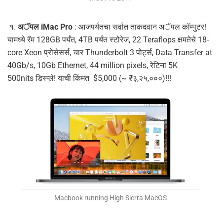
१.
अॅपल iMac Pro
: आजपर्यंतचा सर्वात ताकदवान अॅपल कॉम्पुटर!
यामध्ये रॅम 128GB पर्यंत, 4TB पर्यंत स्टोरेज, 22 Teraflops क्षमतेचे 18-
core Xeon प्रोसेसर्स, चार Thunderbolt 3 पोर्ट्स, Data Transfer at
40Gb/s, 10Gb Ethernet, 44 million pixels, रेटिना 5K
500nits डिस्प्ले! याची किंमत $5,000 (~ ₹३,२५,०००)!!!
Macbook running High Sierra MacOS