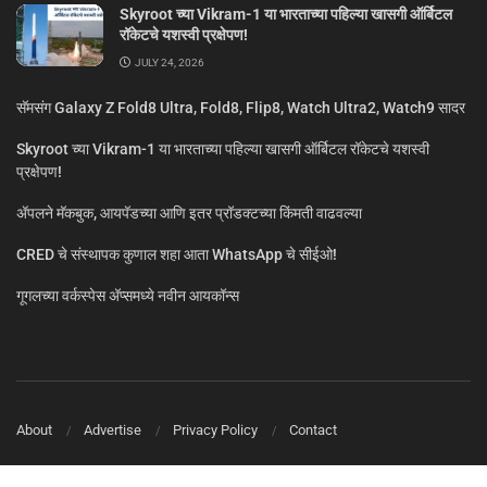
Skyroot च्या Vikram-1 या भारताच्या पहिल्या खासगी ऑर्बिटल
रॉकेटचे यशस्वी प्रक्षेपण!
JULY 24, 2026
सॅमसंग Galaxy Z Fold8 Ultra, Fold8, Flip8, Watch Ultra2, Watch9 सादर
Skyroot च्या Vikram-1 या भारताच्या पहिल्या खासगी ऑर्बिटल रॉकेटचे यशस्वी
प्रक्षेपण!
ॲपलने मॅकबुक, आयपॅडच्या आणि इतर प्रॉडक्टच्या किंमती वाढवल्या
CRED चे संस्थापक कुणाल शहा आता WhatsApp चे सीईओ!
गूगलच्या वर्कस्पेस अ‍ॅप्समध्ये नवीन आयकॉन्स
About
Advertise
Privacy Policy
Contact
© MarathiTech 2024
A Product by BagalTech