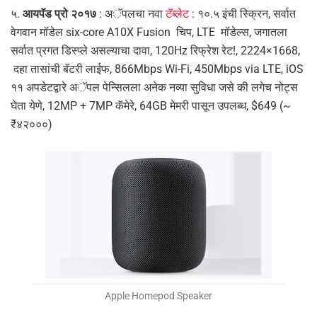
५.
आयपॅड प्रो २०१७
: अॅपलचा नवा
टॅब्लेट
: १०.५ इंची स्क्रिन, सर्वात
वेगवान मॉडेल six-core A10X Fusion चिप, LTE मॉडेल्स, जगातला
सर्वात प्रगत डिस्प्ले असल्याचा दावा, 120Hz रिफ्रेश रेट!, 2224×1668,
दहा तासांची बॅटरी लाईफ, 866Mbps Wi-Fi, 450Mbps via LTE, iOS
११ अपडेटद्वारे अॅपल पेन्सिलला अनेक नव्या सुविधा जसे की लगेच नोट्स
घेता येणे, 12MP + 7MP कॅमेरे, 64GB मेमरी पासून उपलब्ध, $649 (~
₹४२०००)
Apple Homepod Speaker