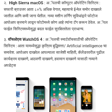
२.
High Sierra macOS
: अॅपलची कॉम्पुटर ऑपरेटिंग सिस्टिम :
सफारी ब्राउजर आता ८०% अधिक वेगात, महत्वाचे ई-मेल समोर दाखवले
जातील आणि कमी जागा घेतील. नव्या मशीन लर्निंग सुविधांद्वारे फोटोज
आपोआप क्रमाने लावून फोटोमध्ये कोण आहे त्यांना टॅग करून ठेवेल. अॅपल
फाईल सिस्टिममध्येसुद्धा बदल फाईल सुरक्षिततेला प्राधान्य.
३.
वॉचओएस WatchOS 4
: अॅपलची स्मार्टवॉचसाठीची ऑपरेटिंग
सिस्टिम : आता यामध्येसुद्धा कृत्रिम बुद्धिमत्ता/ Artificial intelligence चा
समावेश. आपोआप दाखवेल आपल्याला साजेशी माहिती, कॅलेंडरवरील पुढील
कार्यक्रम दाखवणे, आठवणी दाखवणे, हवामान दाखवणे यासाठी नव्याने
अपडेट्स