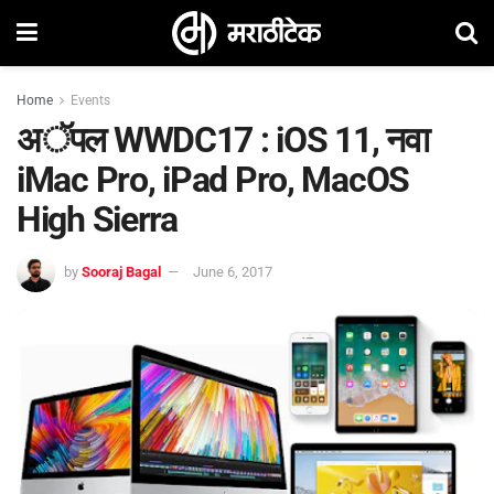
Home
Events
अॅपल WWDC17 : iOS 11, नवा
iMac Pro, iPad Pro, MacOS
High Sierra
by
Sooraj Bagal
June 6, 2017