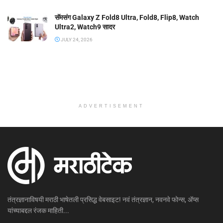
सॅमसंग Galaxy Z Fold8 Ultra, Fold8, Flip8, Watch
Ultra2, Watch9 सादर
JULY 24, 2026
ADVERTISEMENT
तंत्रज्ञानाविषयी मराठी भाषेतली प्रसिद्ध वेबसाइट! नवं तंत्रज्ञान, नवनवे फोन्स, ॲप्स
यांच्याबद्दल रंजक माहिती...