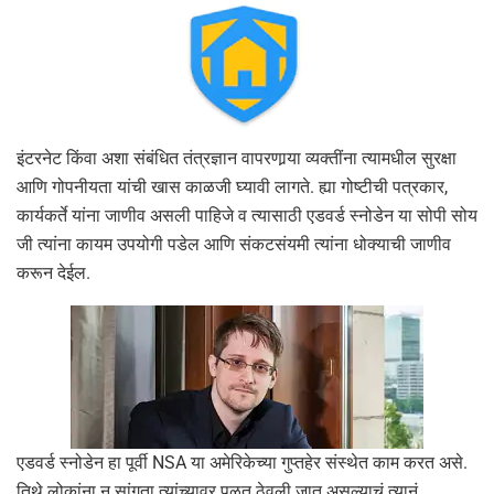
इंटरनेट किंवा अशा संबंधित तंत्रज्ञान वापरणार्‍या व्यक्तींना त्यामधील सुरक्षा
आणि गोपनीयता यांची खास काळजी घ्यावी लागते. ह्या गोष्टीची पत्रकार,
कार्यकर्ते यांना जाणीव असली पाहिजे व त्यासाठी एडवर्ड स्नोडेन या सोपी सोय
जी त्यांना कायम उपयोगी पडेल आणि संकटसंयमी त्यांना धोक्याची जाणीव
करून देईल.
एडवर्ड स्नोडेन हा पूर्वी NSA या अमेरिकेच्या गुप्तहेर संस्थेत काम करत असे.
तिथे लोकांना न सांगता त्यांच्यावर पळत ठेवली जात असल्याचं त्यानं