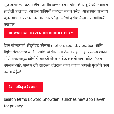
सुरु असलेल्या घडामोडींची जाणीव करून देत राहील. कॅमेराद्वारे घरी नकळत
झालेली हालचाल, आवाज याविषयी कळवून सावध करेल! थोडक्यात सामान्य
यूजर याचा वापर घरी नसताना घर फोडून कोणी प्रवेश केला तर त्याविषयी
कळवेल.
DOWNLOAD HAVEN ON GOOGLE PLAY
हेवन कोणत्याही अँड्रॉइड फोनला motion, sound, vibration आणि
light detector बनवेल आणि चोरांवर लक्ष ठेवता राहील. हा प्रकल्प ओपन
सोर्स असल्यामुळं कोणीही यामध्ये योगदान देऊ शकतो याचा कोड मोफत
उपलब्ध आहे. यामध्ये टॉर सारख्या तंत्राचा वापर करून आणखी गुप्ततेने काम
करता येईल!
हेवन अधिकृत वेबसाइट
search terms Edword Snowden launches new app Haven
for privacy