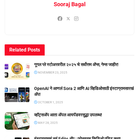
Sooraj Bagal
Related
Posts
गूगल प्ले स्टोअरवरील २०२५ चे सर्वोत्तम ॲप्स, गेम्स जाहीर!
NOVEMBER 23, 2025
OpenAI ने आणलं Sora 2 आणि AI व्हिडिओसाठी इंस्टाग्रामसारखं
अ‍ॅप!
OCTOBER 1, 2025
व्हॉट्सॲप आता ॲपल आयपॅडवरसुद्धा उपलब्ध!
MAY 28, 2025
इंस्टाग्रामचं नवं Edits ॲप : फोनवरच व्हिडिओ एडिट करा!