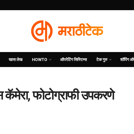
खास लेख
HOWTO
ऑपरेटिंग सिस्टिम्स
टेक गुरु
शॉपिंग ऑ
ॅमेरा, फोटोग्राफी उपकरणे