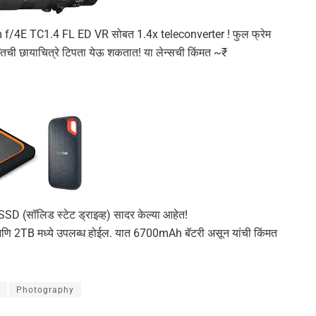
 f/4E TC1.4 FL ED VR सोबत 1.4x teleconverter ! फुल फ्रेम
ंतची छायाचित्रे टिपता येऊ शकतात! या लेन्सची किंमत ~₹
SD (सॉलिड स्टेट ड्राइव्ह) सादर केल्या आहेत!
TB मध्ये उपलब्ध होईल. यात 6700mAh बॅटरी असून यांची किंमत
Photography