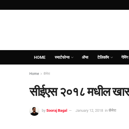
HOME
स्मार्टफोन्स
ॲप्स
टेलिकॉम
गेमिंग
Home
कॅमेरा
सीईएस २०१८ मधील खास क
by
Sooraj Bagal
January 12, 2018
in
कॅमेरा