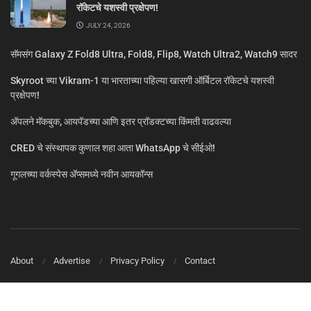
रॉकेटचे यशस्वी प्रक्षेपण!
JULY 24, 2026
सॅमसंग Galaxy Z Fold8 Ultra, Fold8, Flip8, Watch Ultra2, Watch9 सादर
Skyroot च्या Vikram-1 या भारताच्या पहिल्या खासगी ऑर्बिटल रॉकेटचे यशस्वी
प्रक्षेपण!
ॲपलने मॅकबुक, आयपॅडच्या आणि इतर प्रॉडक्टच्या किंमती वाढवल्या
CRED चे संस्थापक कुणाल शहा आता WhatsApp चे सीईओ!
गूगलच्या वर्कस्पेस अ‍ॅप्समध्ये नवीन आयकॉन्स
About
Advertise
Privacy Policy
Contact
© MarathiTech 2024
A Product by BagalTech