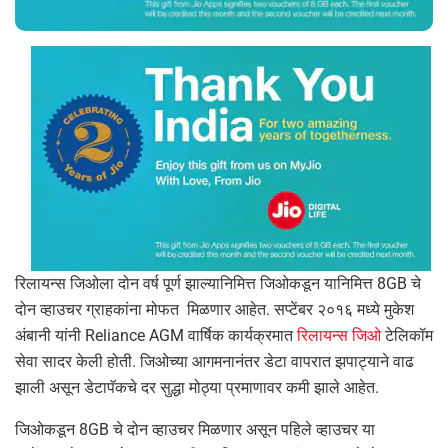
रिलायन्स जिओला दोन वर्ष पूर्ण झाल्यानिमित्त जिओकडून यानिमित्त 8GB चे
दोन व्हाउचर ग्राहकांना मोफत मिळणार आहेत. सप्टेंबर २०१६ मध्ये मुकेश
अंबानी यांनी Reliance AGM वार्षिक कार्यक्रमात
रिलायन्स जिओ
टेलिकॉम
सेवा सादर केली होती. जिओच्या आगमनानंतर डेटा वापरात झपाट्याने वाढ
झाली असून डेटापॅकचे दर सुद्धा मोठ्या प्रमाणावर कमी झाले आहेत.
जिओकडून 8GB चे दोन व्हाउचर मिळणार असून पहिले व्हाउचर या