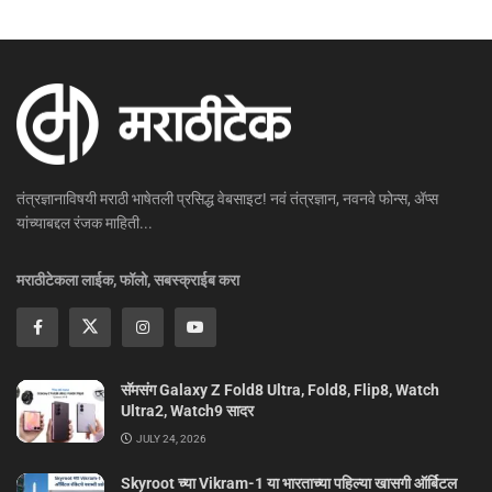
तंत्रज्ञानाविषयी मराठी भाषेतली प्रसिद्ध वेबसाइट! नवं तंत्रज्ञान, नवनवे फोन्स, ॲप्स
यांच्याबद्दल रंजक माहिती...
मराठीटेकला लाईक, फॉलो, सबस्क्राईब करा
सॅमसंग Galaxy Z Fold8 Ultra, Fold8, Flip8, Watch
Ultra2, Watch9 सादर
JULY 24, 2026
Skyroot च्या Vikram-1 या भारताच्या पहिल्या खासगी ऑर्बिटल