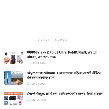
ADVERTISEMENT
सॅमसंग Galaxy Z Fold8 Ultra, Fold8, Flip8, Watch
Ultra2, Watch9 सादर
JULY 24, 2026
Skyroot च्या Vikram-1 या भारताच्या पहिल्या खासगी ऑर्बिटल
रॉकेटचे यशस्वी प्रक्षेपण!
JULY 24, 2026
ॲपलने मॅकबुक, आयपॅडच्या आणि इतर प्रॉडक्टच्या किंमती वाढवल्या
JUNE 25, 2026