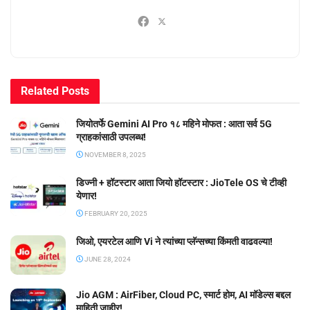
Related
Posts
जियोतर्फे Gemini AI Pro १८ महिने मोफत : आता सर्व 5G
ग्राहकांसाठी उपलब्ध!
NOVEMBER 8, 2025
डिज्नी + हॉटस्टार आता जियो हॉटस्टार : JioTele OS चे टीव्ही
येणार!
FEBRUARY 20, 2025
जिओ, एयरटेल आणि Vi ने त्यांच्या प्लॅन्सच्या किंमती वाढवल्या!
JUNE 28, 2024
Jio AGM : AirFiber, Cloud PC, स्मार्ट होम, AI मॉडेल्स बद्दल
माहिती जाहीर!