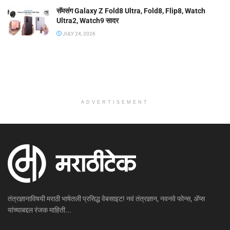
सॅमसंग Galaxy Z Fold8 Ultra, Fold8, Flip8, Watch
Ultra2, Watch9 सादर
JULY 24, 2026
ADVERTISEMENT
तंत्रज्ञानाविषयी मराठी भाषेतली प्रसिद्ध वेबसाइट! नवं तंत्रज्ञान, नवनवे फोन्स, ॲप्स
यांच्याबद्दल रंजक माहिती...