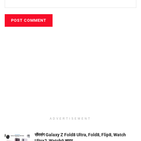
ADVERTISEMENT
सॅमसंग Galaxy Z Fold8 Ultra, Fold8, Flip8, Watch
Ultra2, Watch9 सादर