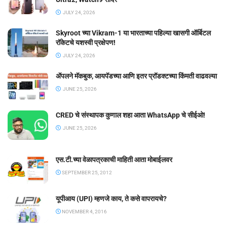
JULY 24, 2026
Skyroot च्या Vikram-1 या भारताच्या पहिल्या खासगी ऑर्बिटल
रॉकेटचे यशस्वी प्रक्षेपण!
JULY 24, 2026
ॲपलने मॅकबुक, आयपॅडच्या आणि इतर प्रॉडक्टच्या किंमती वाढवल्या
JUNE 25, 2026
CRED चे संस्थापक कुणाल शहा आता WhatsApp चे सीईओ!
JUNE 25, 2026
एस.टी.च्या वेळापत्रकाची माहिती आता मोबाईलवर
SEPTEMBER 25, 2012
यूपीआय (UPI) म्हणजे काय, ते कसे वापरायचे?
NOVEMBER 4, 2016