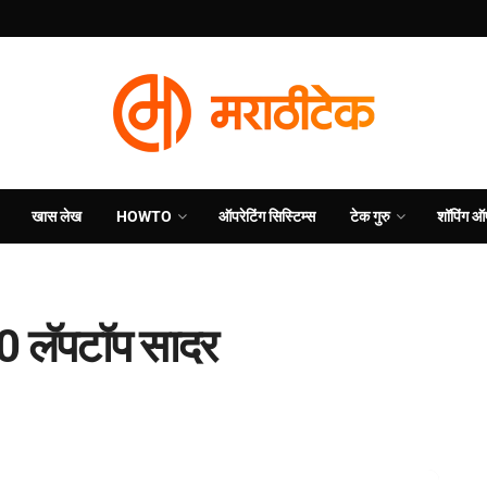
खास लेख
HOWTO
ऑपरेटिंग सिस्टिम्स
टेक गुरु
शॉपिंग ऑ
 लॅपटॉप सादर