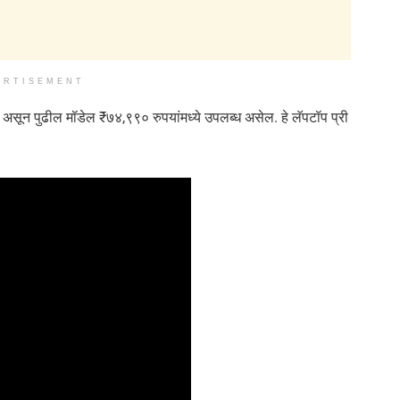
ERTISEMENT
न पुढील मॉडेल ₹७४,९९० रुपयांमध्ये उपलब्ध असेल. हे लॅपटॉप प्री