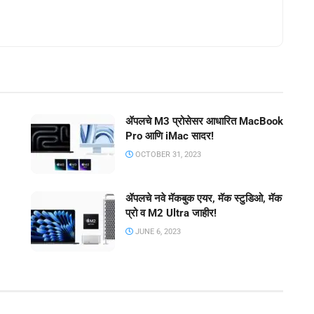
ॲपलचे M3 प्रोसेसर आधारित MacBook
Pro आणि iMac सादर!
OCTOBER 31, 2023
ॲपलचे नवे मॅकबुक एयर, मॅक स्टुडिओ, मॅक
प्रो व M2 Ultra जाहीर!
JUNE 6, 2023