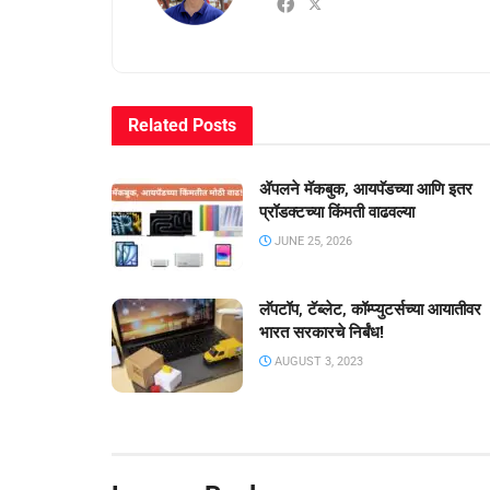
Related
Posts
ॲपलने मॅकबुक, आयपॅडच्या आणि इतर
प्रॉडक्टच्या किंमती वाढवल्या
JUNE 25, 2026
लॅपटॉप, टॅब्लेट, कॉम्प्युटर्सच्या आयातीवर
भारत सरकारचे निर्बंध!
AUGUST 3, 2023