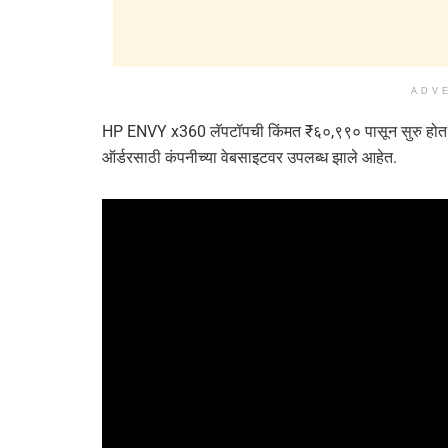
ADV
HP ENVY x360 लॅपटॉपची किंमत ₹६०,९९० पासून सुरु होत असू
ऑर्डरसाठी कंपनीच्या वेबसाइटवर उपलब्ध झाले आहेत.