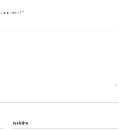
*
s are marked
Website