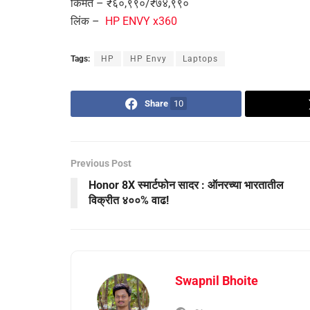
किंमत – ₹६०,९९०/₹७४,९९०
लिंक –
HP ENVY x360
Tags:
HP
HP Envy
Laptops
Share
10
Previous Post
Honor 8X स्मार्टफोन सादर : ऑनरच्या भारतातील
विक्रीत ४००% वाढ!
Swapnil Bhoite