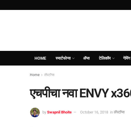
HOME
स्मार्टफोन्स
ॲप्स
टेलिकॉम
गेमिंग
Home
लॅपटॉप्स
एचपीचा नवा ENVY x360
by
Swapnil Bhoite
October 16, 2018
in
लॅपटॉप्स