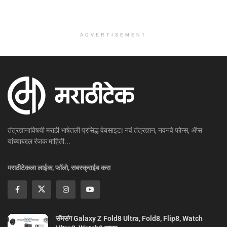
ADVERTISEMENT
तंत्रज्ञानाविषयी मराठी भाषेतली प्रसिद्ध वेबसाइट! नवं तंत्रज्ञान, नवनवे फोन्स, ॲप्स
यांच्याबद्दल रंजक माहिती...
मराठीटेकला लाईक, फॉलो, सबस्क्राईब करा
सॅमसंग Galaxy Z Fold8 Ultra, Fold8, Flip8, Watch