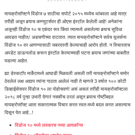
ADVERTISEMENT
मायक्रोसॉफ्टने विंडोज ७ साठीचा सपोर्ट २०१५ मध्येच थांबवला आहे मात्र
तरीही अजून बर्‍याच कम्प्युटर्सवर ही ओएस इंस्टॉल केलेली आहे! अनेकांना
अजूनही विंडोज १० च एकंदर रूप किंवा त्यामध्ये असलेल्या बर्‍याच सुविधा
आवडत नाहीत/ अडचणीच्या वाटतात. त्यात मायक्रोसॉफ्टने सर्वच यूजर्सना
विंडोज १० वर आणण्यासाठी जबरदस्ती केल्याचाही आरोप होतो. न विचारताच
अपडेट डाऊनलोड करून इंस्टॉल केल्याच्याही घटना बर्‍याच जणांच्या बाबतीत
घडल्या आहेत.
ह्या डेस्कटॉप मार्केटमध्ये आघाडी मिळवली असली तरी मायक्रोसॉफ्टने समोर
ठेवलेलं लक्ष अद्याप त्यांना गाठता आलेलं नाही ते म्हणजे 3 वर्षात १०० कोटी
डिव्हाईसेसवर विंडोज १० ला पोहोचवणं! असं असलं तरीही मायक्रोसॉफ्टला
२०१८ वर्ष पुन्हा उभारी देणारं नक्कीच ठरलं असून बर्‍याच गोष्टींबद्दल
मायक्रोसॉफ्ट आता सकारात्मक विचार करत स्वतःमध्ये बदल करत असल्याच
दिसून येत आहे…!
विंडोज १० मध्ये लवकरच नव्या आयकॉन्स