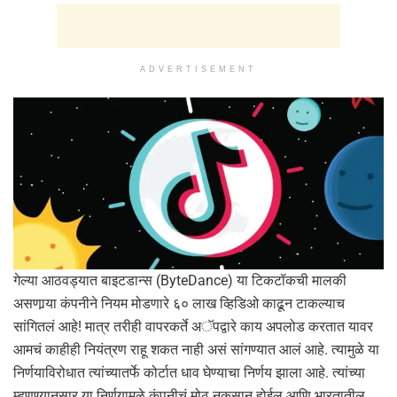
ADVERTISEMENT
गेल्या आठवड्यात बाइटडान्स (ByteDance) या टिकटॉकची मालकी
असणार्‍या कंपनीने नियम मोडणारे ६० लाख व्हिडिओ काढून टाकल्याच
सांगितलं आहे! मात्र तरीही वापरकर्ते अॅपद्वारे काय अपलोड करतात यावर
आमचं काहीही नियंत्रण राहू शकत नाही असं सांगण्यात आलं आहे. त्यामुळे या
निर्णयाविरोधात त्यांच्यातर्फे कोर्टात धाव घेण्याचा निर्णय झाला आहे. त्यांच्या
म्हणण्यानुसार या निर्णयामुळे कंपनीचं मोठ नुकसान होईल आणि भारतातील