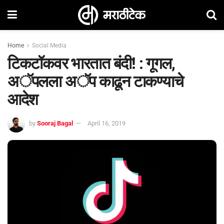
Home
Social Media
टिकटॉकवर भारतात बंदी! : गूगल,
अॅपलला अॅप काढून टाकण्याचे
आदेश
by
Sooraj Bagal
April 16, 2019