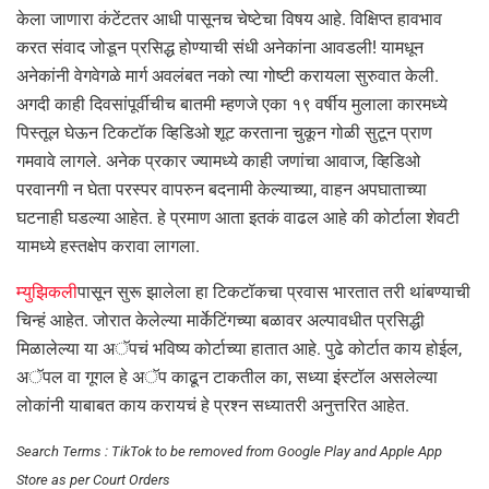
केला जाणारा कंटेंटतर आधी पासूनच चेष्टेचा विषय आहे. विक्षिप्त हावभाव
करत संवाद जोडून प्रसिद्ध होण्याची संधी अनेकांना आवडली! यामधून
अनेकांनी वेगवेगळे मार्ग अवलंबत नको त्या गोष्टी करायला सुरुवात केली.
अगदी काही दिवसांपूर्वीचीच बातमी म्हणजे एका १९ वर्षीय मुलाला कारमध्ये
पिस्तूल घेऊन टिकटॉक व्हिडिओ शूट करताना चुकून गोळी सुटून प्राण
गमवावे लागले. अनेक प्रकार ज्यामध्ये काही जणांचा आवाज, व्हिडिओ
परवानगी न घेता परस्पर वापरुन बदनामी केल्याच्या, वाहन अपघाताच्या
घटनाही घडल्या आहेत. हे प्रमाण आता इतकं वाढल आहे की कोर्टाला शेवटी
यामध्ये हस्तक्षेप करावा लागला.
म्युझिकली
पासून सुरू झालेला हा टिकटॉकचा प्रवास भारतात तरी थांबण्याची
चिन्हं आहेत. जोरात केलेल्या मार्केटिंगच्या बळावर अल्पावधीत प्रसिद्धी
मिळालेल्या या अॅपचं भविष्य कोर्टाच्या हातात आहे. पुढे कोर्टात काय होईल,
अॅपल वा गूगल हे अॅप काढून टाकतील का, सध्या इंस्टॉल असलेल्या
लोकांनी याबाबत काय करायचं हे प्रश्न सध्यातरी अनुत्तरित आहेत.
Search Terms : TikTok to be removed from Google Play and Apple App
Store as per Court Orders