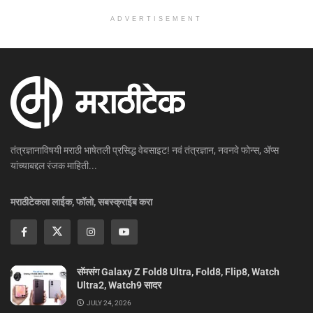
ADVERTISEMENT
तंत्रज्ञानाविषयी मराठी भाषेतली प्रसिद्ध वेबसाइट! नवं तंत्रज्ञान, नवनवे फोन्स, ॲप्स
यांच्याबद्दल रंजक माहिती...
मराठीटेकला लाईक, फॉलो, सबस्क्राईब करा
सॅमसंग Galaxy Z Fold8 Ultra, Fold8, Flip8, Watch
Ultra2, Watch9 सादर
JULY 24, 2026