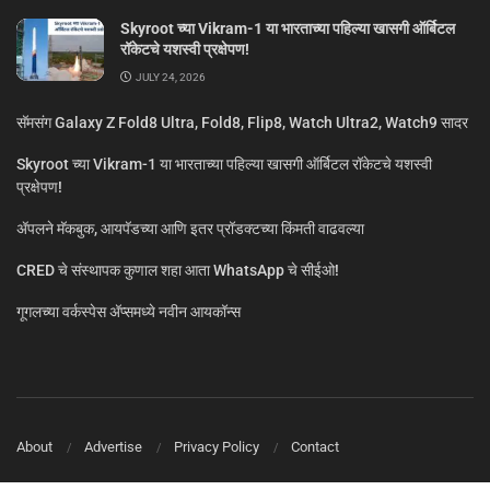
Skyroot च्या Vikram-1 या भारताच्या पहिल्या खासगी ऑर्बिटल
रॉकेटचे यशस्वी प्रक्षेपण!
JULY 24, 2026
सॅमसंग Galaxy Z Fold8 Ultra, Fold8, Flip8, Watch Ultra2, Watch9 सादर
Skyroot च्या Vikram-1 या भारताच्या पहिल्या खासगी ऑर्बिटल रॉकेटचे यशस्वी
प्रक्षेपण!
ॲपलने मॅकबुक, आयपॅडच्या आणि इतर प्रॉडक्टच्या किंमती वाढवल्या
CRED चे संस्थापक कुणाल शहा आता WhatsApp चे सीईओ!
गूगलच्या वर्कस्पेस अ‍ॅप्समध्ये नवीन आयकॉन्स
About
Advertise
Privacy Policy
Contact
© MarathiTech 2024
A Product by BagalTech