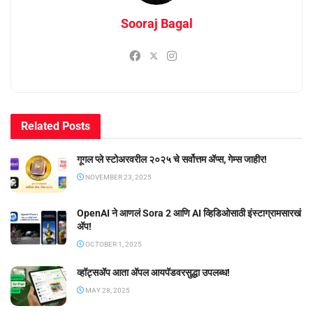
Sooraj Bagal
Related
Posts
गूगल प्ले स्टोअरवरील २०२५ चे सर्वोत्तम ॲप्स, गेम्स जाहीर!
NOVEMBER 23, 2025
OpenAI ने आणलं Sora 2 आणि AI व्हिडिओसाठी इंस्टाग्रामसारखं
अ‍ॅप!
OCTOBER 1, 2025
व्हॉट्सॲप आता ॲपल आयपॅडवरसुद्धा उपलब्ध!
MAY 28, 2025