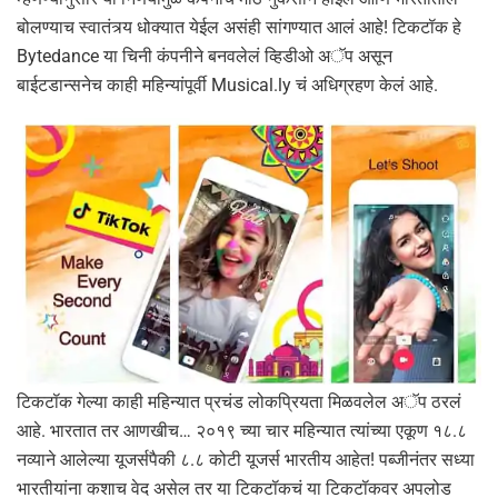
बोलण्याच स्वातंत्र्य धोक्यात येईल असंही सांगण्यात आलं आहे! टिकटॉक हे
Bytedance या चिनी कंपनीने बनवलेलं व्हिडीओ अॅप असून
बाईटडान्सनेच काही महिन्यांपूर्वी Musical.ly चं अधिग्रहण केलं आहे.
टिकटॉक गेल्या काही महिन्यात प्रचंड लोकप्रियता मिळवलेल अॅप ठरलं
आहे. भारतात तर आणखीच… २०१९ च्या चार महिन्यात त्यांच्या एकूण १८.८
नव्याने आलेल्या यूजर्सपैकी ८.८ कोटी यूजर्स भारतीय आहेत! पब्जीनंतर सध्या
भारतीयांना कशाच वेद असेल तर या टिकटॉकचं या टिकटॉकवर अपलोड