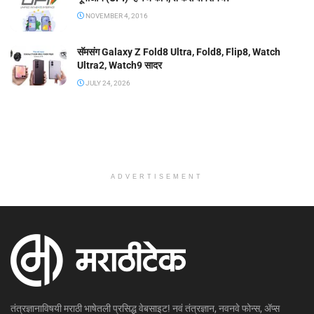
NOVEMBER 4, 2016
सॅमसंग Galaxy Z Fold8 Ultra, Fold8, Flip8, Watch
Ultra2, Watch9 सादर
JULY 24, 2026
ADVERTISEMENT
तंत्रज्ञानाविषयी मराठी भाषेतली प्रसिद्ध वेबसाइट! नवं तंत्रज्ञान, नवनवे फोन्स, ॲप्स