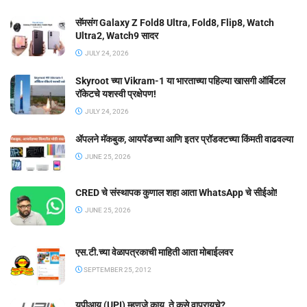
सॅमसंग Galaxy Z Fold8 Ultra, Fold8, Flip8, Watch
Ultra2, Watch9 सादर
JULY 24, 2026
Skyroot च्या Vikram-1 या भारताच्या पहिल्या खासगी ऑर्बिटल
रॉकेटचे यशस्वी प्रक्षेपण!
JULY 24, 2026
ॲपलने मॅकबुक, आयपॅडच्या आणि इतर प्रॉडक्टच्या किंमती वाढवल्या
JUNE 25, 2026
CRED चे संस्थापक कुणाल शहा आता WhatsApp चे सीईओ!
JUNE 25, 2026
एस.टी.च्या वेळापत्रकाची माहिती आता मोबाईलवर
SEPTEMBER 25, 2012
यूपीआय (UPI) म्हणजे काय, ते कसे वापरायचे?