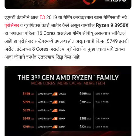
एएमडी कंपनीने आज
E3
2019 या गेमिंग कार्यक्रमात खास गेमिंगसाठी नवे
प्रोसेसर
व ग्राफिक्स कार्ड जाहीर केले असून यामधील
Ryzen 9 3950X
हा जगातला पहिला 16 Cores असलेला गेमिंग सीपीयू असल्याच सांगितलं
आहे! हा प्रोसेसर सप्टेंबरमध्ये उपलब्ध होत असून याची किंमत $749 इतकी
असेल. इंटेलच्या 8 Cores असलेल्या प्रोसेसर्सना पुन्हा एकदा मागे टाकत
आता जोमाने स्पर्धेत उतरल्याच सिद्ध केलं आहे!