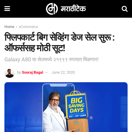
Home
eCommerce
फ्लिपकार्ट बिग सेव्हिंग डेज सेल सुरू :
ऑफर्ससह मोठी सूट!
Galaxy A80 या सेलमध्ये २१९९९ रुपयात मिळणार!
by
Sooraj Bagal
June 22, 2020