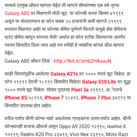
यामध्ये प्रमुख ऑफर म्हणता येईल ती म्हणजे सॅमसंगच्या एक वर्ष जुन्या
Galaxy A80
वर मिळणारी मोठी सूट. या फोनची सध्या किंमत ४१९९९
असून या सेलदरम्यान हा फोन चक्क २० हजारांनी कमी म्हणजे २१९९९
रुपयात मिळणार आहे! या फोनचा कॅमेरा पूर्णपणे फिरतो यामुळे बॅक कॅमेराच
फ्रंट कॅमेरा म्हणून वापरता येतो! अर्थात हा फोन स्टॉक क्लियरन्स अंतर्गत
स्वस्त किंमतीत दिला जात आहे पण तरीही हे नक्कीच चांगलं डील म्हणता
येईल.
Galaxy A80 ऑफर लिंक :
http://fkrt.it/zmbZH4uuuN
काही दिवसांपूर्वीच आलेल्या
Galaxy A21s
वर १००० रुपये सूट मिळेल. हा
फोन १९९९९ ऐवजी १८९९९ किंमतीत मिळेल!
Galaxy S10 Lite
वर सुद्धा
१००० रुपये सूट मिळेल. सोबत गूगलचा
Pixel 3a
२९९९९, अॅपलचे
iPhone XS
५८९९९,
iPhone 7
२८४९९,
iPhone 7 Plus
३४९९९ या
किंमतीत उपलब्ध होत आहेत.
वरील पर्याय चीनी फोन्स नको असलेल्या ग्राहकांना उत्तम पर्याय आहेत. चीनी
फोन्सवरही बऱ्याच ऑफर्स असून Oppo A9 2020 १२९९०, realme X
१५९९९, Redmi K20 Pro २३४९९, Vivo Nex २३९९०, Moto Razr