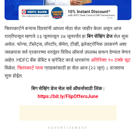
फ्लिपकार्टने बऱ्याच दिवसांनी आपला मोठा सेल जाहीर केला असून आज
रात्रीपासून म्हणजे २३ जूनपासून २७ जूनपर्यंत हा
बिग सेव्हिंग डेज
सेल सुरू
असेल. फोन्स, टॅब्लेट्स, लॅपटॉप, कॅमेरा, टीव्ही, इलेक्ट्रॉनिक उपकरणे अशा
जवळपास सर्व प्रकारच्या वस्तूंवर विविध ऑफर्स उपलब्ध करून देण्यात येणार
आहेत. HDFC बँक डेबिट व क्रेडिट कार्ड धारकांना
अतिरिक्त १० टक्के सूट
मिळेल.
फ्लिपकार्ट प्लस
ग्राहकांसाठी हा सेल आज (२२ जून) ८ वाजताच
सुरू होईल.
बिग सेव्हिंग डेज सेल सर्व ऑफर्ससाठी लिंक :
https://bit.ly/FlipOffersJune
ADVERTISEMENT