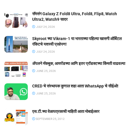
सॅमसंग Galaxy Z Fold8 Ultra, Fold8, Flip8, Watch
Ultra2, Watch9 सादर
JULY 24, 2026
Skyroot च्या Vikram-1 या भारताच्या पहिल्या खासगी ऑर्बिटल
रॉकेटचे यशस्वी प्रक्षेपण!
JULY 24, 2026
ॲपलने मॅकबुक, आयपॅडच्या आणि इतर प्रॉडक्टच्या किंमती वाढवल्या
JUNE 25, 2026
CRED चे संस्थापक कुणाल शहा आता WhatsApp चे सीईओ!
JUNE 25, 2026
एस.टी.च्या वेळापत्रकाची माहिती आता मोबाईलवर
SEPTEMBER 25, 2012