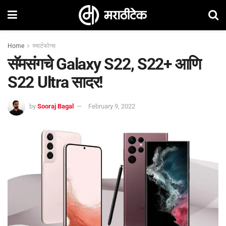
Home
स्मार्टफोन्स
सॅमसंगचे Galaxy S22, S22+ आणि
S22 Ultra सादर!
by
Sooraj Bagal
February 9, 2022