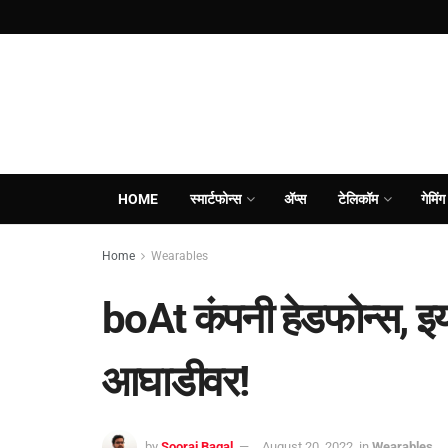
HOME
स्मार्टफोन्स
ॲप्स
टेलिकॉम
गेमिंग
Home
Wearables
boAt कंपनी हेडफोन्स, इय
आघाडीवर!
by
Sooraj Bagal
August 20, 2022
in
Wearables