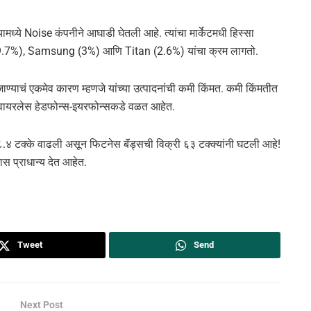
्ये Noise कंपनीने आघाडी घेतली आहे. त्यांचा मार्केटमधी हिस्सा
19.7%), Samsung (3%) आणि Titan (2.6%) यांचा क्रम लागतो.
े जाण्याचं एकमेव कारण म्हणजे यांच्या उत्पादनांची कमी किंमत. कमी किंमतीत
ाळे, वायरलेस हेडफोन्स-इयरफोन्सकडे वळत आहेत.
८.४ टक्के वाढली असून फिटनेस बॅंड्सची विक्री ६३ टक्क्यांनी घटली आहे!
ास प्राधान्य देत आहेत.
Tweet
Send
Next Post