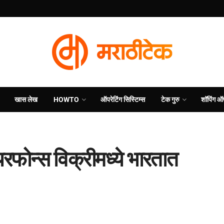
खास लेख
HOWTO
ऑपरेटिंग सिस्टिम्स
टेक गुरु
शॉपिंग ऑ
रफोन्स विक्रीमध्ये भारतात