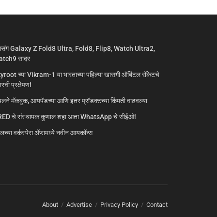
मसंग Galaxy Z Fold8 Ultra, Fold8, Flip8, Watch Ultra2,
tch9 सादर
yroot च्या Vikram-1 या भारताच्या पहिल्या खासगी ऑर्बिटल रॉकेटचे
्वी प्रक्षेपण!
लने मॅकबुक, आयपॅडच्या आणि इतर प्रॉडक्टच्या किंमती वाढवल्या
ED चे संस्थापक कुणाल शहा आता WhatsApp चे सीईओ!
गलच्या वर्कस्पेस अ‍ॅप्समध्ये नवीन आयकॉन्स
About
Advertise
Privacy Policy
Contact