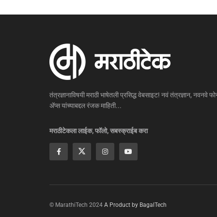
तंत्रज्ञानाविषयी मराठी भाषेतली प्रसिद्ध वेबसाइट! नवं तंत्रज्ञान, नवनवे फोन
ॲप्स यांच्याबद्दल रंजक माहिती...
मराठीटेकला लाईक, फॉलो, सबस्क्राईब करा
© MarathiTech 2024
A Product by BagalTech